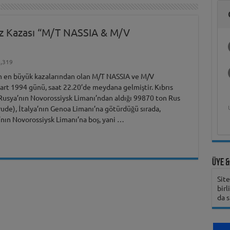
Hukukçu Kapt.
Deniz Ekonomisi
Gemi Kaptanını Ne
Analizleri ve Islah
Üzerine Bilimsel
Üniversitesi
Hasan Bora Usluer
Deniz Teknolojileri
Üniversitesi
Şirketinin
ile 
Gem
Üni
Gündüz Aybay
ve Akademik
Zaman Aramalı?
Öğrenci Yorumu
Yöntemleri
Araştırma
ile Denizcilik
Çalışmaya Değer
Öğrenci Yorumu
Girişimcilik
Hak
Öğ
Belgeseli ve
Yaşam
Eğitimi ve Meslek
Olduğunu Nasıl
Programı
Bili
Belgesel Süreci
Yüksekokulları
Anlayabilirsiniz?
iz Kazası “M/T NASSIA & M/V
,319
in en büyük kazalarından olan M/T NASSIA ve M/V
t 1994 günü, saat 22.20’de meydana gelmiştir. Kıbrıs
Karadeniz Teknik
Girne Amerikan
Rusya’nın Novorossiysk Limanı’ndan aldığı 99870 ton Rus
Üniversitesi
Üniversitesi
ude), İtalya’nın Genoa Limanı’na götürdüğü sırada,
Öğrenci Yorumu
Öğrenci Yorumu
Öğ
nın Novorossiysk Limanı’na boş, yani …
Üye &
Sit
birl
da s