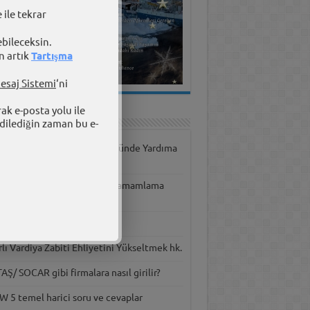
 ile tekrar
ebileceksin.
n artık
Tartışma
esaj Sistemi
‘ni
rak e-posta yolu ile
ışma Panosu
dilediğin zaman bu e-
versite tercihinde ve bölümünde Yardıma
yacım var
kyol Vardiya Mühendisliği Tamamlama
timi
er hastasıyım.
rlı Vardiya Zabiti Ehliyetini Yükseltmek hk.
Ş/ SOCAR gibi firmalara nasıl girilir?
W 5 temel harici soru ve cevaplar