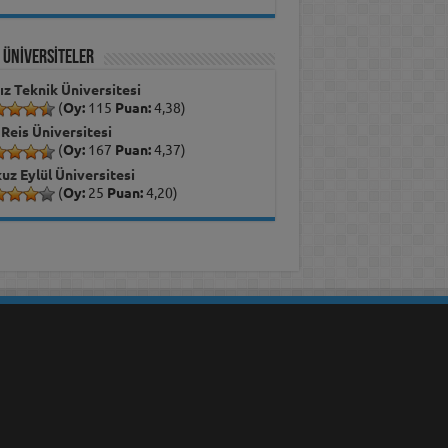
İ ÜNİVERSİTELER
dız Teknik Üniversitesi
(
Oy:
115
Puan:
4,38)
 Reis Üniversitesi
(
Oy:
167
Puan:
4,37)
uz Eylül Üniversitesi
(
Oy:
25
Puan:
4,20)