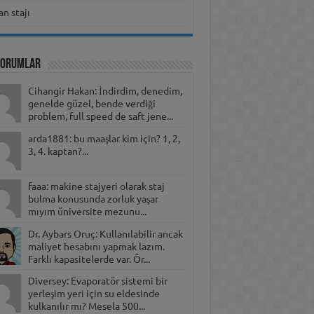
n stajı
Yorumlar
Cihangir Hakan: İndirdim, denedim,
genelde güzel, bende verdiği
problem, full speed de saft jene...
arda1881: bu maaşlar kim için? 1, 2,
3, 4. kaptan?...
faaa: makine stajyeri olarak staj
bulma konusunda zorluk yaşar
mıyım üniversite mezunu...
Dr. Aybars Oruç: Kullanılabilir ancak
maliyet hesabını yapmak lazım.
Farklı kapasitelerde var. Ör...
Diversey: Evaporatör sistemi bir
yerleşim yeri için su eldesinde
kulkanılır mı? Mesela 500...