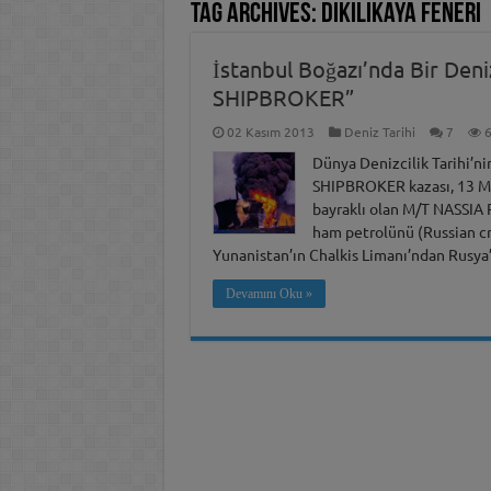
Tag Archives:
Dikilikaya Feneri
İstanbul Boğazı’nda Bir Den
SHIPBROKER”
02 Kasım 2013
Deniz Tarihi
7
6
Dünya Denizcilik Tarihi’n
SHIPBROKER kazası, 13 Mar
bayraklı olan M/T NASSIA 
ham petrolünü (Russian cr
Yunanistan’ın Chalkis Limanı’ndan Rusya’
Devamını Oku »