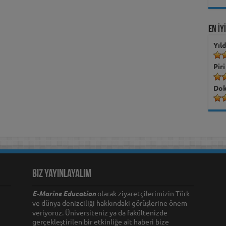
EN İY
Yıl
Piri
Dok
Biz Yayınlayalım
E-Marine Education
olarak ziyaretçilerimizin Türk
ve dünya denizciliği hakkındaki görüşlerine önem
veriyoruz. Üniversiteniz ya da fakültenizde
gerçekleştirilen bir etkinliğe ait haberi bize