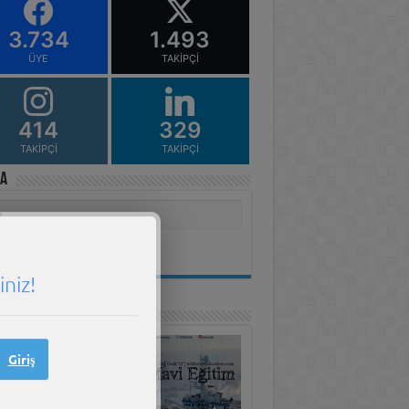
3.734
1.493
ÜYE
TAKIPÇI
414
329
TAKIPÇI
TAKIPÇI
a
niz!
Edu Yayınları
Giriş