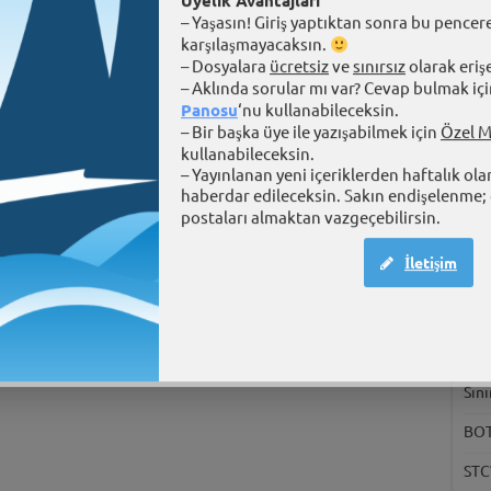
Üyelik Avantajları
– Yaşasın! Giriş yaptıktan sonra bu pencere
karşılaşmayacaksın.
– Dosyalara
ücretsiz
ve
sınırsız
olarak eriş
– Aklında sorular mı var? Cevap bulmak içi
Panosu
‘nu kullanabileceksin.
– Bir başka üye ile yazışabilmek için
Özel M
kullanabileceksin.
– Yayınlanan yeni içeriklerden haftalık ola
Tart
haberdar edileceksin. Sakın endişelenme; 
postaları almaktan vazgeçebilirsin.
Üni
ihti
İletişim
Uza
Eği
Şek
Sını
BOTA
STC