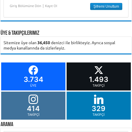
|
Giriş Bölümüne Dön
Kayıt Ol
Üye & Takipçilerimiz
Sitemize üye olan
36,450
denizci ile birlikteyiz. Ayrıca sosyal
medya kanallarında da sizlerleyiz.
3.734
1.493
ÜYE
TAKIPÇI
414
329
TAKIPÇI
TAKIPÇI
Arama