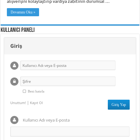
alışverişini kolaylaştırıp vardiya zabitinin durumsal …
Devamını Oku »
Kullanıcı Paneli
Giriş
Beni hatırla
|
Unuttum!
Kayıt Ol
Kullanıcı Adı veya E-posta