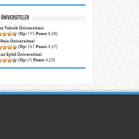
İ ÜNİVERSİTELER
dız Teknik Üniversitesi
(
Oy:
115
Puan:
4,38)
 Reis Üniversitesi
(
Oy:
167
Puan:
4,37)
uz Eylül Üniversitesi
(
Oy:
25
Puan:
4,20)