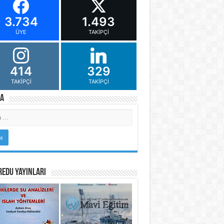
3.734
1.493
ÜYE
TAKIPÇI
414
329
TAKIPÇI
TAKIPÇI
a
Edu Yayınları