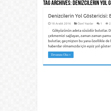
Tag Archives:
Denizcilerin Yol G
Denizcilerin Yol Göstericisi: 
18 Aralık 2016
Özel Yazılar
1
2
Gökyüzünün adeta süsüdür bulutlar. D
çekmemizi sağlayan, zaman zaman pamuk 
bulutlar, geçmişten bu yana özellikle de 
haberdar olmamızda için eşsiz yol gösteri
Devamını Oku »