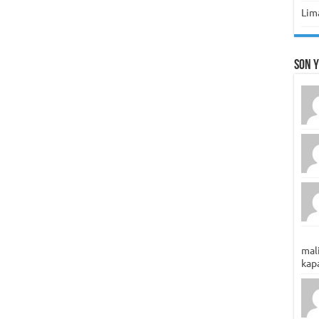
Lima
Son 
mali
kapa