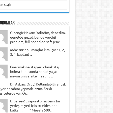
n stajı
Yorumlar
Cihangir Hakan: İndirdim, denedim,
genelde güzel, bende verdiği
problem, full speed de saft jene...
arda1881: bu maaşlar kim için? 1, 2,
3, 4. kaptan?...
faaa: makine stajyeri olarak staj
bulma konusunda zorluk yaşar
mıyım üniversite mezunu...
Dr. Aybars Oruç: Kullanılabilir ancak
yet hesabını yapmak lazım. Farklı
sitelerde var. Ör...
Diversey: Evaporatör sistemi bir
yerleşim yeri için su eldesinde
kulkanılır mı? Mesela 500...