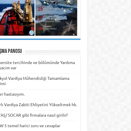
ışma Panosu
versite tercihinde ve bölümünde Yardıma
yacım var
kyol Vardiya Mühendisliği Tamamlama
timi
er hastasıyım.
rlı Vardiya Zabiti Ehliyetini Yükseltmek hk.
Ş/ SOCAR gibi firmalara nasıl girilir?
W 5 temel harici soru ve cevaplar