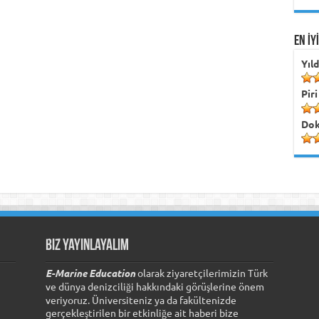
EN İY
Yıl
Piri
Dok
Biz Yayınlayalım
E-Marine Education
olarak ziyaretçilerimizin Türk
ve dünya denizciliği hakkındaki görüşlerine önem
veriyoruz. Üniversiteniz ya da fakültenizde
gerçekleştirilen bir etkinliğe ait haberi bize