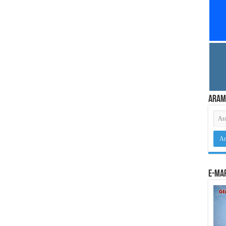
Aram
e-Mar