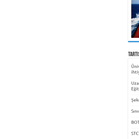
Tart
Üni
ihti
Uza
Eği
Şek
Sını
BOTA
STC