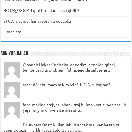
BOTAŞ/ SOCAR gibi firmalara nasıl girilir?
STCW 5 temel harici soru ve cevaplar
Liman stajı
Son Yorumlar
Cihangir Hakan: İndirdim, denedim, genelde güzel,
bende verdiği problem, full speed de saft jene...
arda1881: bu maaşlar kim için? 1, 2, 3, 4. kaptan?...
faaa: makine stajyeri olarak staj bulma konusunda zorluk
yaşar mıyım üniversite mezunu...
Dr. Aybars Oruç: Kullanılabilir ancak maliyet hesabını
yapmak lazım. Farklı kapasitelerde var. Ör...