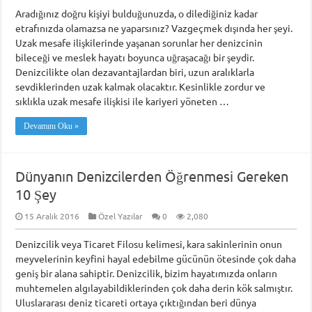
Aradığınız doğru kişiyi bulduğunuzda, o dilediğiniz kadar
etrafınızda olamazsa ne yaparsınız? Vazgeçmek dışında her şeyi.
Uzak mesafe ilişkilerinde yaşanan sorunlar her denizcinin
bileceği ve meslek hayatı boyunca uğraşacağı bir şeydir.
Denizcilikte olan dezavantajlardan biri, uzun aralıklarla
sevdiklerinden uzak kalmak olacaktır. Kesinlikle zordur ve
sıklıkla uzak mesafe ilişkisi ile kariyeri yöneten …
Devamını Oku »
Dünyanın Denizcilerden Öğrenmesi Gereken
10 Şey
15 Aralık 2016
Özel Yazılar
0
2,080
Denizcilik veya Ticaret Filosu kelimesi, kara sakinlerinin onun
meyvelerinin keyfini hayal edebilme gücünün ötesinde çok daha
geniş bir alana sahiptir. Denizcilik, bizim hayatımızda onların
muhtemelen algılayabildiklerinden çok daha derin kök salmıştır.
Uluslararası deniz ticareti ortaya çıktığından beri dünya