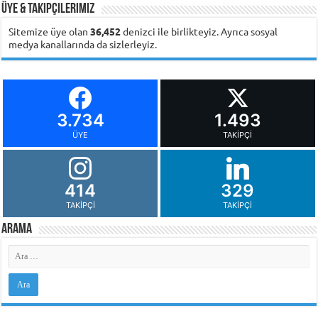
Üye & Takipçilerimiz
Sitemize üye olan
36,452
denizci ile birlikteyiz. Ayrıca sosyal
medya kanallarında da sizlerleyiz.
3.734
1.493
ÜYE
TAKIPÇI
414
329
TAKIPÇI
TAKIPÇI
Arama