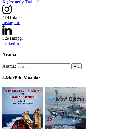
X (formerly Twitter)
414
Takipçi
Instagram
329
Takipçi
LinkedIn
Arama
Arama:
e-MarEdu Yayınları