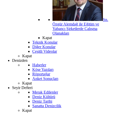
Sn.
Özgür Alemdağ ile Eğitim ve
Yabancı Şirketlerde Çalışma
Olanakları
Kapat
Teknik Konular
Diğer Konular
Çeşitli Videolar
Kapat
Denizden
Haberler
Köşe Yazıları
Röportajlar
Anket Sonuçları
Kapat
Seyir Defteri
Merak Edilenler
Deniz Kültürü
Deniz Tarihi
Sanatta Denizcilik
Kapat