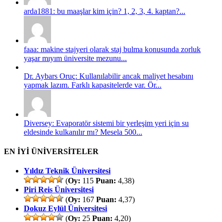
arda1881: bu maaşlar kim için? 1, 2, 3, 4. kaptan?...
faaa: makine stajyeri olarak staj bulma konusunda zorluk
yaşar mıyım üniversite mezunu...
Dr. Aybars Oruç: Kullanılabilir ancak maliyet hesabını
yapmak lazım. Farklı kapasitelerde var. Ör...
Diversey: Evaporatör sistemi bir yerleşim yeri için su
eldesinde kulkanılır mı? Mesela 500...
EN İYİ ÜNİVERSİTELER
Yıldız Teknik Üniversitesi
(
Oy:
115
Puan:
4,38)
Piri Reis Üniversitesi
(
Oy:
167
Puan:
4,37)
Dokuz Eylül Üniversitesi
(
Oy:
25
Puan:
4,20)