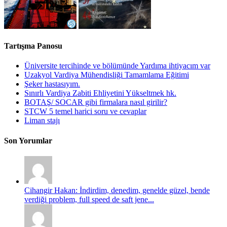
Tartışma Panosu
Üniversite tercihinde ve bölümünde Yardıma ihtiyacım var
Uzakyol Vardiya Mühendisliği Tamamlama Eğitimi
Şeker hastasıyım.
Sınırlı Vardiya Zabiti Ehliyetini Yükseltmek hk.
BOTAŞ/ SOCAR gibi firmalara nasıl girilir?
STCW 5 temel harici soru ve cevaplar
Liman stajı
Son Yorumlar
Cihangir Hakan: İndirdim, denedim, genelde güzel, bende
verdiği problem, full speed de saft jene...