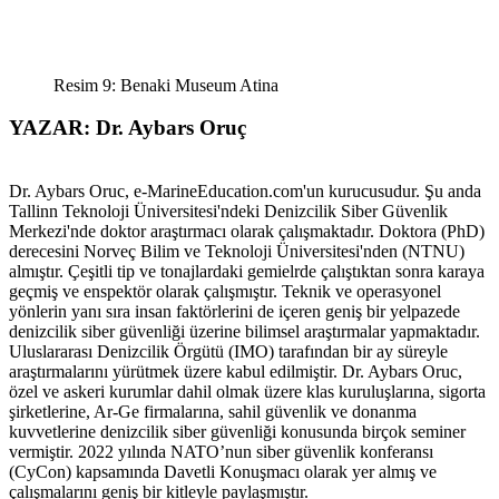
Resim 9: Benaki Museum Atina
YAZAR: Dr. Aybars Oruç
Dr. Aybars Oruc, e-MarineEducation.com'un kurucusudur. Şu anda
Tallinn Teknoloji Üniversitesi'ndeki Denizcilik Siber Güvenlik
Merkezi'nde doktor araştırmacı olarak çalışmaktadır. Doktora (PhD)
derecesini Norveç Bilim ve Teknoloji Üniversitesi'nden (NTNU)
almıştır. Çeşitli tip ve tonajlardaki gemielrde çalıştıktan sonra karaya
geçmiş ve enspektör olarak çalışmıştır. Teknik ve operasyonel
yönlerin yanı sıra insan faktörlerini de içeren geniş bir yelpazede
denizcilik siber güvenliği üzerine bilimsel araştırmalar yapmaktadır.
Uluslararası Denizcilik Örgütü (IMO) tarafından bir ay süreyle
araştırmalarını yürütmek üzere kabul edilmiştir. Dr. Aybars Oruc,
özel ve askeri kurumlar dahil olmak üzere klas kuruluşlarına, sigorta
şirketlerine, Ar-Ge firmalarına, sahil güvenlik ve donanma
kuvvetlerine denizcilik siber güvenliği konusunda birçok seminer
vermiştir. 2022 yılında NATO’nun siber güvenlik konferansı
(CyCon) kapsamında Davetli Konuşmacı olarak yer almış ve
çalışmalarını geniş bir kitleyle paylaşmıştır.