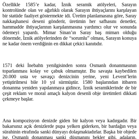
Özellikle 1585’e kadar, İznik seramik atölyeleri, Sarayın
kontrolünde olan ve ağırlıklı olarak Sarayın ihtiyaçlarını karşılayan
bir statüde faaliyet göstermekte idi. Üretim planlamasına göre, Saray
nakkaşhanesi deseni gönderir, üretimin her safhasını denetler,
hammadde ihtiyaçlarının karşılanmasına yardımcı olur ve sonunda
ödemeyi yapardı. Mimar Sinan’ın Saray baş mimarı olduğu
dönemde, İznik atölyelerinden de “sorumlu” olması, Sarayın konuya
ne kadar önem verdiğinin en dikkat çekici kanıtıdır.
1571 deki İnebahtı yenilgisinden sonra Osmanlı donanmasının
toparlanması kolay ve çabuk olmamıştır. Bu savaşta kaybedilen
20.000 usta ve savaşçı denizcinin yerine, yeni Levent’lerin
yetiştirilmesi bile 10 yıl sürmüştür. 1580 başlarından itibaren
donanma yeniden yapılanmaya gidince, İznik seramiklerinde de bir
çeşit reklam ve moral amaçlı kalyon desenli obje üretimleri dikkati
çekmeye başlar.
Ana kompozisyon denizde giden bir kalyon veya kadırgadır. Bir
bakarsınız açık denizlerde pupa yelken giderken, bir bardağın veya
sürahinin etrafında sanki dünyayı dolaşmaktadırlar. Başka bir objede
ise, Osmanlı donanması sanki düşmanını bekler gibi, adaların,