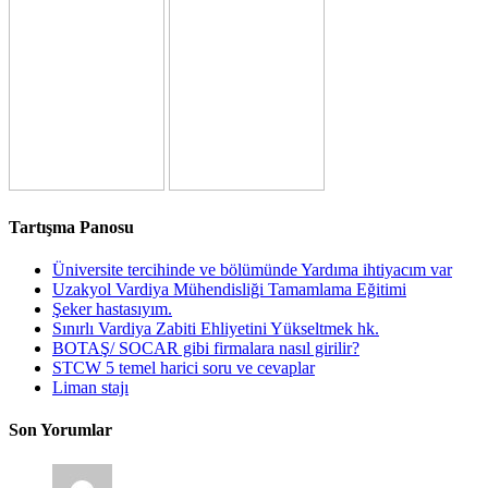
Tartışma Panosu
Üniversite tercihinde ve bölümünde Yardıma ihtiyacım var
Uzakyol Vardiya Mühendisliği Tamamlama Eğitimi
Şeker hastasıyım.
Sınırlı Vardiya Zabiti Ehliyetini Yükseltmek hk.
BOTAŞ/ SOCAR gibi firmalara nasıl girilir?
STCW 5 temel harici soru ve cevaplar
Liman stajı
Son Yorumlar