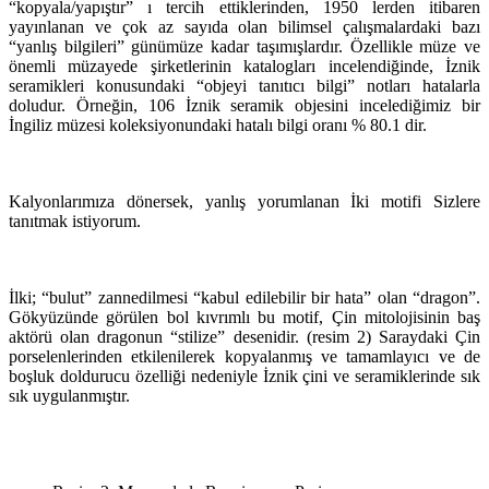
“kopyala/yapıştır” ı tercih ettiklerinden, 1950 lerden itibaren
yayınlanan ve çok az sayıda olan bilimsel çalışmalardaki bazı
“yanlış bilgileri” günümüze kadar taşımışlardır. Özellikle müze ve
önemli müzayede şirketlerinin katalogları incelendiğinde, İznik
seramikleri konusundaki “objeyi tanıtıcı bilgi” notları hatalarla
doludur. Örneğin, 106 İznik seramik objesini incelediğimiz bir
İngiliz müzesi koleksiyonundaki hatalı bilgi oranı % 80.1 dir.
Kalyonlarımıza dönersek, yanlış yorumlanan İki motifi Sizlere
tanıtmak istiyorum.
İlki; “bulut” zannedilmesi “kabul edilebilir bir hata” olan “dragon”.
Gökyüzünde görülen bol kıvrımlı bu motif, Çin mitolojisinin baş
aktörü olan dragonun “stilize” desenidir. (resim 2) Saraydaki Çin
porselenlerinden etkilenilerek kopyalanmış ve tamamlayıcı ve de
boşluk doldurucu özelliği nedeniyle İznik çini ve seramiklerinde sık
sık uygulanmıştır.