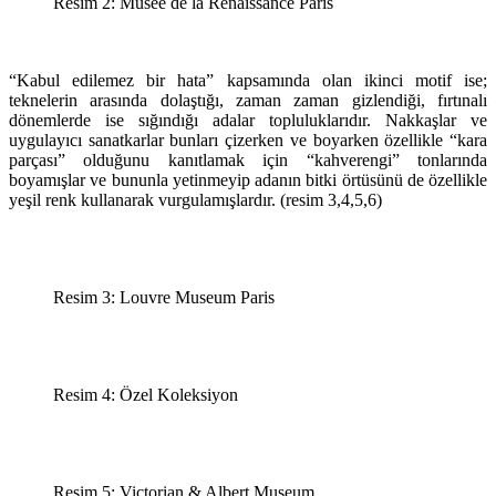
Resim 2: Musee de la Renaissance Paris
“Kabul edilemez bir hata” kapsamında olan ikinci motif ise;
teknelerin arasında dolaştığı, zaman zaman gizlendiği, fırtınalı
dönemlerde ise sığındığı adalar topluluklarıdır. Nakkaşlar ve
uygulayıcı sanatkarlar bunları çizerken ve boyarken özellikle “kara
parçası” olduğunu kanıtlamak için “kahverengi” tonlarında
boyamışlar ve bununla yetinmeyip adanın bitki örtüsünü de özellikle
yeşil renk kullanarak vurgulamışlardır. (resim 3,4,5,6)
Resim 3: Louvre Museum Paris
Resim 4: Özel Koleksiyon
Resim 5: Victorian & Albert Museum