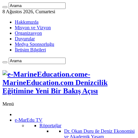
8 Ağustos 2026, Cumartesi
Hakkımızda
Misyon ve Vizyon
Organizasyon
Duyurular
Medya Sponsorluğu
İletişim Bilgileri
e-
MarineEducation.com Denizcilik
Eğitimine Yeni Bir Bakış Açısı
Menü
e-MarEdu TV
Röportajlar
Dr. Okan Duru ile Deniz Ekonomisi
ve Akademik Yaşam