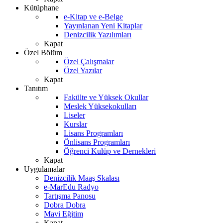
Kütüphane
e-Kitap ve e-Belge
Yayınlanan Yeni Kitaplar
Denizcilik Yazılımları
Kapat
Özel Bölüm
Özel Çalışmalar
Özel Yazılar
Kapat
Tanıtım
Fakülte ve Yüksek Okullar
Meslek Yüksekokulları
Liseler
Kurslar
Lisans Programları
Önlisans Programları
Öğrenci Kulüp ve Dernekleri
Kapat
Uygulamalar
Denizcilik Maaş Skalası
e-MarEdu Radyo
Tartışma Panosu
Dobra Dobra
Mavi Eğitim
Kapat