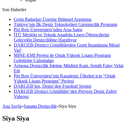
Son Haberler
Gemi Radarları Üzerine Bilimsel Araştırma
Türkiye’nin İlk Deniz Teknolojileri Girişimcilik Programı
Piri Reis Üniversitesi’nden Arsa Satışı
İTÜ Mesleki ve Teknik Anadolu Lisesi Öğrencilerini
Geleceğin Denizciliğine Hazırlıyor
DARGEB-Denizci Gönüllülerden Gemi İnsanlarına Mesaj
Var!
MINE-EMI Projesi ile Ortak Yüksek Lisans Programı
Geliştirme Çalışmaları
Armona Denizcilik İşletme Müdürü Kapt. Semih Falay Vefat
Etti
Piri Reis Üniversitesi’nin Karadeniz Ülkeleri için “Ortak
Yüksek Lisans Programı” Projesi
DARGEB’ten, Deniz’den Fotoğraf Sergisi
DARGEB Denizci Gönüllüler’den Preveze Deniz Zaferi
Videosu
Ana Sayfa
»
Sanatta Denizcilik
»
Siya Siya
Siya Siya