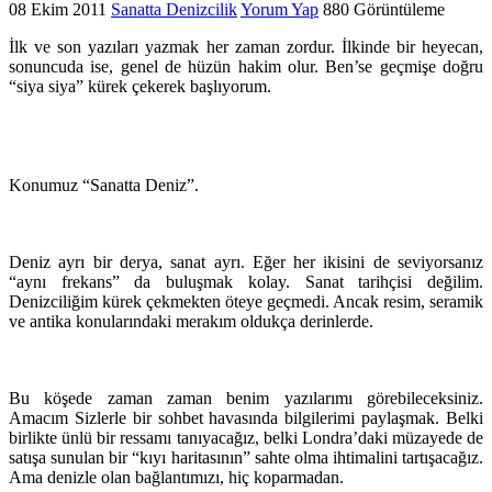
08 Ekim 2011
Sanatta Denizcilik
Yorum Yap
880 Görüntüleme
İlk ve son yazıları yazmak her zaman zordur. İlkinde bir heyecan,
sonuncuda ise, genel de hüzün hakim olur. Ben’se geçmişe doğru
“siya siya” kürek çekerek başlıyorum.
Konumuz “Sanatta Deniz”.
Deniz ayrı bir derya, sanat ayrı. Eğer her ikisini de seviyorsanız
“aynı frekans” da buluşmak kolay. Sanat tarihçisi değilim.
Denizciliğim kürek çekmekten öteye geçmedi. Ancak resim, seramik
ve antika konularındaki merakım oldukça derinlerde.
Bu köşede zaman zaman benim yazılarımı görebileceksiniz.
Amacım Sizlerle bir sohbet havasında bilgilerimi paylaşmak. Belki
birlikte ünlü bir ressamı tanıyacağız, belki Londra’daki müzayede de
satışa sunulan bir “kıyı haritasının” sahte olma ihtimalini tartışacağız.
Ama denizle olan bağlantımızı, hiç koparmadan.