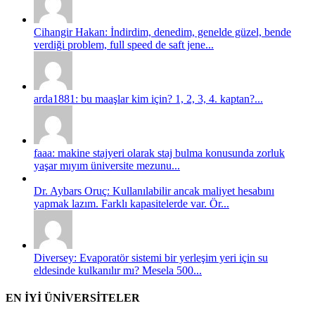
Cihangir Hakan: İndirdim, denedim, genelde güzel, bende
verdiği problem, full speed de saft jene...
arda1881: bu maaşlar kim için? 1, 2, 3, 4. kaptan?...
faaa: makine stajyeri olarak staj bulma konusunda zorluk
yaşar mıyım üniversite mezunu...
Dr. Aybars Oruç: Kullanılabilir ancak maliyet hesabını
yapmak lazım. Farklı kapasitelerde var. Ör...
Diversey: Evaporatör sistemi bir yerleşim yeri için su
eldesinde kulkanılır mı? Mesela 500...
EN İYİ ÜNİVERSİTELER