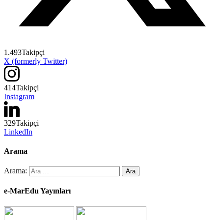
1.493
Takipçi
X (formerly Twitter)
414
Takipçi
Instagram
329
Takipçi
LinkedIn
Arama
Arama:
e-MarEdu Yayınları