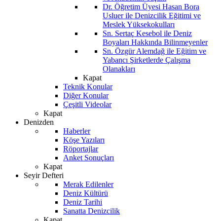
Dr. Öğretim Üyesi Hasan Bora
Usluer ile Denizcilik Eğitimi ve
Meslek Yüksekokulları
Sn. Sertaç Kesebol ile Deniz
Boyaları Hakkında Bilinmeyenler
Sn. Özgür Alemdağ ile Eğitim ve
Yabancı Şirketlerde Çalışma
Olanakları
Kapat
Teknik Konular
Diğer Konular
Çeşitli Videolar
Kapat
Denizden
Haberler
Köşe Yazıları
Röportajlar
Anket Sonuçları
Kapat
Seyir Defteri
Merak Edilenler
Deniz Kültürü
Deniz Tarihi
Sanatta Denizcilik
Kapat