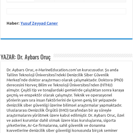
Haber:
Yusuf Zeyyad Caner
YAZAR: Dr. Aybars Oruç
Dr. Aybars Oruc, e-MarineEducation.com'un kurucusudur. Şu anda
Tallinn Teknoloji Üniversitesi'ndeki Denizcilik Siber Güvenlik
Merkezi'nde doktor araştırmacı olarak çalışmaktadır. Doktora (PhD)
derecesini Norveç Bilim ve Teknoloji Üniversitesi'nden (NTNU)
almıştır. Çeşitli tip ve tonajlardaki gemielrde çalıştıktan sonra karaya
geçmiş ve enspektör olarak çalışmıştır. Teknik ve operasyonel
yönlerin yanı sıra insan faktörlerini de içeren geniş bir yelpazede
denizcilik siber güvenliği üzerine bilimsel araştırmalar yapmaktadır.
Uluslararası Denizcilik Örgütü (IMO) tarafından bir ay süreyle
araştırmalarını yürütmek üzere kabul edilmiştir. Dr. Aybars Oruc, özel
ve askeri kurumlar dahil olmak üzere klas kuruluşlarına, sigorta
şirketlerine, Ar-Ge firmalarına, sahil güvenlik ve donanma
kuvvetlerine denizcilik siber güvenliği konusunda birçok seminer