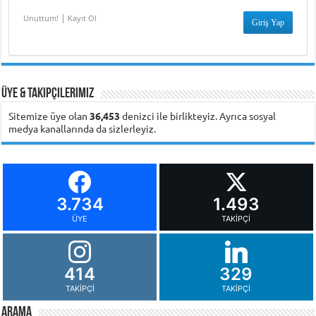
|
Unuttum!
Kayıt Ol
Üye & Takipçilerimiz
Sitemize üye olan
36,453
denizci ile birlikteyiz. Ayrıca sosyal
medya kanallarında da sizlerleyiz.
3.734
1.493
ÜYE
TAKIPÇI
414
329
TAKIPÇI
TAKIPÇI
Arama