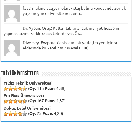
faaa: makine stajyeri olarak staj bulma konusunda zorluk
yaşar mıyım üniversite mezunu...
Dr. Aybars Oruç: Kullanılabilir ancak maliyet hesabını
yapmak lazım. Farklı kapasitelerde var. Ör...
Diversey: Evaporatör sistemi bir yerleşim yeri için su
eldesinde kulkanılır mı? Mesela 500...
EN İYİ ÜNİVERSİTELER
Yıldız Teknik Üniversitesi
(
Oy:
115
Puan:
4,38)
Piri Reis Üniversitesi
(
Oy:
167
Puan:
4,37)
Dokuz Eylül Üniversitesi
(
Oy:
25
Puan:
4,20)