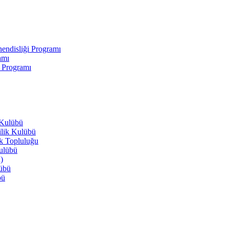
endisliği Programı
amı
i Programı
 Kulübü
ilik Kulübü
ik Topluluğu
Kulübü
)
lübü
bü