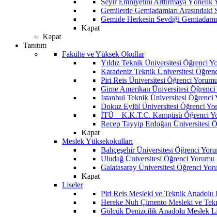
Seyir Emniyetini Arttırmaya Yönelik
Gemilerde Gemiadamları Arasındaki Sos
Gemide Herkesin Sevdiği Gemiadamı
Kapat
Kapat
Tanıtım
Fakülte ve Yüksek Okullar
Yıldız Teknik Üniversitesi Öğrenci 
Karadeniz Teknik Üniversitesi Öğren
Piri Reis Üniversitesi Öğrenci Yorum
Girne Amerikan Üniversitesi Öğrenc
İstanbul Teknik Üniversitesi Öğrenci
Dokuz Eylül Üniversitesi Öğrenci Y
İTÜ – K.K.T.C. Kampüsü Öğrenci Y
Recep Tayyip Erdoğan Üniversitesi 
Kapat
Meslek Yüksekokulları
Bahçeşehir Üniversitesi Öğrenci Yor
Uludağ Üniversitesi Öğrenci Yorumu
Galatasaray Üniversitesi Öğrenci Yo
Kapat
Liseler
Piri Reis Mesleki ve Teknik Anadolu
Hereke Nuh Çimento Mesleki ve Tekn
Gölcük Denizcilik Anadolu Meslek L