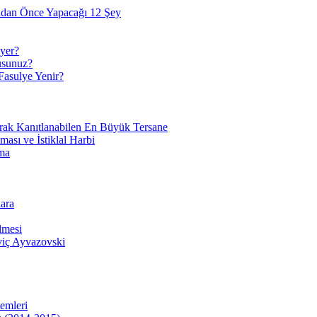
adan Önce Yapacağı 12 Şey
yer?
usunuz?
Fasulye Yenir?
arak Kanıtlanabilen En Büyük Tersane
sı ve İstiklal Harbi
ma
ara
lmesi
viç Ayvazovski
temleri