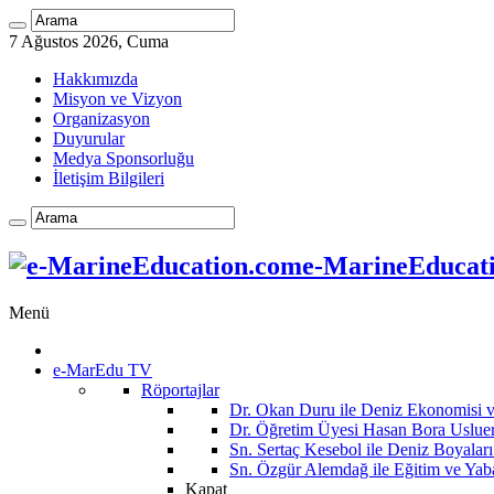
7 Ağustos 2026, Cuma
Hakkımızda
Misyon ve Vizyon
Organizasyon
Duyurular
Medya Sponsorluğu
İletişim Bilgileri
e-MarineEducatio
Menü
e-MarEdu TV
Röportajlar
Dr. Okan Duru ile Deniz Ekonomisi
Dr. Öğretim Üyesi Hasan Bora Usluer 
Sn. Sertaç Kesebol ile Deniz Boyalar
Sn. Özgür Alemdağ ile Eğitim ve Yaba
Kapat