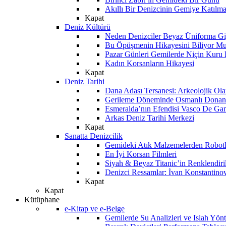
Akıllı Bir Denizcinin Gemiye Katılm
Kapat
Deniz Kültürü
Neden Denizciler Beyaz Üniforma Gi
Bu Öpüşmenin Hikayesini Biliyor M
Pazar Günleri Gemilerde Niçin Kuru 
Kadın Korsanların Hikayesi
Kapat
Deniz Tarihi
Dana Adası Tersanesi: Arkeolojik Ol
Gerileme Döneminde Osmanlı Donanma
Esmeralda’nın Efendisi Vasco De Ga
Arkas Deniz Tarihi Merkezi
Kapat
Sanatta Denizcilik
Gemideki Atık Malzemelerden Robotl
En İyi Korsan Filmleri
Siyah & Beyaz Titanic’in Renklendiri
Denizci Ressamlar: İvan Konstantino
Kapat
Kapat
Kütüphane
e-Kitap ve e-Belge
Gemilerde Su Analizleri ve Islah Yön