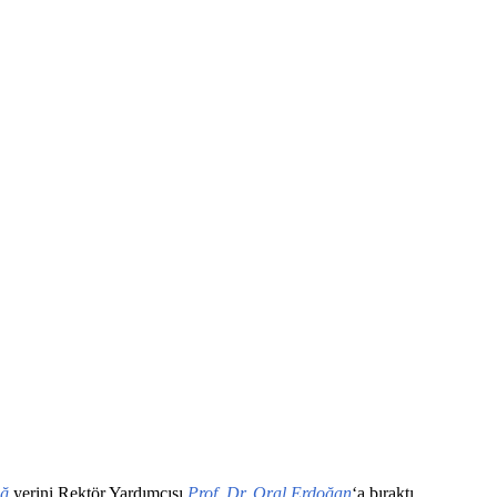
ağ
yerini Rektör Yardımcısı
Prof. Dr. Oral Erdoğan
‘a bıraktı.