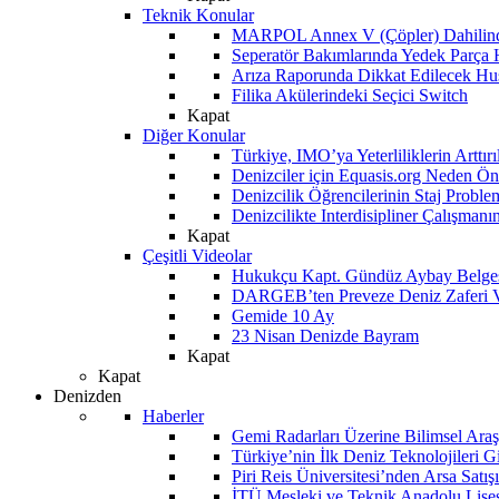
Teknik Konular
MARPOL Annex V (Çöpler) Dahilind
Seperatör Bakımlarında Yedek Parça
Arıza Raporunda Dikkat Edilecek Hu
Filika Akülerindeki Seçici Switch
Kapat
Diğer Konular
Türkiye, IMO’ya Yeterliliklerin Arttır
Denizciler için Equasis.org Neden Öne
Denizcilik Öğrencilerinin Staj Proble
Denizcilikte Interdisipliner Çalışman
Kapat
Çeşitli Videolar
Hukukçu Kapt. Gündüz Aybay Belges
DARGEB’ten Preveze Deniz Zaferi 
Gemide 10 Ay
23 Nisan Denizde Bayram
Kapat
Kapat
Denizden
Haberler
Gemi Radarları Üzerine Bilimsel Araş
Türkiye’nin İlk Deniz Teknolojileri G
Piri Reis Üniversitesi’nden Arsa Satışı
İTÜ Mesleki ve Teknik Anadolu Lisesi