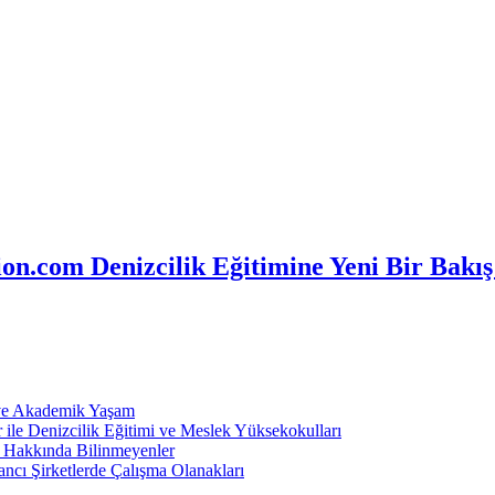
n.com Denizcilik Eğitimine Yeni Bir Bakış
 ve Akademik Yaşam
ile Denizcilik Eğitimi ve Meslek Yüksekokulları
ı Hakkında Bilinmeyenler
ncı Şirketlerde Çalışma Olanakları