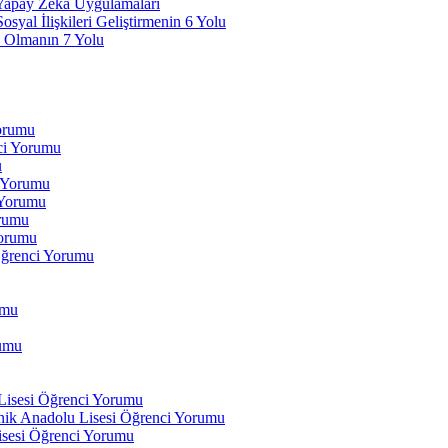
 Yapay Zeka Uygulamaları
yal İlişkileri Geliştirmenin 6 Yolu
 Olmanın 7 Yolu
Yorumu
ci Yorumu
u
i Yorumu
 Yorumu
orumu
orumu
Öğrenci Yorumu
umu
rumu
 Lisesi Öğrenci Yorumu
ik Anadolu Lisesi Öğrenci Yorumu
isesi Öğrenci Yorumu