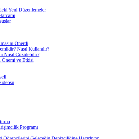
eki Yeni Düzenlemeler
 Harcamı
suslar
ılmasını Önerdi
mlidir? Nasıl Kullanılır?
mi Nasıl Çözülebilir?
ın Önemi ve Etkisi
eli
Videosu
tırma
irişimcilik Programı
 Öğrencilerini Geleceğin Denizciliğine Hazırlıyor