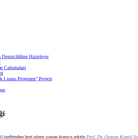
 Denizciliğine Hazırlıyor
!
e Çalışmaları
ti
ek Lisans Programı” Projesi
osu
ği
08
tarihinden beri görev yapan kurucu rektör
Prof. Dr. Osman Kamil S