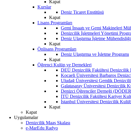
Kapat
Kurslar
Deniz Ticaret Enstitüsü
Kapat
Lisans Programları
Gemi İnşaatı ve Gemi Makineleri Müh
Denizcilik İşletmeleri Yönetimi Progr
Deniz Ulaştırma İşletme Mühendisliğ
Kapat
Önlisans Programları
Deniz Ulaştırma ve İşletme Programı
Kapat
Öğrenci Kulüp ve Dernekleri
DEÜ Denizcilik Fakültesi Denizcilik
Kocaeli Üniversitesi Barbaros Denizc
Uludağ Üniversitesi Gemlik Denizcil
Galatasaray Üniversitesi Denizcilik 
Denizci Öğrenciler Derneği (DÖDER
İTÜ Denizcilik Fakültesi Kariyer Ku
İstanbul Üniversitesi Denizcilik Kulü
Kapat
Kapat
Uygulamalar
Denizcilik Maaş Skalası
e-MarEdu Radyo