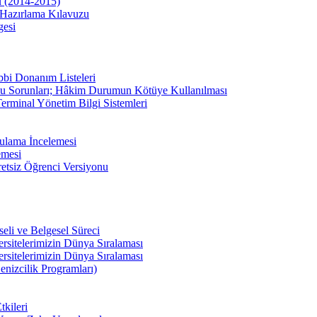
u (2014-2015)
Hazırlama Kılavuzu
gesi
bbi Donanım Listeleri
u Sorunları; Hâkim Durumun Kötüye Kullanılması
erminal Yönetim Bilgi Sistemleri
ulama İncelemesi
emesi
etsiz Öğrenci Versiyonu
li ve Belgesel Süreci
ersitelerimizin Dünya Sıralaması
ersitelerimizin Dünya Sıralaması
enizcilik Programları)
kileri