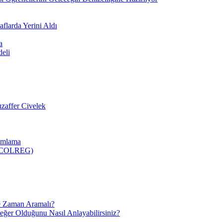
flarda Yerini Aldı
a
deli
zaffer Civelek
nımlama
 (COLREG)
e Zaman Aramalı?
Değer Olduğunu Nasıl Anlayabilirsiniz?