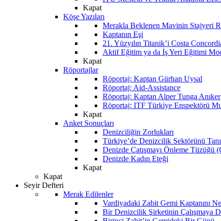
Kapat
Köşe Yazıları
Merakla Beklenen Mavinin Stajyeri Ra
Kaptanın Eşi
21. Yüzyılın Titanik’i Costa Concordi
Aktif Eğitim ya da İş Yeri Eğitimi Mo
Kapat
Röportajlar
Röportaj: Kaptan Gürhan Uysal
Röportaj: Aid-Assistance
Röportaj: Kaptan Alper Tunga Anıker
Röportaj: ITF Türkiye Enspektörü Mu
Kapat
Anket Sonuçları
Denizciliğin Zorlukları
Türkiye’de Denizcilik Sektörünü Ta
Denizde Çatışmayı Önleme Tüzüğü
Denizde Kadın Eteği
Kapat
Kapat
Seyir Defteri
Merak Edilenler
Vardiyadaki Zabit Gemi Kaptanını N
Bir Denizcilik Şirketinin Çalışmaya 
Birinci Zabit’in Gemideki Bir Günü