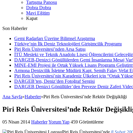
Tartışma Panosu
Dobra Dobra
Mavi Eğitim
Kapat
Son Haberler
Gemi Radarları Üzerine Bilimsel Araştırma
Türkiye’nin İlk Deniz Teknolojileri Girişimcilik Programı
Piri Reis Üniversitesi’nden Arsa Satışı
İTÜ Mesleki ve Teknik Anadolu Lisesi Öğrencilerini Geleceğin
DARGEB-Denizci Gönüllülerden Gemi İnsanlarına Mesaj Var
MINE-EMI Projesi ile Ortak Yüksek Lisans Programı Geliştirm
Armona Denizcilik İşletme Müdürü Kapt. Semih Falay Vefat Et
Piri Reis Üniversitesi’nin Karadeniz Ülkeleri için “Ortak Yüks
DARGEB’ten, Deniz’den Fotoğraf Sergisi
DARGEB Denizci Gönüllüler’den Preveze Deniz Zaferi Vide
Ana Sayfa
»
Haberler
»
Piri Reis Üniversitesi’nde Rektör Değişikliği
Piri Reis Üniversitesi’nde Rektör Değişikli
05 Nisan 2014
Haberler
Yorum Yap
459 Görüntüleme
Piri Reis Üniversitesi’nde
8 Şubat 20