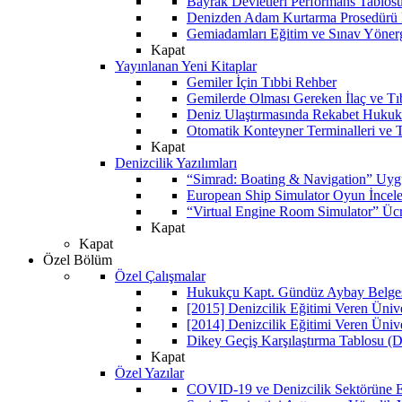
Bayrak Devletleri Performans Tablos
Denizden Adam Kurtarma Prosedürü 
Gemiadamları Eğitim ve Sınav Yöner
Kapat
Yayınlanan Yeni Kitaplar
Gemiler İçin Tıbbi Rehber
Gemilerde Olması Gereken İlaç ve Tı
Deniz Ulaştırmasında Rekabet Hukuk
Otomatik Konteyner Terminalleri ve T
Kapat
Denizcilik Yazılımları
“Simrad: Boating & Navigation” Uyg
European Ship Simulator Oyun İncel
“Virtual Engine Room Simulator” Ücr
Kapat
Kapat
Özel Bölüm
Özel Çalışmalar
Hukukçu Kapt. Gündüz Aybay Belgese
[2015] Denizcilik Eğitimi Veren Üniv
[2014] Denizcilik Eğitimi Veren Üniv
Dikey Geçiş Karşılaştırma Tablosu (D
Kapat
Özel Yazılar
COVID-19 ve Denizcilik Sektörüne Et