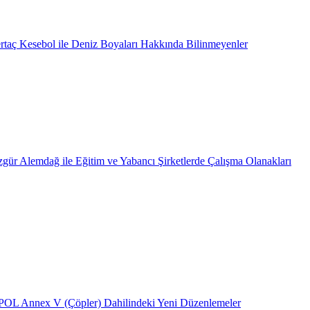
rtaç Kesebol ile Deniz Boyaları Hakkında Bilinmeyenler
gür Alemdağ ile Eğitim ve Yabancı Şirketlerde Çalışma Olanakları
L Annex V (Çöpler) Dahilindeki Yeni Düzenlemeler