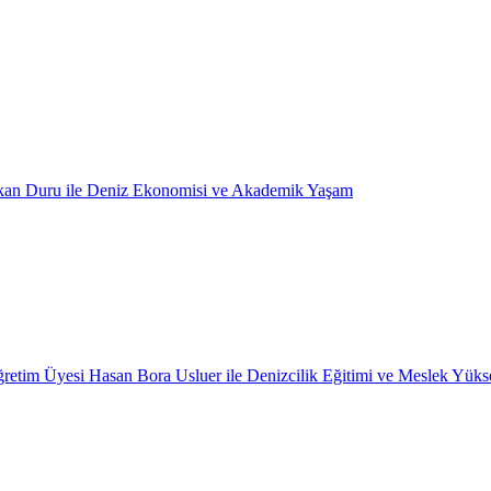
kan Duru ile Deniz Ekonomisi ve Akademik Yaşam
retim Üyesi Hasan Bora Usluer ile Denizcilik Eğitimi ve Meslek Yüks