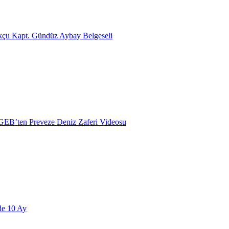
çu Kapt. Gündüz Aybay Belgeseli
B’ten Preveze Deniz Zaferi Videosu
e 10 Ay