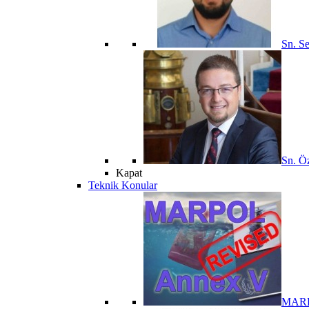
Sn. Se
Sn. Öz
Kapat
Teknik Konular
MARPO