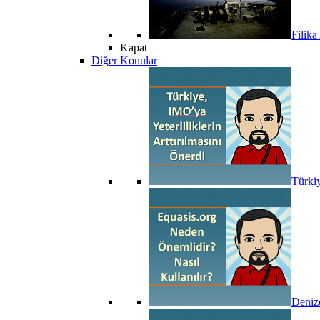
Filika
Kapat
Diğer Konular
Türkiy
Denizc