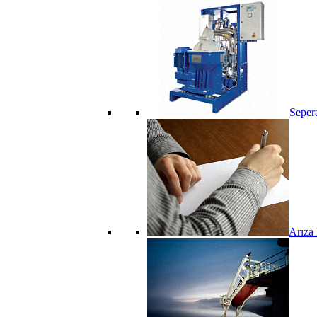
Seper
Arıza