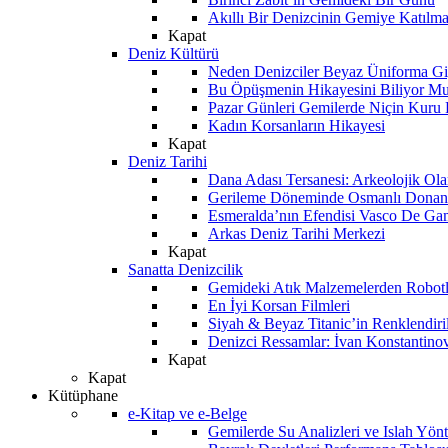
Akıllı Bir Denizcinin Gemiye Katılm
Kapat
Deniz Kültürü
Neden Denizciler Beyaz Üniforma Gi
Bu Öpüşmenin Hikayesini Biliyor M
Pazar Günleri Gemilerde Niçin Kuru 
Kadın Korsanların Hikayesi
Kapat
Deniz Tarihi
Dana Adası Tersanesi: Arkeolojik Ol
Gerileme Döneminde Osmanlı Donanma
Esmeralda’nın Efendisi Vasco De Ga
Arkas Deniz Tarihi Merkezi
Kapat
Sanatta Denizcilik
Gemideki Atık Malzemelerden Robotl
En İyi Korsan Filmleri
Siyah & Beyaz Titanic’in Renklendiri
Denizci Ressamlar: İvan Konstantino
Kapat
Kapat
Kütüphane
e-Kitap ve e-Belge
Gemilerde Su Analizleri ve Islah Yön