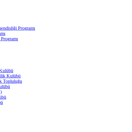
endisliği Programı
amı
i Programı
 Kulübü
ilik Kulübü
ik Topluluğu
Kulübü
)
lübü
bü