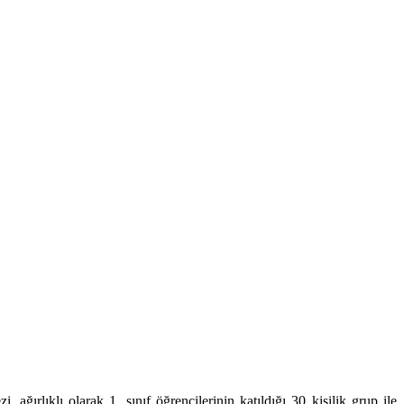
, ağırlıklı olarak 1. sınıf öğrencilerinin katıldığı 30 kişilik grup ile