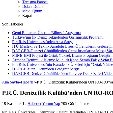
Tartışma Panosu
Dobra Dobra
Mavi Eğitim
Kapat
Son Haberler
Gemi Radarları Üzerine Bilimsel Araştırma
Türkiye’nin İlk Deniz Teknolojileri Girişimcilik Programı
Piri Reis Üniversitesi’nden Arsa Satışı
İTÜ Mesleki ve Teknik Anadolu Lisesi Öğrencilerini Geleceğin
DARGEB-Denizci Gönüllülerden Gemi İnsanlarına Mesaj Var
MINE-EMI Projesi ile Ortak Yüksek Lisans Programı Geliştirm
Armona Denizcilik İşletme Müdürü Kapt. Semih Falay Vefat Et
Piri Reis Üniversitesi’nin Karadeniz Ülkeleri için “Ortak Yüks
DARGEB’ten, Deniz’den Fotoğraf Sergisi
DARGEB Denizci Gönüllüler’den Preveze Deniz Zaferi Vide
Ana Sayfa
»
Haberler
»
P.R.Ü. Denizcilik Kulübü’nden UN RO-RO’ya
P.R.Ü. Denizcilik Kulübü’nden UN RO-RO
19 Kasım 2012
Haberler
Yorum Yap
705 Görüntüleme
Piri Reis Üniversitesi Denizcilik Kulübü tarafından UN RO-RO 