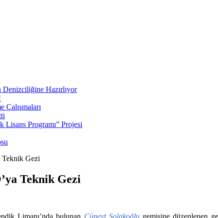
 Denizciliğine Hazırlıyor
!
e Çalışmaları
ti
ek Lisans Programı” Projesi
osu
 Teknik Gezi
’ya Teknik Gezi
Pendik Limanı’nda bulunan
Cüneyt Solakoğlu
gemisine düzenlenen gezi