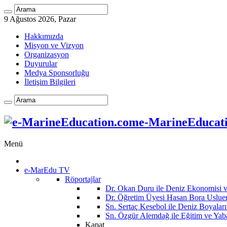
9 Ağustos 2026, Pazar
Hakkımızda
Misyon ve Vizyon
Organizasyon
Duyurular
Medya Sponsorluğu
İletişim Bilgileri
e-MarineEducatio
Menü
e-MarEdu TV
Röportajlar
Dr. Okan Duru ile Deniz Ekonomisi
Dr. Öğretim Üyesi Hasan Bora Usluer 
Sn. Sertaç Kesebol ile Deniz Boyalar
Sn. Özgür Alemdağ ile Eğitim ve Yaba
Kapat