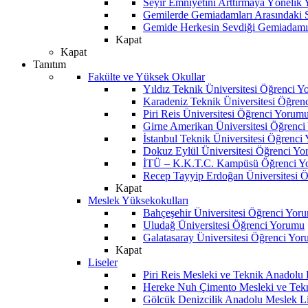
Seyir Emniyetini Arttırmaya Yönelik
Gemilerde Gemiadamları Arasındaki Sos
Gemide Herkesin Sevdiği Gemiadamı
Kapat
Kapat
Tanıtım
Fakülte ve Yüksek Okullar
Yıldız Teknik Üniversitesi Öğrenci 
Karadeniz Teknik Üniversitesi Öğren
Piri Reis Üniversitesi Öğrenci Yorum
Girne Amerikan Üniversitesi Öğrenc
İstanbul Teknik Üniversitesi Öğrenci
Dokuz Eylül Üniversitesi Öğrenci Y
İTÜ – K.K.T.C. Kampüsü Öğrenci Y
Recep Tayyip Erdoğan Üniversitesi 
Kapat
Meslek Yüksekokulları
Bahçeşehir Üniversitesi Öğrenci Yor
Uludağ Üniversitesi Öğrenci Yorumu
Galatasaray Üniversitesi Öğrenci Yo
Kapat
Liseler
Piri Reis Mesleki ve Teknik Anadolu
Hereke Nuh Çimento Mesleki ve Tekn
Gölcük Denizcilik Anadolu Meslek L