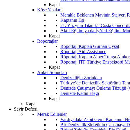
Kapat
Köşe Yazıları
Merakla Beklenen Mavinin Stajyeri Ra
Kaptanın Eşi
21. Yüzyılın Titanik’i Costa Concordi
Aktif Eğitim ya da İş Yeri Eğitimi Mo
Kapat
Röportajlar
Röportaj: Kaptan Gürhan Uysal
Röportaj: Aid-Assistance
Röportaj: Kaptan Alper Tunga Anıker
Röportaj: ITF Türkiye Enspektörü Mu
Kapat
Anket Sonuçları
Denizciliğin Zorlukları
Türkiye’de Denizcilik Sektörünü Ta
Denizde Çatışmayı Önleme Tüzüğü
Denizde Kadın Eteği
Kapat
Kapat
Seyir Defteri
Merak Edilenler
Vardiyadaki Zabit Gemi Kaptanını N
Bir Denizcilik Şirketinin Çalışmaya 
Birinci Zabit’in Gemideki Bir Günü