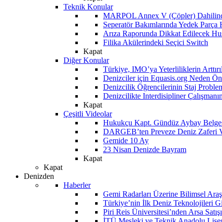
Teknik Konular
MARPOL Annex V (Çöpler) Dahilind
Seperatör Bakımlarında Yedek Parça
Arıza Raporunda Dikkat Edilecek Hu
Filika Akülerindeki Seçici Switch
Kapat
Diğer Konular
Türkiye, IMO’ya Yeterliliklerin Arttır
Denizciler için Equasis.org Neden Öne
Denizcilik Öğrencilerinin Staj Proble
Denizcilikte Interdisipliner Çalışman
Kapat
Çeşitli Videolar
Hukukçu Kapt. Gündüz Aybay Belges
DARGEB’ten Preveze Deniz Zaferi 
Gemide 10 Ay
23 Nisan Denizde Bayram
Kapat
Kapat
Denizden
Haberler
Gemi Radarları Üzerine Bilimsel Araş
Türkiye’nin İlk Deniz Teknolojileri G
Piri Reis Üniversitesi’nden Arsa Satışı
İTÜ Mesleki ve Teknik Anadolu Lisesi