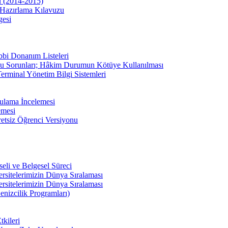
u (2014-2015)
Hazırlama Kılavuzu
gesi
bbi Donanım Listeleri
u Sorunları; Hâkim Durumun Kötüye Kullanılması
erminal Yönetim Bilgi Sistemleri
ulama İncelemesi
emesi
etsiz Öğrenci Versiyonu
li ve Belgesel Süreci
ersitelerimizin Dünya Sıralaması
ersitelerimizin Dünya Sıralaması
enizcilik Programları)
kileri