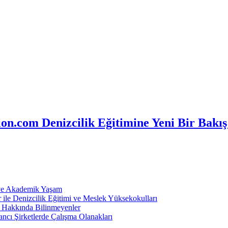
n.com Denizcilik Eğitimine Yeni Bir Bakış
 ve Akademik Yaşam
ile Denizcilik Eğitimi ve Meslek Yüksekokulları
ı Hakkında Bilinmeyenler
ncı Şirketlerde Çalışma Olanakları