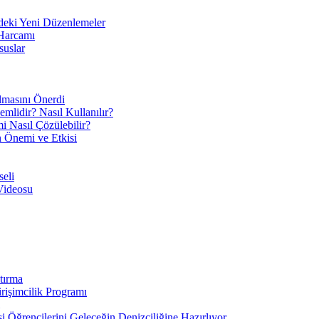
eki Yeni Düzenlemeler
 Harcamı
suslar
ılmasını Önerdi
mlidir? Nasıl Kullanılır?
mi Nasıl Çözülebilir?
ın Önemi ve Etkisi
eli
Videosu
tırma
irişimcilik Programı
 Öğrencilerini Geleceğin Denizciliğine Hazırlıyor