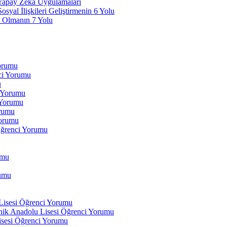
 Yapay Zeka Uygulamaları
yal İlişkileri Geliştirmenin 6 Yolu
 Olmanın 7 Yolu
Yorumu
ci Yorumu
u
i Yorumu
 Yorumu
orumu
orumu
Öğrenci Yorumu
umu
rumu
 Lisesi Öğrenci Yorumu
ik Anadolu Lisesi Öğrenci Yorumu
isesi Öğrenci Yorumu