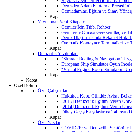
Bayrak Devletleri Performans Tablos
Denizden Adam Kurtarma Prosedürü 
Gemiadamları Eğitim ve Sınav Yöner
Kapat
Yayınlanan Yeni Kitaplar
Gemiler İçin Tıbbi Rehber
Gemilerde Olması Gereken İlaç ve Tı
Deniz Ulaştırmasında Rekabet Hukuk
Otomatik Konteyner Terminalleri ve T
Kapat
Denizcilik Yazılımları
“Simrad: Boating & Navigation” Uyg
European Ship Simulator Oyun İncel
“Virtual Engine Room Simulator” Ücr
Kapat
Kapat
Özel Bölüm
Özel Çalışmalar
Hukukçu Kapt. Gündüz Aybay Belgese
[2015] Denizcilik Eğitimi Veren Üniv
[2014] Denizcilik Eğitimi Veren Üniv
Dikey Geçiş Karşılaştırma Tablosu (D
Kapat
Özel Yazılar
COVID-19 ve Denizcilik Sektörüne Et