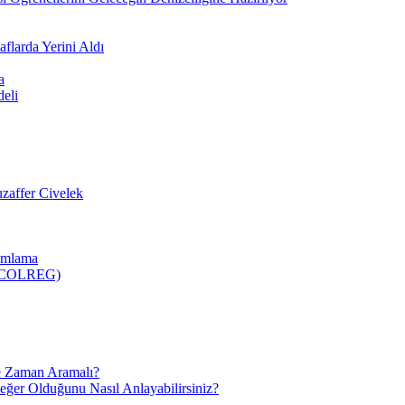
flarda Yerini Aldı
a
deli
zaffer Civelek
nımlama
 (COLREG)
e Zaman Aramalı?
Değer Olduğunu Nasıl Anlayabilirsiniz?