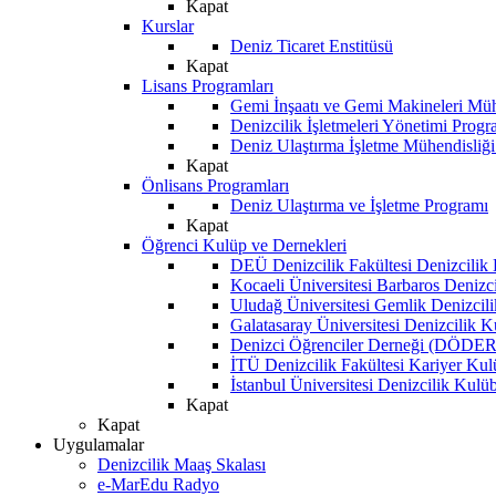
Kapat
Kurslar
Deniz Ticaret Enstitüsü
Kapat
Lisans Programları
Gemi İnşaatı ve Gemi Makineleri Müh
Denizcilik İşletmeleri Yönetimi Progr
Deniz Ulaştırma İşletme Mühendisliğ
Kapat
Önlisans Programları
Deniz Ulaştırma ve İşletme Programı
Kapat
Öğrenci Kulüp ve Dernekleri
DEÜ Denizcilik Fakültesi Denizcilik
Kocaeli Üniversitesi Barbaros Denizc
Uludağ Üniversitesi Gemlik Denizcil
Galatasaray Üniversitesi Denizcilik 
Denizci Öğrenciler Derneği (DÖDER
İTÜ Denizcilik Fakültesi Kariyer Ku
İstanbul Üniversitesi Denizcilik Kulü
Kapat
Kapat
Uygulamalar
Denizcilik Maaş Skalası
e-MarEdu Radyo