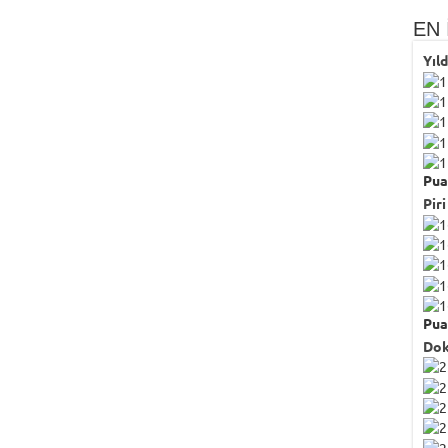
EN 
Yıl
Pua
Piri
Pua
Dok