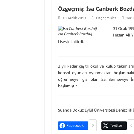
Özgeçmiş: İsa Canberk Bozd
18 Aralık 2013
Özgeçmişler
Yoru
31 Ocak 199
İsa Canberk Bozdağ
Hasan Ali Y
Lisesi’ni bitirdi.
3 yıl kadar çeşitli okul ve kulüp takıml
konsol oyunları oynamaktan hoşlanmaktadır
öğrenmeye ilgisi olan İsa, ileri seviye
başlamıştır.
Şuanda Dokuz Eylül Üniversitesi Denizcilik İ
Facebook
Twitter
0
0