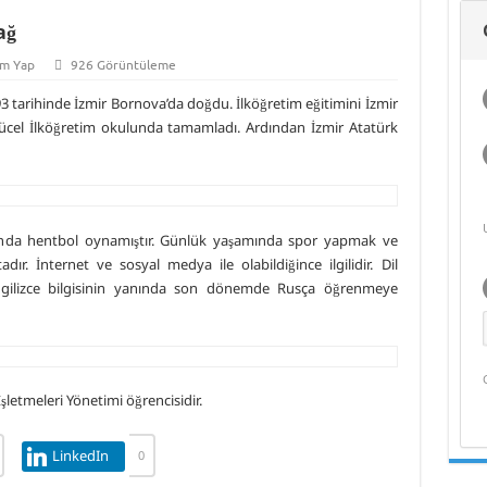
Deniz Ekonomisi
Üzerine Bilimsel
Hasan Bora Usluer
Deniz Teknolojileri
ile 
ağ
ve Akademik
Araştırma
ile Denizcilik
Girişimcilik
Hak
Yaşam
Eğitimi ve Meslek
Programı
Bili
Yüksekokulları
m Yap
926 Görüntüleme
3 tarihinde İzmir Bornova’da doğdu. İlköğretim eğitimini İzmir
ücel İlköğretim okulunda tamamladı. Ardından İzmir Atatürk
arında hentbol oynamıştır. Günlük yaşamında spor yapmak ve
. İnternet ve sosyal medya ile olabildiğince ilgilidir. Dil
 İngilizce bilgisinin yanında son dönemde Rusça öğrenmeye
şletmeleri Yönetimi öğrencisidir.
LinkedIn
0