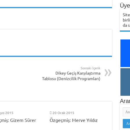
Üye 
Sit
birl
da s
Sonraki İçerik
Dikey Geçiş Karşılaştırma
Tablosu (Denizcilik Programları)
Ara
yıs 2015
20 Ocak 2015
miş: Gizem Sürer
Özgeçmiş: Merve Yıldız