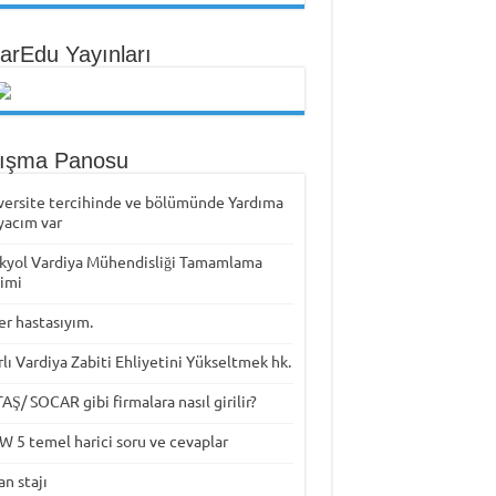
arEdu Yayınları
tışma Panosu
versite tercihinde ve bölümünde Yardıma
yacım var
kyol Vardiya Mühendisliği Tamamlama
timi
er hastasıyım.
rlı Vardiya Zabiti Ehliyetini Yükseltmek hk.
Ş/ SOCAR gibi firmalara nasıl girilir?
W 5 temel harici soru ve cevaplar
n stajı