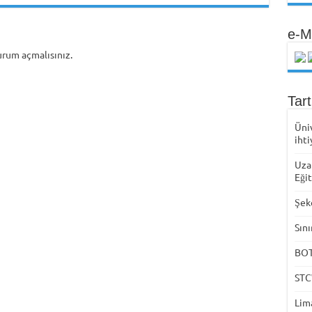
e-M
urum açmalısınız
.
Tar
Üni
ihti
Uza
Eği
Şek
Sını
BOTA
STC
Lima