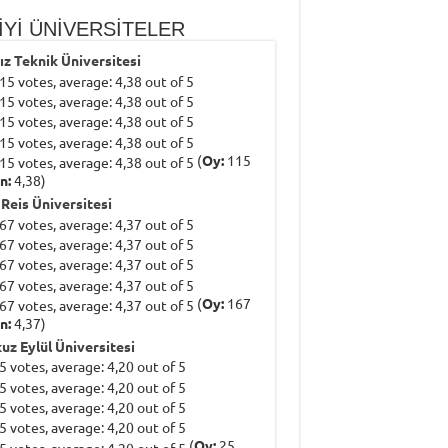
İYİ ÜNİVERSİTELER
dız Teknik Üniversitesi
(
Oy:
115
n:
4,38)
 Reis Üniversitesi
(
Oy:
167
n:
4,37)
uz Eylül Üniversitesi
(
Oy:
25