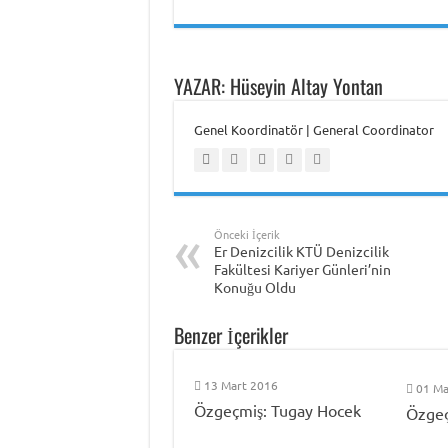
YAZAR: Hüseyin Altay Yontan
Genel Koordinatör | General Coordinator
Önceki İçerik
Er Denizcilik KTÜ Denizcilik
Fakültesi Kariyer Günleri’nin
Konuğu Oldu
Benzer İçerikler
13 Mart 2016
01 Ma
Özgeçmiş: Tugay Hocek
Özgeç