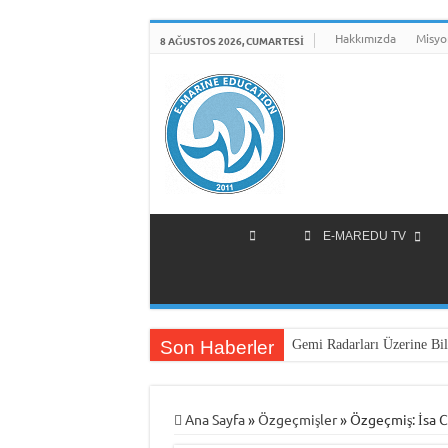
Hakkımızda
Misyo
8 AĞUSTOS 2026, CUMARTESI
E-MAREDU TV
Son Haberler
Gemi Radarları Üzerine Bil
Ana Sayfa
»
Özgeçmişler
»
Özgeçmiş: İsa 