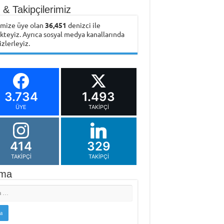
& Takipçilerimiz
emize üye olan
36,451
denizci ile
ikteyiz. Ayrıca sosyal medya kanallarında
izlerleyiz.
3.734
1.493
ÜYE
TAKIPÇI
414
329
TAKIPÇI
TAKIPÇI
ma