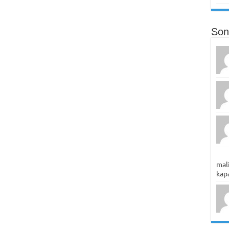
Son
mali
kapa