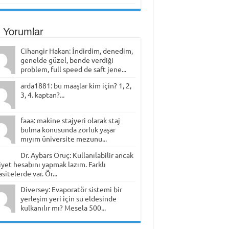
 Yorumlar
Cihangir Hakan: İndirdim, denedim,
genelde güzel, bende verdiği
problem, full speed de saft jene...
arda1881: bu maaşlar kim için? 1, 2,
3, 4. kaptan?...
faaa: makine stajyeri olarak staj
bulma konusunda zorluk yaşar
mıyım üniversite mezunu...
Dr. Aybars Oruç: Kullanılabilir ancak
yet hesabını yapmak lazım. Farklı
sitelerde var. Ör...
Diversey: Evaporatör sistemi bir
yerleşim yeri için su eldesinde
kulkanılır mı? Mesela 500...