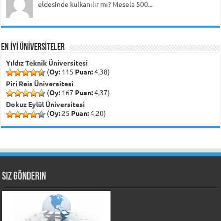
eldesinde kulkanılır mı? Mesela 500...
EN İYİ ÜNİVERSİTELER
Yıldız Teknik Üniversitesi
(
Oy:
115
Puan:
4,38)
Piri Reis Üniversitesi
(
Oy:
167
Puan:
4,37)
Dokuz Eylül Üniversitesi
(
Oy:
25
Puan:
4,20)
Siz Gönderin