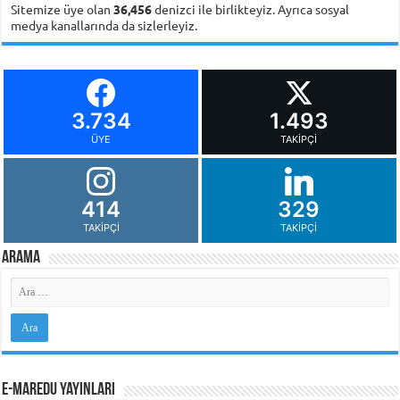
Sitemize üye olan
36,456
denizci ile birlikteyiz. Ayrıca sosyal
medya kanallarında da sizlerleyiz.
3.734
1.493
ÜYE
TAKIPÇI
414
329
TAKIPÇI
TAKIPÇI
Arama
e-MarEdu Yayınları