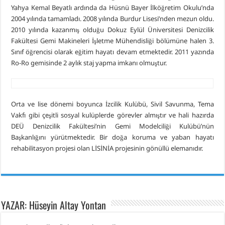
Yahya Kemal Beyatlı ardında da Hüsnü Bayer İlköğretim Okulu’nda
2004 yılında tamamladı. 2008 yılında Burdur Lisesi’nden mezun oldu.
2010 yılında kazanmış olduğu Dokuz Eylül Üniversitesi Denizcilik
Fakültesi Gemi Makineleri İşletme Mühendisliği bölümüne halen 3.
Sınıf öğrencisi olarak eğitim hayatı devam etmektedir. 2011 yazında
Ro-Ro gemisinde 2 aylık staj yapma imkanı olmuştur.
Orta ve lise dönemi boyunca İzcilik Kulübü, Sivil Savunma, Tema
Vakfı gibi çeşitli sosyal kulüplerde görevler almıştır ve hali hazırda
DEÜ Denizcilik Fakültesi’nin Gemi Modelciliği Kulübü’nün
Başkanlığını yürütmektedir. Bir doğa koruma ve yaban hayatı
rehabilitasyon projesi olan LİSİNİA projesinin gönüllü elemanıdır.
YAZAR: Hüseyin Altay Yontan