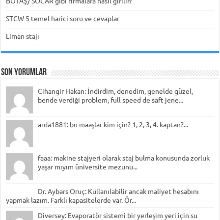
BOTAŞ/ SOCAR gibi firmalara nasıl girilir?
STCW 5 temel harici soru ve cevaplar
Liman stajı
Son Yorumlar
Cihangir Hakan: İndirdim, denedim, genelde güzel,
bende verdiği problem, full speed de saft jene...
arda1881: bu maaşlar kim için? 1, 2, 3, 4. kaptan?...
faaa: makine stajyeri olarak staj bulma konusunda zorluk
yaşar mıyım üniversite mezunu...
Dr. Aybars Oruç: Kullanılabilir ancak maliyet hesabını
yapmak lazım. Farklı kapasitelerde var. Ör...
Diversey: Evaporatör sistemi bir yerleşim yeri için su