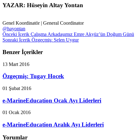
YAZAR: Hüseyin Altay Yontan
Genel Koordinatör | General Coordinator
@hayontan
Önceki İçerik
Çalışma Arkadaşımız Emre Akyüz’ün Doğum Günü
Sonraki İçerik
Özgeçmiş: Selen Uygur
Benzer İçerikler
13 Mart 2016
Özgeçmiş: Tugay Hocek
01 Şubat 2016
e-MarineEducation Ocak Ayı Liderleri
01 Ocak 2016
e-MarineEducation Aralık Ayı Liderleri
Yorumlar