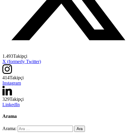
1.493
Takipçi
X (formerly Twitter)
414
Takipçi
Instagram
329
Takipçi
LinkedIn
Arama
Arama: