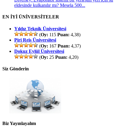
eldesinde kulkanılır mı? Mesela 500...
EN İYİ ÜNİVERSİTELER
Yıldız Teknik Üniversitesi
(
Oy:
115
Puan:
4,38)
Piri Reis Üniversitesi
(
Oy:
167
Puan:
4,37)
Dokuz Eylül Üniversitesi
(
Oy:
25
Puan:
4,20)
Siz Gönderin
Biz Yayınlayalım