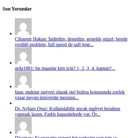
Son Yorumlar
Cihangir Hakan: İndirdim, denedim, genelde güzel, bende
verdiği problem, full speed de saft jene...
arda1881: bu maaşlar kim için? 1, 2, 3, 4. kaptan?...
faaa: makine stajyeri olarak staj bulma konusunda zorluk
yaşar mıyım üniversite mezunu...
Dr. Aybars Oruç: Kullanılabilir ancak maliyet hesabını
yapmak lazım. Farklı kapasitelerde var. Ör...
Diversey: Evaporatör sistemi bir yerleşim yeri için su