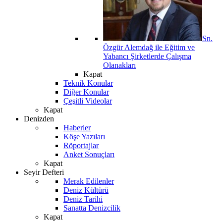
Sn.
Özgür Alemdağ ile Eğitim ve
Yabancı Şirketlerde Çalışma
Olanakları
Kapat
Teknik Konular
Diğer Konular
Çeşitli Videolar
Kapat
Denizden
Haberler
Köşe Yazıları
Röportajlar
Anket Sonuçları
Kapat
Seyir Defteri
Merak Edilenler
Deniz Kültürü
Deniz Tarihi
Sanatta Denizcilik
Kapat