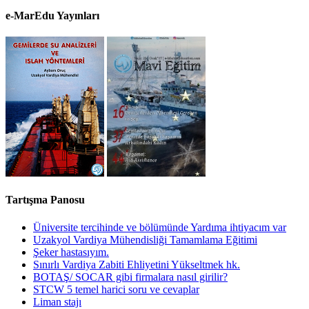
e-MarEdu Yayınları
Tartışma Panosu
Üniversite tercihinde ve bölümünde Yardıma ihtiyacım var
Uzakyol Vardiya Mühendisliği Tamamlama Eğitimi
Şeker hastasıyım.
Sınırlı Vardiya Zabiti Ehliyetini Yükseltmek hk.
BOTAŞ/ SOCAR gibi firmalara nasıl girilir?
STCW 5 temel harici soru ve cevaplar
Liman stajı