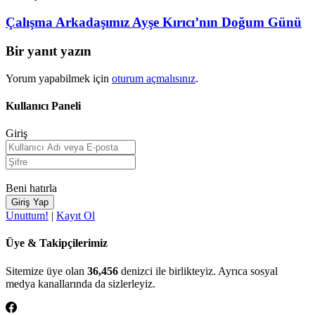
Çalışma Arkadaşımız Ayşe Kırıcı’nın Doğum Günü
Bir yanıt yazın
Yorum yapabilmek için
oturum açmalısınız
.
Kullanıcı Paneli
Giriş
Beni hatırla
Unuttum!
|
Kayıt Ol
Üye & Takipçilerimiz
Sitemize üye olan
36,456
denizci ile birlikteyiz. Ayrıca sosyal
medya kanallarında da sizlerleyiz.