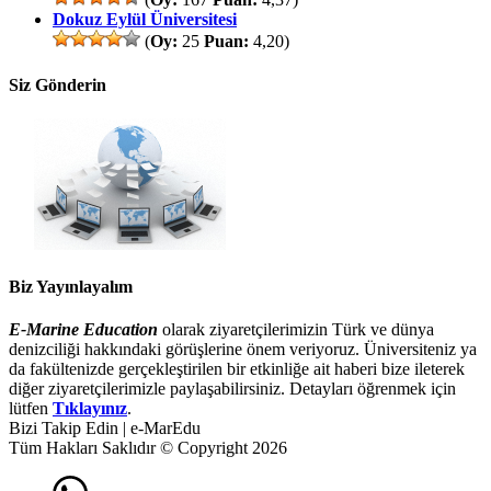
Dokuz Eylül Üniversitesi
(
Oy:
25
Puan:
4,20)
Siz Gönderin
Biz Yayınlayalım
E-Marine Education
olarak ziyaretçilerimizin Türk ve dünya
denizciliği hakkındaki görüşlerine önem veriyoruz. Üniversiteniz ya
da fakültenizde gerçekleştirilen bir etkinliğe ait haberi bize ileterek
diğer ziyaretçilerimizle paylaşabilirsiniz. Detayları öğrenmek için
lütfen
Tıklayınız
.
Bizi Takip Edin | e-MarEdu
Tüm Hakları Saklıdır © Copyright 2026