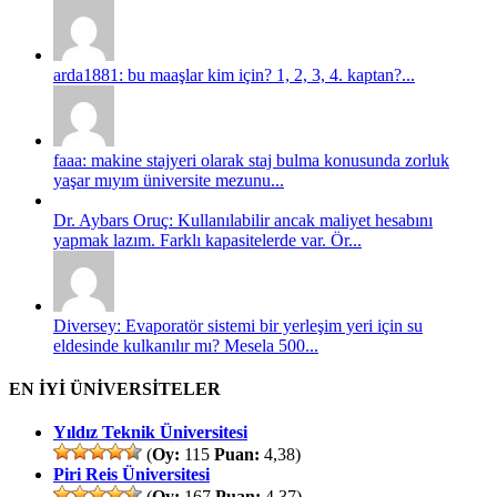
arda1881: bu maaşlar kim için? 1, 2, 3, 4. kaptan?...
faaa: makine stajyeri olarak staj bulma konusunda zorluk
yaşar mıyım üniversite mezunu...
Dr. Aybars Oruç: Kullanılabilir ancak maliyet hesabını
yapmak lazım. Farklı kapasitelerde var. Ör...
Diversey: Evaporatör sistemi bir yerleşim yeri için su
eldesinde kulkanılır mı? Mesela 500...
EN İYİ ÜNİVERSİTELER
Yıldız Teknik Üniversitesi
(
Oy:
115
Puan:
4,38)
Piri Reis Üniversitesi
(
Oy:
167
Puan:
4,37)