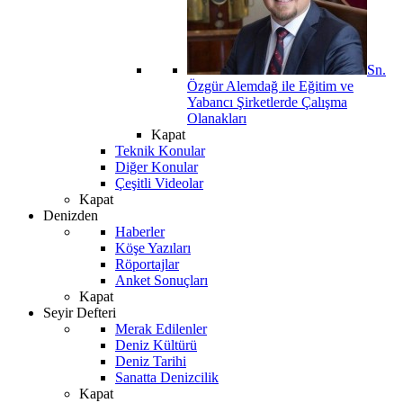
Sn.
Özgür Alemdağ ile Eğitim ve
Yabancı Şirketlerde Çalışma
Olanakları
Kapat
Teknik Konular
Diğer Konular
Çeşitli Videolar
Kapat
Denizden
Haberler
Köşe Yazıları
Röportajlar
Anket Sonuçları
Kapat
Seyir Defteri
Merak Edilenler
Deniz Kültürü
Deniz Tarihi
Sanatta Denizcilik
Kapat