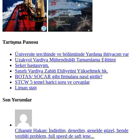
Tartışma Panosu
Üniversite tercihinde ve bölümünde Yardıma ihtiyacım var
Uzakyol Vardiya Mühendisliği Tamamlama Eğitimi
Şeker hastasıyım.
Sınırlı Vardiya Zabiti Ehliyetini Yükseltmek hk.
BOTAŞ/ SOCAR gibi firmalara nasıl girilir?
STCW 5 temel harici soru ve cevaplar
Liman stajı
Son Yorumlar
Cihangir Hakan: İndirdim, denedim, genelde güzel, bende
verdiği problem, full speed de saft jene...