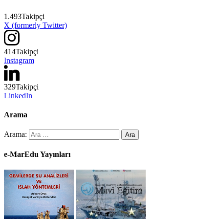
1.493
Takipçi
X (formerly Twitter)
414
Takipçi
Instagram
329
Takipçi
LinkedIn
Arama
Arama:
e-MarEdu Yayınları