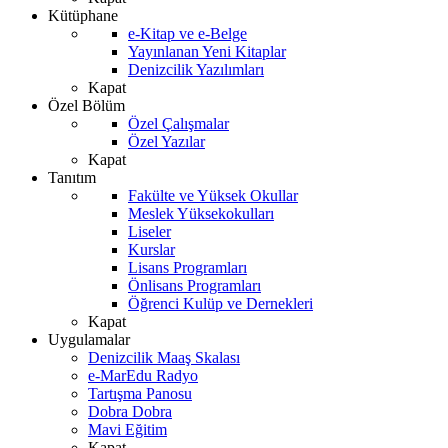
Kütüphane
e-Kitap ve e-Belge
Yayınlanan Yeni Kitaplar
Denizcilik Yazılımları
Kapat
Özel Bölüm
Özel Çalışmalar
Özel Yazılar
Kapat
Tanıtım
Fakülte ve Yüksek Okullar
Meslek Yüksekokulları
Liseler
Kurslar
Lisans Programları
Önlisans Programları
Öğrenci Kulüp ve Dernekleri
Kapat
Uygulamalar
Denizcilik Maaş Skalası
e-MarEdu Radyo
Tartışma Panosu
Dobra Dobra
Mavi Eğitim
Kapat