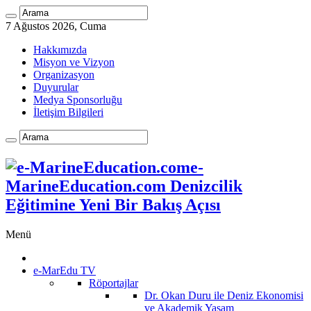
7 Ağustos 2026, Cuma
Hakkımızda
Misyon ve Vizyon
Organizasyon
Duyurular
Medya Sponsorluğu
İletişim Bilgileri
e-
MarineEducation.com Denizcilik
Eğitimine Yeni Bir Bakış Açısı
Menü
e-MarEdu TV
Röportajlar
Dr. Okan Duru ile Deniz Ekonomisi
ve Akademik Yaşam