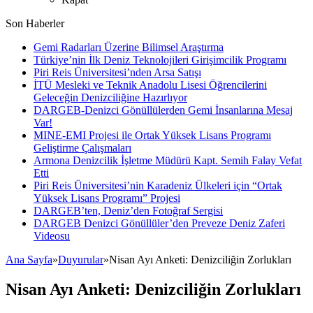
Son Haberler
Gemi Radarları Üzerine Bilimsel Araştırma
Türkiye’nin İlk Deniz Teknolojileri Girişimcilik Programı
Piri Reis Üniversitesi’nden Arsa Satışı
İTÜ Mesleki ve Teknik Anadolu Lisesi Öğrencilerini
Geleceğin Denizciliğine Hazırlıyor
DARGEB-Denizci Gönüllülerden Gemi İnsanlarına Mesaj
Var!
MINE-EMI Projesi ile Ortak Yüksek Lisans Programı
Geliştirme Çalışmaları
Armona Denizcilik İşletme Müdürü Kapt. Semih Falay Vefat
Etti
Piri Reis Üniversitesi’nin Karadeniz Ülkeleri için “Ortak
Yüksek Lisans Programı” Projesi
DARGEB’ten, Deniz’den Fotoğraf Sergisi
DARGEB Denizci Gönüllüler’den Preveze Deniz Zaferi
Videosu
Ana Sayfa
»
Duyurular
»
Nisan Ayı Anketi: Denizciliğin Zorlukları
Nisan Ayı Anketi: Denizciliğin Zorlukları