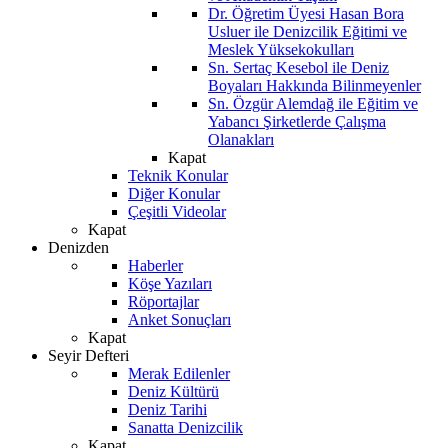
Dr. Öğretim Üyesi Hasan Bora
Usluer ile Denizcilik Eğitimi ve
Meslek Yüksekokulları
Sn. Sertaç Kesebol ile Deniz
Boyaları Hakkında Bilinmeyenler
Sn. Özgür Alemdağ ile Eğitim ve
Yabancı Şirketlerde Çalışma
Olanakları
Kapat
Teknik Konular
Diğer Konular
Çeşitli Videolar
Kapat
Denizden
Haberler
Köşe Yazıları
Röportajlar
Anket Sonuçları
Kapat
Seyir Defteri
Merak Edilenler
Deniz Kültürü
Deniz Tarihi
Sanatta Denizcilik
Kapat