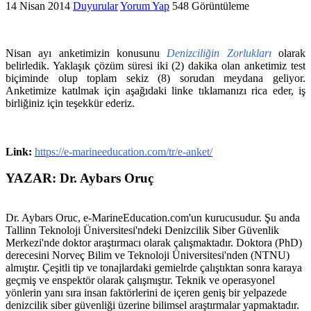
14 Nisan 2014
Duyurular
Yorum Yap
548 Görüntüleme
Nisan ayı anketimizin konusunu
Denizciliğin Zorlukları
olarak
belirledik. Yaklaşık çözüm süresi iki (2) dakika olan anketimiz test
biçiminde olup toplam sekiz (8) sorudan meydana geliyor.
Anketimize katılmak için aşağıdaki linke tıklamanızı rica eder, iş
birliğiniz için teşekkür ederiz.
Link:
https://e-marineeducation.com/tr/e-anket/
YAZAR: Dr. Aybars Oruç
Dr. Aybars Oruc, e-MarineEducation.com'un kurucusudur. Şu anda
Tallinn Teknoloji Üniversitesi'ndeki Denizcilik Siber Güvenlik
Merkezi'nde doktor araştırmacı olarak çalışmaktadır. Doktora (PhD)
derecesini Norveç Bilim ve Teknoloji Üniversitesi'nden (NTNU)
almıştır. Çeşitli tip ve tonajlardaki gemielrde çalıştıktan sonra karaya
geçmiş ve enspektör olarak çalışmıştır. Teknik ve operasyonel
yönlerin yanı sıra insan faktörlerini de içeren geniş bir yelpazede
denizcilik siber güvenliği üzerine bilimsel araştırmalar yapmaktadır.