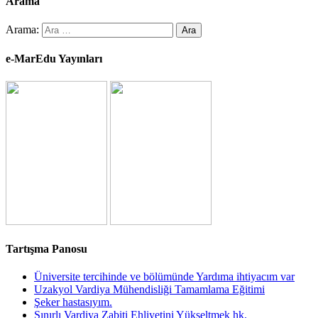
Arama
Arama:
e-MarEdu Yayınları
Tartışma Panosu
Üniversite tercihinde ve bölümünde Yardıma ihtiyacım var
Uzakyol Vardiya Mühendisliği Tamamlama Eğitimi
Şeker hastasıyım.
Sınırlı Vardiya Zabiti Ehliyetini Yükseltmek hk.