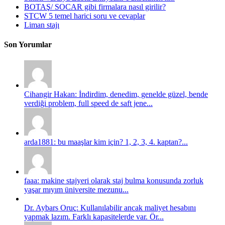
BOTAŞ/ SOCAR gibi firmalara nasıl girilir?
STCW 5 temel harici soru ve cevaplar
Liman stajı
Son Yorumlar
Cihangir Hakan: İndirdim, denedim, genelde güzel, bende
verdiği problem, full speed de saft jene...
arda1881: bu maaşlar kim için? 1, 2, 3, 4. kaptan?...
faaa: makine stajyeri olarak staj bulma konusunda zorluk
yaşar mıyım üniversite mezunu...
Dr. Aybars Oruç: Kullanılabilir ancak maliyet hesabını
yapmak lazım. Farklı kapasitelerde var. Ör...