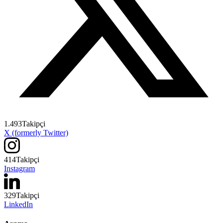
1.493
Takipçi
X (formerly Twitter)
414
Takipçi
Instagram
329
Takipçi
LinkedIn