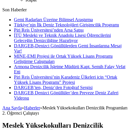
Son Haberler
Gemi Radarları Üzerine Bilimsel Araştırma
Türkiye’nin İlk Deniz Teknolojileri Girişimcilik Programı
Piri Reis Üniversitesi’nden Arsa Satışı
İTÜ Mesleki ve Teknik Anadolu Lisesi Öğrencilerini
Geleceğin Denizciliğine Hazırlıyor
DARGEB-Denizci Gönüllülerden Gemi İnsanlarına Mesaj
Var!
MINE-EMI Projesi ile Ortak Yüksek Lisans Programı
Geliştirme Çalışmaları
Armona Denizcilik İşletme Müdürü Kapt. Semih Falay Vefat
Etti
Piri Reis Üniversitesi’nin Karadeniz Ülkeleri için “Ortak
Yüksek Lisans Programı” Projesi
DARGEB’ten, Deniz’den Fotoğraf Sergisi
DARGEB Denizci Gönüllüler’den Preveze Deniz Zaferi
Videosu
Ana Sayfa
»
Haberler
»
Meslek Yüksekokulları Denizcilik Programları
2. Öğrenci Çalıştayı
Meslek Yüksekokulları Denizcilik