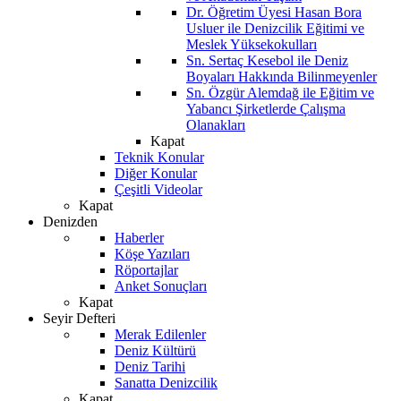
Dr. Öğretim Üyesi Hasan Bora
Usluer ile Denizcilik Eğitimi ve
Meslek Yüksekokulları
Sn. Sertaç Kesebol ile Deniz
Boyaları Hakkında Bilinmeyenler
Sn. Özgür Alemdağ ile Eğitim ve
Yabancı Şirketlerde Çalışma
Olanakları
Kapat
Teknik Konular
Diğer Konular
Çeşitli Videolar
Kapat
Denizden
Haberler
Köşe Yazıları
Röportajlar
Anket Sonuçları
Kapat
Seyir Defteri
Merak Edilenler
Deniz Kültürü
Deniz Tarihi
Sanatta Denizcilik
Kapat