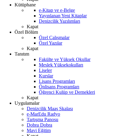
Kütüphane
e-Kitap ve e-Belge
Yayınlanan Yeni Kitaplar
Denizcilik Yazılımları
Kapat
Özel Bölüm
Özel Çalışmalar
Özel Yazılar
Kapat
Tanıtım
Fakülte ve Yüksek Okullar
Meslek Yüksekokulları
Liseler
Kurslar
Lisans Programları
Önlisans Programları
Öğrenci Kulüp ve Dernekleri
Kapat
Uygulamalar
Denizcilik Maaş Skalası
e-MarEdu Radyo
Tartışma Panosu
Dobra Dobra
Mavi Eğitim
Kapat