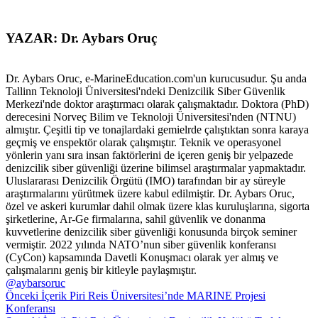
YAZAR: Dr. Aybars Oruç
Dr. Aybars Oruc, e-MarineEducation.com'un kurucusudur. Şu anda
Tallinn Teknoloji Üniversitesi'ndeki Denizcilik Siber Güvenlik
Merkezi'nde doktor araştırmacı olarak çalışmaktadır. Doktora (PhD)
derecesini Norveç Bilim ve Teknoloji Üniversitesi'nden (NTNU)
almıştır. Çeşitli tip ve tonajlardaki gemielrde çalıştıktan sonra karaya
geçmiş ve enspektör olarak çalışmıştır. Teknik ve operasyonel
yönlerin yanı sıra insan faktörlerini de içeren geniş bir yelpazede
denizcilik siber güvenliği üzerine bilimsel araştırmalar yapmaktadır.
Uluslararası Denizcilik Örgütü (IMO) tarafından bir ay süreyle
araştırmalarını yürütmek üzere kabul edilmiştir. Dr. Aybars Oruc,
özel ve askeri kurumlar dahil olmak üzere klas kuruluşlarına, sigorta
şirketlerine, Ar-Ge firmalarına, sahil güvenlik ve donanma
kuvvetlerine denizcilik siber güvenliği konusunda birçok seminer
vermiştir. 2022 yılında NATO’nun siber güvenlik konferansı
(CyCon) kapsamında Davetli Konuşmacı olarak yer almış ve
çalışmalarını geniş bir kitleyle paylaşmıştır.
@aybarsoruc
Önceki İçerik
Piri Reis Üniversitesi’nde MARINE Projesi
Konferansı