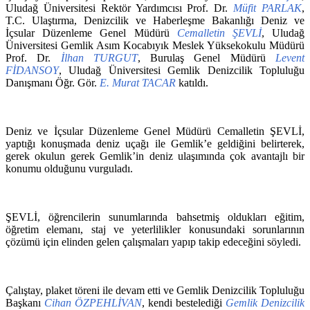
Uludağ Üniversitesi Rektör Yardımcısı Prof. Dr.
Müfit PARLAK
,
T.C. Ulaştırma, Denizcilik ve Haberleşme Bakanlığı Deniz ve
İçsular Düzenleme Genel Müdürü
Cemalletin ŞEVLİ
, Uludağ
Üniversitesi Gemlik Asım Kocabıyık Meslek Yüksekokulu Müdürü
Prof. Dr.
İlhan TURGUT
, Burulaş Genel Müdürü
Levent
FİDANSOY
, Uludağ Üniversitesi Gemlik Denizcilik Topluluğu
Danışmanı Öğr. Gör.
E. Murat TACAR
katıldı.
Deniz ve İçsular Düzenleme Genel Müdürü Cemalletin ŞEVLİ,
yaptığı konuşmada deniz uçağı ile Gemlik’e geldiğini belirterek,
gerek okulun gerek Gemlik’in deniz ulaşımında çok avantajlı bir
konumu olduğunu vurguladı.
ŞEVLİ, öğrencilerin sunumlarında bahsetmiş oldukları eğitim,
öğretim elemanı, staj ve yeterlilikler konusundaki sorunlarının
çözümü için elinden gelen çalışmaları yapıp takip edeceğini söyledi.
Çalıştay, plaket töreni ile devam etti ve Gemlik Denizcilik Topluluğu
Başkanı
Cihan ÖZPEHLİVAN
, kendi bestelediği
Gemlik Denizcilik