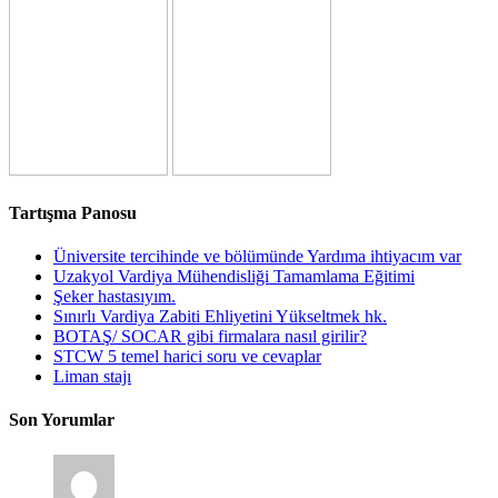
Tartışma Panosu
Üniversite tercihinde ve bölümünde Yardıma ihtiyacım var
Uzakyol Vardiya Mühendisliği Tamamlama Eğitimi
Şeker hastasıyım.
Sınırlı Vardiya Zabiti Ehliyetini Yükseltmek hk.
BOTAŞ/ SOCAR gibi firmalara nasıl girilir?
STCW 5 temel harici soru ve cevaplar
Liman stajı
Son Yorumlar