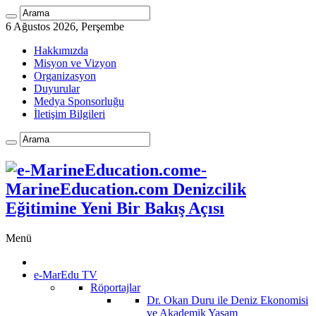
6 Ağustos 2026, Perşembe
Hakkımızda
Misyon ve Vizyon
Organizasyon
Duyurular
Medya Sponsorluğu
İletişim Bilgileri
e-
MarineEducation.com Denizcilik
Eğitimine Yeni Bir Bakış Açısı
Menü
e-MarEdu TV
Röportajlar
Dr. Okan Duru ile Deniz Ekonomisi
ve Akademik Yaşam