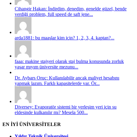
Cihangir Hakan: İndirdim, denedim, genelde güzel, bende
verdiği problem, full speed de saft jene...
arda1881: bu maaşlar kim için? 1, 2, 3, 4. kaptan?...
faaa: makine stajyeri olarak staj bulma konusunda zorluk
yaşar mıyım üniversite mezunu...
Dr. Aybars Oruç: Kullanılabilir ancak maliyet hesabını
yapmak lazım. Farklı kapasitelerde var. Ör...
Diversey: Evaporatör sistemi bir yerleşim yeri için su
eldesinde kulkanılır mı? Mesela 500...
EN İYİ ÜNİVERSİTELER
Yıldız Teknik Üniversitesi