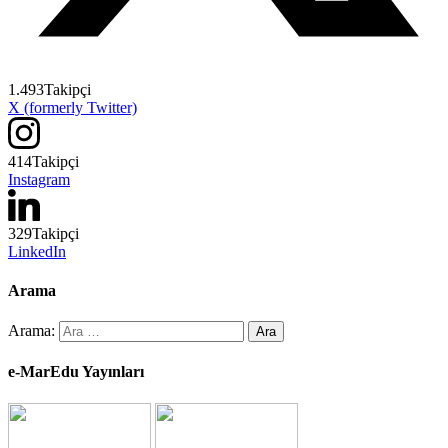
1.493
Takipçi
X (formerly Twitter)
414
Takipçi
Instagram
329
Takipçi
LinkedIn
Arama
Arama:
e-MarEdu Yayınları