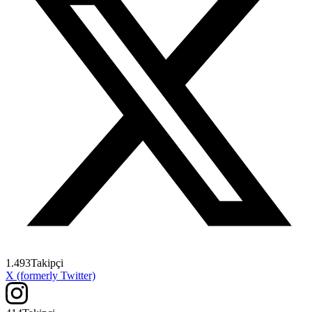
1.493
Takipçi
X (formerly Twitter)