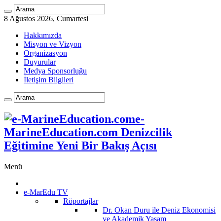
8 Ağustos 2026, Cumartesi
Hakkımızda
Misyon ve Vizyon
Organizasyon
Duyurular
Medya Sponsorluğu
İletişim Bilgileri
e-
MarineEducation.com Denizcilik
Eğitimine Yeni Bir Bakış Açısı
Menü
e-MarEdu TV
Röportajlar
Dr. Okan Duru ile Deniz Ekonomisi
ve Akademik Yaşam