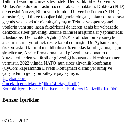
Tallinn Teknoloji Üniversitesi'ndeki Denizcilik Siber Güvenlik
Merkezi'nde doktor araştırmacı olarak çalışmaktadır. Doktora (PhD)
derecesini Norveç Bilim ve Teknoloji Üniversitesi'nden (NTNU)
almıştır. Çeşitli tip ve tonajlardaki gemielrde çalıştıktan sonra karaya
geçmiş ve enspektör olarak çalışmıştır. Teknik ve operasyonel
yönlerin yanı sıra insan faktörlerini de içeren geniş bir yelpazede
denizcilik siber güvenliği üzerine bilimsel araştırmalar yapmaktadır.
Uluslararası Denizcilik Örgütü (IMO) tarafından bir ay süreyle
araştırmalarını yürütmek üzere kabul edilmiştir. Dr. Aybars Oruc,
özel ve askeri kurumlar dahil olmak üzere klas kuruluşlarına, sigorta
şirketlerine, Ar-Ge firmalarına, sahil güvenlik ve donanma
kuvvetlerine denizcilik siber güvenliği konusunda birçok seminer
vermiştir. 2022 yılında NATO’nun siber güvenlik konferansı
(CyCon) kapsamında Davetli Konuşmacı olarak yer almış ve
çalışmalarını geniş bir kitleyle paylaşmıştır.
@aybarsoruc
Önceki İçerik
Mavi Eğitim 14. Sayı (İndir)
Sonraki İçerik
Kocaeli Üniversitesi Barbaros Denizcilik Kulübü
Benzer İçerikler
07 Ocak 2017