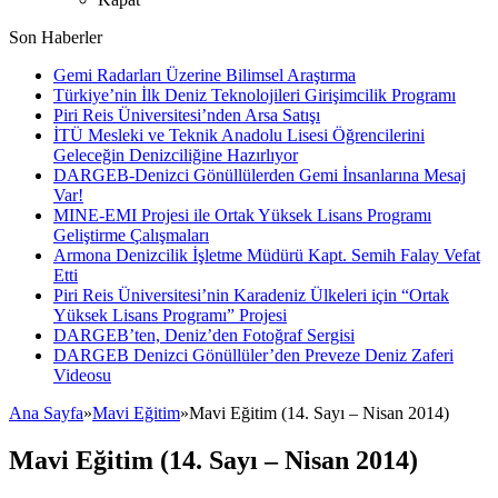
Son Haberler
Gemi Radarları Üzerine Bilimsel Araştırma
Türkiye’nin İlk Deniz Teknolojileri Girişimcilik Programı
Piri Reis Üniversitesi’nden Arsa Satışı
İTÜ Mesleki ve Teknik Anadolu Lisesi Öğrencilerini
Geleceğin Denizciliğine Hazırlıyor
DARGEB-Denizci Gönüllülerden Gemi İnsanlarına Mesaj
Var!
MINE-EMI Projesi ile Ortak Yüksek Lisans Programı
Geliştirme Çalışmaları
Armona Denizcilik İşletme Müdürü Kapt. Semih Falay Vefat
Etti
Piri Reis Üniversitesi’nin Karadeniz Ülkeleri için “Ortak
Yüksek Lisans Programı” Projesi
DARGEB’ten, Deniz’den Fotoğraf Sergisi
DARGEB Denizci Gönüllüler’den Preveze Deniz Zaferi
Videosu
Ana Sayfa
»
Mavi Eğitim
»
Mavi Eğitim (14. Sayı – Nisan 2014)
Mavi Eğitim (14. Sayı – Nisan 2014)