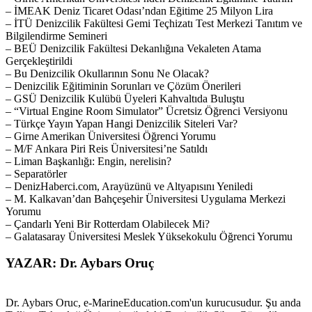
– İMEAK Deniz Ticaret Odası’ndan Eğitime 25 Milyon Lira
– İTÜ Denizcilik Fakültesi Gemi Teçhizatı Test Merkezi Tanıtım ve
Bilgilendirme Semineri
– BEÜ Denizcilik Fakültesi Dekanlığına Vekaleten Atama
Gerçekleştirildi
– Bu Denizcilik Okullarının Sonu Ne Olacak?
– Denizcilik Eğitiminin Sorunları ve Çözüm Önerileri
– GSÜ Denizcilik Kulübü Üyeleri Kahvaltıda Buluştu
– “Virtual Engine Room Simulator” Ücretsiz Öğrenci Versiyonu
– Türkçe Yayın Yapan Hangi Denizcilik Siteleri Var?
– Girne Amerikan Üniversitesi Öğrenci Yorumu
– M/F Ankara Piri Reis Üniversitesi’ne Satıldı
– Liman Başkanlığı: Engin, nerelisin?
– Separatörler
– DenizHaberci.com, Arayüzünü ve Altyapısını Yeniledi
– M. Kalkavan’dan Bahçeşehir Üniversitesi Uygulama Merkezi
Yorumu
– Çandarlı Yeni Bir Rotterdam Olabilecek Mi?
– Galatasaray Üniversitesi Meslek Yüksekokulu Öğrenci Yorumu
YAZAR: Dr. Aybars Oruç
Dr. Aybars Oruc, e-MarineEducation.com'un kurucusudur. Şu anda