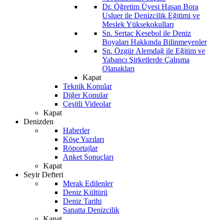
Dr. Öğretim Üyesi Hasan Bora
Usluer ile Denizcilik Eğitimi ve
Meslek Yüksekokulları
Sn. Sertaç Kesebol ile Deniz
Boyaları Hakkında Bilinmeyenler
Sn. Özgür Alemdağ ile Eğitim ve
Yabancı Şirketlerde Çalışma
Olanakları
Kapat
Teknik Konular
Diğer Konular
Çeşitli Videolar
Kapat
Denizden
Haberler
Köşe Yazıları
Röportajlar
Anket Sonuçları
Kapat
Seyir Defteri
Merak Edilenler
Deniz Kültürü
Deniz Tarihi
Sanatta Denizcilik
Kapat