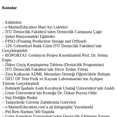
Konular
– Editörden
– e-MarineEducation Mart Ayı Liderleri
– İTÜ Denizcilik Fakültesi’nden Denizcilik Camiasına Çağrı
– Şirket Bünyesindeki Eğitimler
– FPSO (Floating Production Storage and Offload)
– 129. Geleneksel Balık Günü İTÜ Denizcilik Fakültesi’nde
Gerçekleştirildi
– RÖPORTAJ: Gemisyon Projesi Koordinatörü Prof. Dr. Selma
Ergin
– Dikey Geçiş Karşılaştırma Tablosu (Denizcilik Programları)
– İTÜ Denizcilik Fakültesi’nde Devir Teslim Töreni
– Ziya Kalkavan ADML Mezunları Derneği Öğrencilerle Buluştu
– DEÜ DF Yeni Fizik ve Kaynak Laboratuarları’nın Açılışını
Törenle Gerçekleştirdi
– Rahmetli İşadamı Asım Kocabıyık Uludağ Üniversitesi’nde Anıldı
– Girne Üniversitesi’nin Konuğu Dr. Özkan Poyraz Oldu
– Staj Dediğin Budur
– Tankerlerde Güverte Zabitlerinin Görevleri
– e-MarineEducation.com’a ait Infographic YayınlandıI
– Piri Reis Haritası 500 Yaşında
– Girne Amerikan Üniversitesi’nden Denizcilik Eğitimine Yatırım