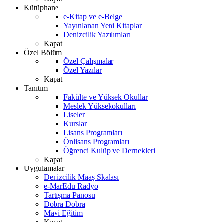
Kütüphane
e-Kitap ve e-Belge
Yayınlanan Yeni Kitaplar
Denizcilik Yazılımları
Kapat
Özel Bölüm
Özel Çalışmalar
Özel Yazılar
Kapat
Tanıtım
Fakülte ve Yüksek Okullar
Meslek Yüksekokulları
Liseler
Kurslar
Lisans Programları
Önlisans Programları
Öğrenci Kulüp ve Dernekleri
Kapat
Uygulamalar
Denizcilik Maaş Skalası
e-MarEdu Radyo
Tartışma Panosu
Dobra Dobra
Mavi Eğitim
Kapat