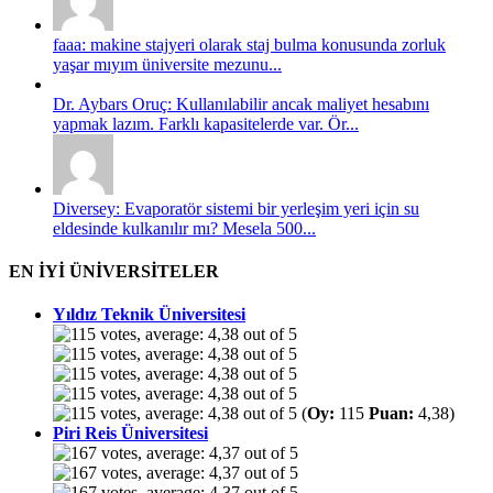
faaa: makine stajyeri olarak staj bulma konusunda zorluk
yaşar mıyım üniversite mezunu...
Dr. Aybars Oruç: Kullanılabilir ancak maliyet hesabını
yapmak lazım. Farklı kapasitelerde var. Ör...
Diversey: Evaporatör sistemi bir yerleşim yeri için su
eldesinde kulkanılır mı? Mesela 500...
EN İYİ ÜNİVERSİTELER
Yıldız Teknik Üniversitesi
(
Oy:
115
Puan:
4,38)
Piri Reis Üniversitesi