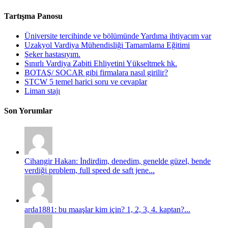
Tartışma Panosu
Üniversite tercihinde ve bölümünde Yardıma ihtiyacım var
Uzakyol Vardiya Mühendisliği Tamamlama Eğitimi
Şeker hastasıyım.
Sınırlı Vardiya Zabiti Ehliyetini Yükseltmek hk.
BOTAŞ/ SOCAR gibi firmalara nasıl girilir?
STCW 5 temel harici soru ve cevaplar
Liman stajı
Son Yorumlar
Cihangir Hakan: İndirdim, denedim, genelde güzel, bende
verdiği problem, full speed de saft jene...
arda1881: bu maaşlar kim için? 1, 2, 3, 4. kaptan?...