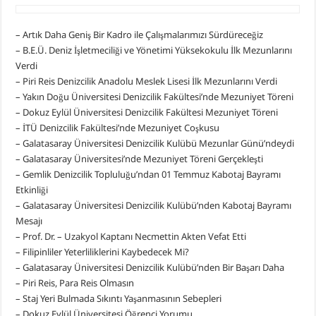
– Artık Daha Geniş Bir Kadro ile Çalışmalarımızı Sürdüreceğiz
– B.E.Ü. Deniz İşletmeciliği ve Yönetimi Yüksekokulu İlk Mezunlarını
Verdi
– Piri Reis Denizcilik Anadolu Meslek Lisesi İlk Mezunlarını Verdi
– Yakın Doğu Üniversitesi Denizcilik Fakültesi’nde Mezuniyet Töreni
– Dokuz Eylül Üniversitesi Denizcilik Fakültesi Mezuniyet Töreni
– İTÜ Denizcilik Fakültesi’nde Mezuniyet Coşkusu
– Galatasaray Üniversitesi Denizcilik Kulübü Mezunlar Günü’ndeydi
– Galatasaray Üniversitesi’nde Mezuniyet Töreni Gerçekleşti
– Gemlik Denizcilik Topluluğu’ndan 01 Temmuz Kabotaj Bayramı
Etkinliği
– Galatasaray Üniversitesi Denizcilik Kulübü’nden Kabotaj Bayramı
Mesajı
– Prof. Dr. – Uzakyol Kaptanı Necmettin Akten Vefat Etti
– Filipinliler Yeterliliklerini Kaybedecek Mi?
– Galatasaray Üniversitesi Denizcilik Kulübü’nden Bir Başarı Daha
– Piri Reis, Para Reis Olmasın
– Staj Yeri Bulmada Sıkıntı Yaşanmasının Sebepleri
– Dokuz Eylül Üniversitesi Öğrenci Yorumu