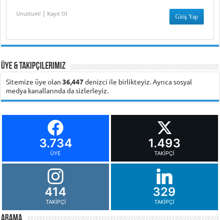
|
Unuttum!
Kayıt Ol
Üye & Takipçilerimiz
Sitemize üye olan
36,447
denizci ile birlikteyiz. Ayrıca sosyal
medya kanallarında da sizlerleyiz.
3.734
1.493
ÜYE
TAKIPÇI
414
329
TAKIPÇI
TAKIPÇI
Arama