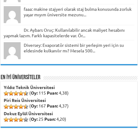
faaa: makine stajyeri olarak staj bulma konusunda zorluk
yaşar mıyım üniversite mezunu...
Dr. Aybars Oruç: Kullanılabilir ancak maliyet hesabını
yapmak lazım. Farklı kapasitelerde var. Ör...
Diversey: Evaporatör sistemi bir yerleşim yeri için su
eldesinde kulkanılır mı? Mesela 500...
EN İYİ ÜNİVERSİTELER
Yıldız Teknik Üniversitesi
(
Oy:
115
Puan:
4,38)
Piri Reis Üniversitesi
(
Oy:
167
Puan:
4,37)
Dokuz Eylül Üniversitesi
(
Oy:
25
Puan:
4,20)