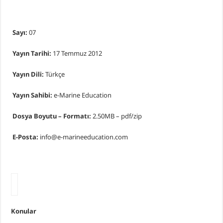
Sayı:
07
Yayın Tarihi:
17 Temmuz 2012
Yayın Dili:
Türkçe
Yayın Sahibi:
e-Marine Education
Dosya Boyutu – Formatı:
2.50MB – pdf/zip
E-Posta:
info@e-marineeducation.com
Konular