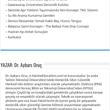
– Galatasaray Üniversitesi Denizcilik Kulübü
– Denizde Ağır Yüklerin Taşınmasında Yeni Konsept: TML Sistemi
– Su Altı Arama Kurtarma Gemileri
– Denizci Ressamlar: İsmail Hakkı Bey, Hüsnü Tengüz
– Balastsız Gemi Konsepti – The Ballast-Free Ship Concept
– Haziran Ayı Anket Sonuçları
– Karikatür
YAZAR: Dr. Aybars Oruç
Dr. Aybars Oruc, e-MarineEducation.com'un kurucusudur. Şu anda
Tallinn Teknoloji Üniversitesi'ndeki Denizcilik Siber Güvenlik
Merkezi'nde doktor araştırmacı olarak çalışmaktadır. Doktora (PhD)
derecesini Norveç Bilim ve Teknoloji Üniversitesi'nden (NTNU)
almıştır. Çeşitli tip ve tonajlardaki gemielrde çalıştıktan sonra karaya
geçmiş ve enspektör olarak çalışmıştır. Teknik ve operasyonel
yönlerin yanı sıra insan faktörlerini de içeren geniş bir yelpazede
denizcilik siber güvenliği üzerine bilimsel araştırmalar yapmaktadır.
Uluslararası Denizcilik Örgütü (IMO) tarafından bir ay süreyle