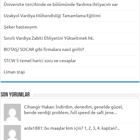
Üniversite tercihinde ve bölümünde Yardıma ihtiyacım var
Uzakyol Vardiya Mühendisliği Tamamlama Eğitimi
Şeker hastasıyım.
Sınırlı Vardiya Zabiti Ehliyetini Yükseltmek hk.
BOTAŞ/ SOCAR gibi firmalara nasıl girilir?
STCW 5 temel harici soru ve cevaplar
Liman stajı
Son Yorumlar
Cihangir Hakan: İndirdim, denedim, genelde güzel,
bende verdiği problem, full speed de saft jene...
arda1881: bu maaşlar kim için? 1, 2, 3, 4. kaptan?...