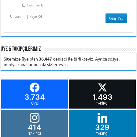
Beni hatırla
|
Unuttum!
Kayıt Ol
Üye & Takipçilerimiz
Sitemize üye olan
36,447
denizci ile birlikteyiz. Ayrıca sosyal
medya kanallarında da sizlerleyiz.
3.734
1.493
ÜYE
TAKIPÇI
414
329
TAKIPÇI
TAKIPÇI