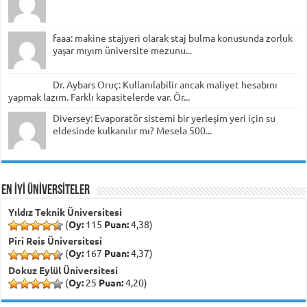
faaa: makine stajyeri olarak staj bulma konusunda zorluk
yaşar mıyım üniversite mezunu...
Dr. Aybars Oruç: Kullanılabilir ancak maliyet hesabını
yapmak lazım. Farklı kapasitelerde var. Ör...
Diversey: Evaporatör sistemi bir yerleşim yeri için su
eldesinde kulkanılır mı? Mesela 500...
EN İYİ ÜNİVERSİTELER
Yıldız Teknik Üniversitesi
(
Oy:
115
Puan:
4,38)
Piri Reis Üniversitesi
(
Oy:
167
Puan:
4,37)
Dokuz Eylül Üniversitesi
(
Oy:
25
Puan:
4,20)