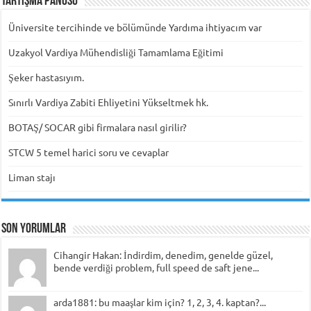
Tartışma Panosu
Üniversite tercihinde ve bölümünde Yardıma ihtiyacım var
Uzakyol Vardiya Mühendisliği Tamamlama Eğitimi
Şeker hastasıyım.
Sınırlı Vardiya Zabiti Ehliyetini Yükseltmek hk.
BOTAŞ/ SOCAR gibi firmalara nasıl girilir?
STCW 5 temel harici soru ve cevaplar
Liman stajı
Son Yorumlar
Cihangir Hakan: İndirdim, denedim, genelde güzel,
bende verdiği problem, full speed de saft jene...
arda1881: bu maaşlar kim için? 1, 2, 3, 4. kaptan?...