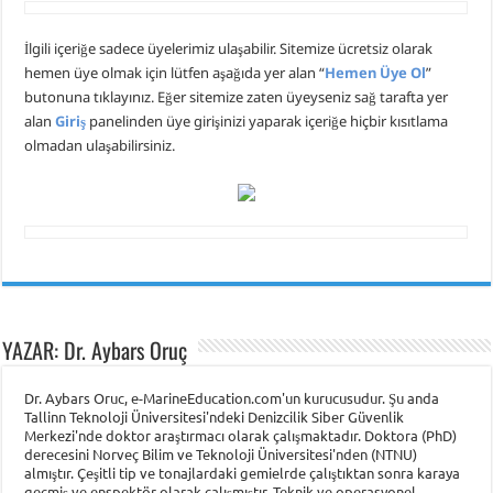
İlgili içeriğe sadece üyelerimiz ulaşabilir. Sitemize ücretsiz olarak
hemen üye olmak için lütfen aşağıda yer alan “
Hemen Üye Ol
”
butonuna tıklayınız. Eğer sitemize zaten üyeyseniz sağ tarafta yer
alan
Giriş
panelinden üye girişinizi yaparak içeriğe hiçbir kısıtlama
olmadan ulaşabilirsiniz.
YAZAR: Dr. Aybars Oruç
Dr. Aybars Oruc, e-MarineEducation.com'un kurucusudur. Şu anda
Tallinn Teknoloji Üniversitesi'ndeki Denizcilik Siber Güvenlik
Merkezi'nde doktor araştırmacı olarak çalışmaktadır. Doktora (PhD)
derecesini Norveç Bilim ve Teknoloji Üniversitesi'nden (NTNU)
almıştır. Çeşitli tip ve tonajlardaki gemielrde çalıştıktan sonra karaya
geçmiş ve enspektör olarak çalışmıştır. Teknik ve operasyonel