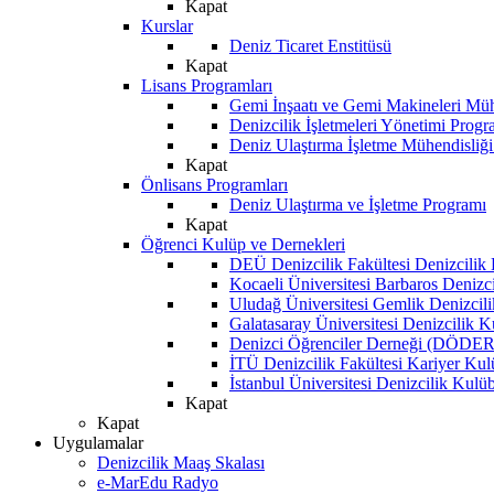
Kapat
Kurslar
Deniz Ticaret Enstitüsü
Kapat
Lisans Programları
Gemi İnşaatı ve Gemi Makineleri Müh
Denizcilik İşletmeleri Yönetimi Progr
Deniz Ulaştırma İşletme Mühendisliğ
Kapat
Önlisans Programları
Deniz Ulaştırma ve İşletme Programı
Kapat
Öğrenci Kulüp ve Dernekleri
DEÜ Denizcilik Fakültesi Denizcilik
Kocaeli Üniversitesi Barbaros Denizc
Uludağ Üniversitesi Gemlik Denizcil
Galatasaray Üniversitesi Denizcilik 
Denizci Öğrenciler Derneği (DÖDER
İTÜ Denizcilik Fakültesi Kariyer Ku
İstanbul Üniversitesi Denizcilik Kulü
Kapat
Kapat
Uygulamalar
Denizcilik Maaş Skalası
e-MarEdu Radyo