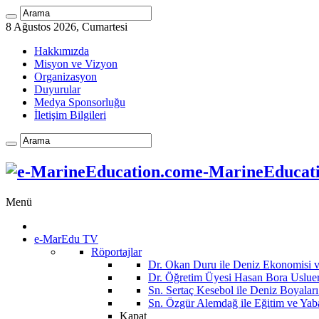
8 Ağustos 2026, Cumartesi
Hakkımızda
Misyon ve Vizyon
Organizasyon
Duyurular
Medya Sponsorluğu
İletişim Bilgileri
e-MarineEducatio
Menü
e-MarEdu TV
Röportajlar
Dr. Okan Duru ile Deniz Ekonomisi
Dr. Öğretim Üyesi Hasan Bora Usluer 
Sn. Sertaç Kesebol ile Deniz Boyalar
Sn. Özgür Alemdağ ile Eğitim ve Yaba
Kapat