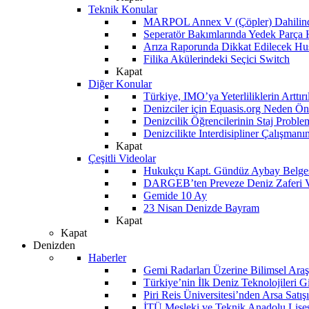
Teknik Konular
MARPOL Annex V (Çöpler) Dahilind
Seperatör Bakımlarında Yedek Parça
Arıza Raporunda Dikkat Edilecek Hu
Filika Akülerindeki Seçici Switch
Kapat
Diğer Konular
Türkiye, IMO’ya Yeterliliklerin Arttır
Denizciler için Equasis.org Neden Öne
Denizcilik Öğrencilerinin Staj Proble
Denizcilikte Interdisipliner Çalışman
Kapat
Çeşitli Videolar
Hukukçu Kapt. Gündüz Aybay Belges
DARGEB’ten Preveze Deniz Zaferi 
Gemide 10 Ay
23 Nisan Denizde Bayram
Kapat
Kapat
Denizden
Haberler
Gemi Radarları Üzerine Bilimsel Araş
Türkiye’nin İlk Deniz Teknolojileri G
Piri Reis Üniversitesi’nden Arsa Satışı
İTÜ Mesleki ve Teknik Anadolu Lisesi