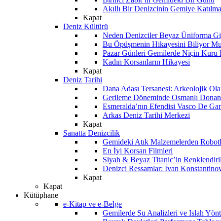
Akıllı Bir Denizcinin Gemiye Katılm
Kapat
Deniz Kültürü
Neden Denizciler Beyaz Üniforma Gi
Bu Öpüşmenin Hikayesini Biliyor M
Pazar Günleri Gemilerde Niçin Kuru 
Kadın Korsanların Hikayesi
Kapat
Deniz Tarihi
Dana Adası Tersanesi: Arkeolojik Ol
Gerileme Döneminde Osmanlı Donanma
Esmeralda’nın Efendisi Vasco De Ga
Arkas Deniz Tarihi Merkezi
Kapat
Sanatta Denizcilik
Gemideki Atık Malzemelerden Robotl
En İyi Korsan Filmleri
Siyah & Beyaz Titanic’in Renklendiri
Denizci Ressamlar: İvan Konstantino
Kapat
Kapat
Kütüphane
e-Kitap ve e-Belge
Gemilerde Su Analizleri ve Islah Yön