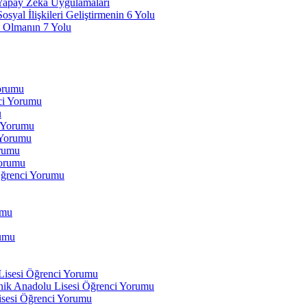
 Yapay Zeka Uygulamaları
yal İlişkileri Geliştirmenin 6 Yolu
 Olmanın 7 Yolu
Yorumu
ci Yorumu
u
i Yorumu
 Yorumu
orumu
orumu
Öğrenci Yorumu
umu
rumu
 Lisesi Öğrenci Yorumu
ik Anadolu Lisesi Öğrenci Yorumu
isesi Öğrenci Yorumu