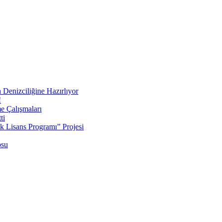
 Denizciliğine Hazırlıyor
!
e Çalışmaları
ti
ek Lisans Programı” Projesi
osu