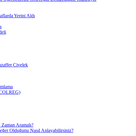
flarda Yerini Aldı
a
deli
zaffer Civelek
nımlama
 (COLREG)
e Zaman Aramalı?
Değer Olduğunu Nasıl Anlayabilirsiniz?