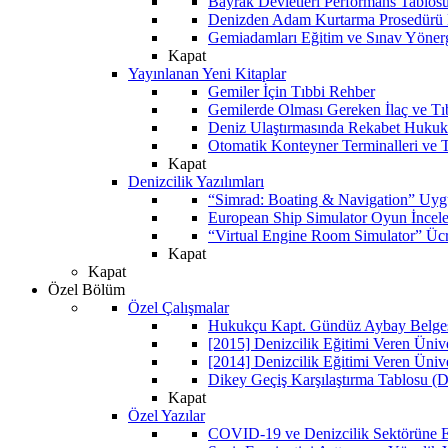
Bayrak Devletleri Performans Tablos
Denizden Adam Kurtarma Prosedürü 
Gemiadamları Eğitim ve Sınav Yöner
Kapat
Yayınlanan Yeni Kitaplar
Gemiler İçin Tıbbi Rehber
Gemilerde Olması Gereken İlaç ve Tı
Deniz Ulaştırmasında Rekabet Hukuk
Otomatik Konteyner Terminalleri ve T
Kapat
Denizcilik Yazılımları
“Simrad: Boating & Navigation” Uyg
European Ship Simulator Oyun İncel
“Virtual Engine Room Simulator” Ücr
Kapat
Kapat
Özel Bölüm
Özel Çalışmalar
Hukukçu Kapt. Gündüz Aybay Belgese
[2015] Denizcilik Eğitimi Veren Üniv
[2014] Denizcilik Eğitimi Veren Üniv
Dikey Geçiş Karşılaştırma Tablosu (D
Kapat
Özel Yazılar
COVID-19 ve Denizcilik Sektörüne Et