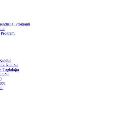
endisliği Programı
amı
i Programı
 Kulübü
ilik Kulübü
ik Topluluğu
Kulübü
)
lübü
bü