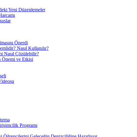
eki Yeni Düzenlemeler
 Harcamı
suslar
ılmasını Önerdi
mlidir? Nasıl Kullanılır?
mi Nasıl Çözülebilir?
ın Önemi ve Etkisi
eli
Videosu
tırma
irişimcilik Programı
 Öğrencilerini Geleceğin Denizciliğine Hazırlıyor