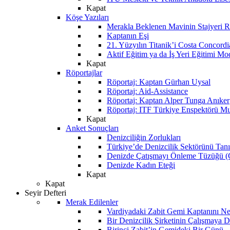
Kapat
Köşe Yazıları
Merakla Beklenen Mavinin Stajyeri Ra
Kaptanın Eşi
21. Yüzyılın Titanik’i Costa Concordi
Aktif Eğitim ya da İş Yeri Eğitimi Mo
Kapat
Röportajlar
Röportaj: Kaptan Gürhan Uysal
Röportaj: Aid-Assistance
Röportaj: Kaptan Alper Tunga Anıker
Röportaj: ITF Türkiye Enspektörü Mu
Kapat
Anket Sonuçları
Denizciliğin Zorlukları
Türkiye’de Denizcilik Sektörünü Ta
Denizde Çatışmayı Önleme Tüzüğü
Denizde Kadın Eteği
Kapat
Kapat
Seyir Defteri
Merak Edilenler
Vardiyadaki Zabit Gemi Kaptanını N
Bir Denizcilik Şirketinin Çalışmaya 
Birinci Zabit’in Gemideki Bir Günü