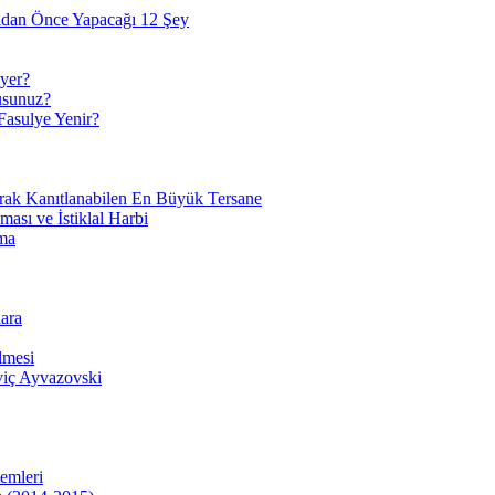
adan Önce Yapacağı 12 Şey
yer?
usunuz?
Fasulye Yenir?
arak Kanıtlanabilen En Büyük Tersane
sı ve İstiklal Harbi
ma
ara
lmesi
viç Ayvazovski
temleri