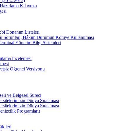
u (2014-2015)
Hazırlama Kılavuzu
gesi
bbi Donanım Listeleri
u Sorunları; Hâkim Durumun Kötüye Kullanılması
erminal Yönetim Bilgi Sistemleri
ulama İncelemesi
emesi
etsiz Öğrenci Versiyonu
li ve Belgesel Süreci
ersitelerimizin Dünya Sıralaması
ersitelerimizin Dünya Sıralaması
enizcilik Programları)
kileri