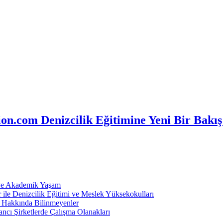
n.com Denizcilik Eğitimine Yeni Bir Bakış
 ve Akademik Yaşam
ile Denizcilik Eğitimi ve Meslek Yüksekokulları
ı Hakkında Bilinmeyenler
ncı Şirketlerde Çalışma Olanakları