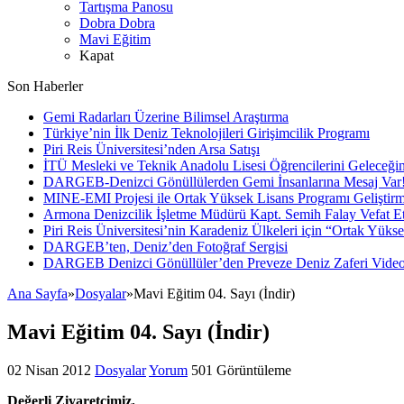
Tartışma Panosu
Dobra Dobra
Mavi Eğitim
Kapat
Son Haberler
Gemi Radarları Üzerine Bilimsel Araştırma
Türkiye’nin İlk Deniz Teknolojileri Girişimcilik Programı
Piri Reis Üniversitesi’nden Arsa Satışı
İTÜ Mesleki ve Teknik Anadolu Lisesi Öğrencilerini Geleceğin
DARGEB-Denizci Gönüllülerden Gemi İnsanlarına Mesaj Var
MINE-EMI Projesi ile Ortak Yüksek Lisans Programı Geliştirm
Armona Denizcilik İşletme Müdürü Kapt. Semih Falay Vefat Et
Piri Reis Üniversitesi’nin Karadeniz Ülkeleri için “Ortak Yüks
DARGEB’ten, Deniz’den Fotoğraf Sergisi
DARGEB Denizci Gönüllüler’den Preveze Deniz Zaferi Vide
Ana Sayfa
»
Dosyalar
»
Mavi Eğitim 04. Sayı (İndir)
Mavi Eğitim 04. Sayı (İndir)
02 Nisan 2012
Dosyalar
Yorum
501 Görüntüleme
Değerli Ziyaretçimiz,