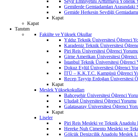
Seyir Emniyetini Arttırmaya Yönelik
Gemilerde Gemiadamları Arasındaki Sos
Gemide Herkesin Sevdiği Gemiadamı
Kapat
Kapat
Tanıtım
Fakülte ve Yüksek Okullar
Yıldız Teknik Üniversitesi Öğrenci 
Karadeniz Teknik Üniversitesi Öğren
Piri Reis Üniversitesi Öğrenci Yorum
Girne Amerikan Üniversitesi Öğrenc
İstanbul Teknik Üniversitesi Öğrenci
Dokuz Eylül Üniversitesi Öğrenci Y
İTÜ – K.K.T.C. Kampüsü Öğrenci Y
Recep Tayyip Erdoğan Üniversitesi 
Kapat
Meslek Yüksekokulları
Bahçeşehir Üniversitesi Öğrenci Yor
Uludağ Üniversitesi Öğrenci Yorumu
Galatasaray Üniversitesi Öğrenci Yo
Kapat
Liseler
Piri Reis Mesleki ve Teknik Anadolu
Hereke Nuh Çimento Mesleki ve Tekn
Gölcük Denizcilik Anadolu Meslek L