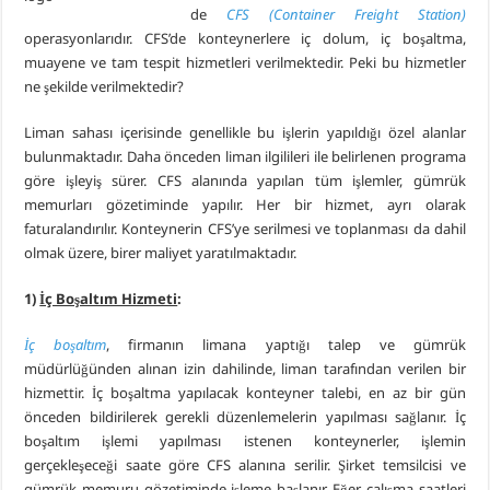
de
CFS (Container Freight Station)
operasyonlarıdır. CFS’de konteynerlere iç dolum, iç boşaltma,
muayene ve tam tespit hizmetleri verilmektedir. Peki bu hizmetler
ne şekilde verilmektedir?
Liman sahası içerisinde genellikle bu işlerin yapıldığı özel alanlar
bulunmaktadır. Daha önceden liman ilgilileri ile belirlenen programa
göre işleyiş sürer. CFS alanında yapılan tüm işlemler, gümrük
memurları gözetiminde yapılır. Her bir hizmet, ayrı olarak
faturalandırılır. Konteynerin CFS’ye serilmesi ve toplanması da dahil
olmak üzere, birer maliyet yaratılmaktadır.
1)
İç Boşaltım Hizmeti
:
İç boşaltım
, firmanın limana yaptığı talep ve gümrük
müdürlüğünden alınan izin dahilinde, liman tarafından verilen bir
hizmettir. İç boşaltma yapılacak konteyner talebi, en az bir gün
önceden bildirilerek gerekli düzenlemelerin yapılması sağlanır. İç
boşaltım işlemi yapılması istenen konteynerler, işlemin
gerçekleşeceği saate göre CFS alanına serilir. Şirket temsilcisi ve
gümrük memuru gözetiminde işleme başlanır. Eğer çalışma saatleri