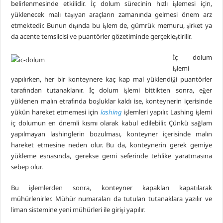
belirlenmesinde etkilidir. İç dolum sürecinin hızlı işlemesi için,
yüklenecek malı taşıyan araçların zamanında gelmesi önem arz
etmektedir. Bunun dışında bu işlem de, gümrük memuru, şirket ya
da acente temsilcisi ve puantörler gözetiminde gerçekleştirilir.
İç dolum
işlemi
yapılırken, her bir konteynere kaç kap mal yüklendiği puantörler
tarafından tutanaklanır. İç dolum işlemi bittikten sonra, eğer
yüklenen malın etrafında boşluklar kaldı ise, konteynerin içerisinde
yükün hareket etmemesi için
lashing
işlemleri yapılır. Lashing işlemi
iç dolumun en önemli kısmı olarak kabul edilebilir. Çünkü sağlam
yapılmayan lashinglerin bozulması, konteyner içerisinde malın
hareket etmesine neden olur. Bu da, konteynerin gerek gemiye
yükleme esnasında, gerekse gemi seferinde tehlike yaratmasına
sebep olur.
Bu işlemlerden sonra, konteyner kapakları kapatılarak
mühürlenirler. Mühür numaraları da tutulan tutanaklara yazılır ve
liman sistemine yeni mühürleri ile girişi yapılır.