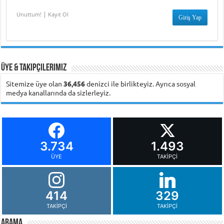
|
Unuttum!
Kayıt Ol
Üye & Takipçilerimiz
Sitemize üye olan
36,456
denizci ile birlikteyiz. Ayrıca sosyal
medya kanallarında da sizlerleyiz.
3.734
1.493
ÜYE
TAKIPÇI
414
329
TAKIPÇI
TAKIPÇI
Arama