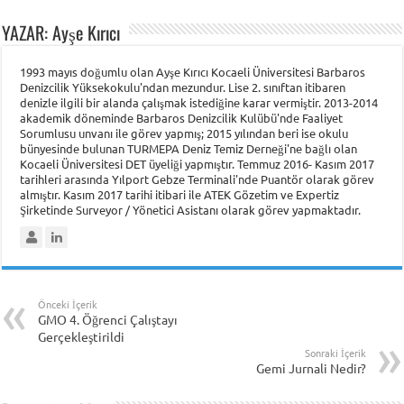
YAZAR: Ayşe Kırıcı
1993 mayıs doğumlu olan Ayşe Kırıcı Kocaeli Üniversitesi Barbaros
Denizcilik Yüksekokulu'ndan mezundur. Lise 2. sınıftan itibaren
denizle ilgili bir alanda çalışmak istediğine karar vermiştir. 2013-2014
akademik döneminde Barbaros Denizcilik Kulübü'nde Faaliyet
Sorumlusu unvanı ile görev yapmış; 2015 yılından beri ise okulu
bünyesinde bulunan TURMEPA Deniz Temiz Derneği'ne bağlı olan
Kocaeli Üniversitesi DET üyeliği yapmıştır. Temmuz 2016- Kasım 2017
tarihleri arasında Yılport Gebze Terminali'nde Puantör olarak görev
almıştır. Kasım 2017 tarihi itibari ile ATEK Gözetim ve Expertiz
Şirketinde Surveyor / Yönetici Asistanı olarak görev yapmaktadır.
Önceki İçerik
GMO 4. Öğrenci Çalıştayı
Gerçekleştirildi
Sonraki İçerik
Gemi Jurnali Nedir?