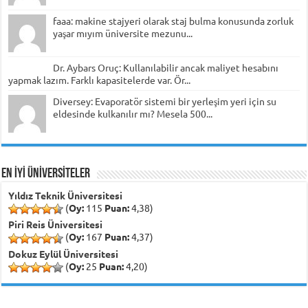
faaa: makine stajyeri olarak staj bulma konusunda zorluk
yaşar mıyım üniversite mezunu...
Dr. Aybars Oruç: Kullanılabilir ancak maliyet hesabını
yapmak lazım. Farklı kapasitelerde var. Ör...
Diversey: Evaporatör sistemi bir yerleşim yeri için su
eldesinde kulkanılır mı? Mesela 500...
EN İYİ ÜNİVERSİTELER
Yıldız Teknik Üniversitesi
(
Oy:
115
Puan:
4,38)
Piri Reis Üniversitesi
(
Oy:
167
Puan:
4,37)
Dokuz Eylül Üniversitesi
(
Oy:
25
Puan:
4,20)