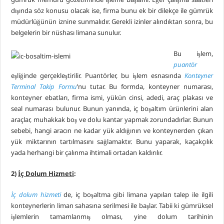
dışında söz konusu olacak ise, firma bunu ek bir dilekçe ile gümrük
müdürlüğünün iznine sunmalıdır. Gerekli izinler alındıktan sonra, bu
belgelerin bir nüshası limana sunulur.
Bu işlem,
puantör
eşliğinde gerçekleştirilir. Puantörler, bu işlem esnasında
Konteyner
Terminal Takip Formu
’nu tutar. Bu formda, konteyner numarası,
konteyner ebatları, firma ismi, yükün cinsi, adedi, araç plakası ve
seal numarası bulunur. Bunun yanında, iç boşaltım ürünlerini alan
araçlar, muhakkak boş ve dolu kantar yapmak zorundadırlar. Bunun
sebebi, hangi aracın ne kadar yük aldığının ve konteynerden çıkan
yük miktarının tartılmasını sağlamaktır. Bunu yaparak, kaçakçılık
yada herhangi bir çalınma ihtimali ortadan kaldırılır.
2)
İç Dolum Hizmeti
:
İç dolum hizmeti
de, iç boşaltma gibi limana yapılan talep ile ilgili
konteynerlerin liman sahasına serilmesi ile başlar. Tabii ki gümrüksel
işlemlerin tamamlanmış olması, yine dolum tarihinin