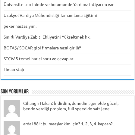
Üniversite tercihinde ve bölümünde Yardıma ihtiyacım var
Uzakyol Vardiya Mühendisliği Tamamlama Eğitimi
Şeker hastasıyım.
Sınırlı Vardiya Zabiti Ehliyetini Yükseltmek hk.
BOTAŞ/ SOCAR gibi firmalara nasıl girilir?
STCW 5 temel harici soru ve cevaplar
Liman stajı
Son Yorumlar
Cihangir Hakan: İndirdim, denedim, genelde güzel,
bende verdiği problem, full speed de saft jene...
arda1881: bu maaşlar kim için? 1, 2, 3, 4. kaptan?...