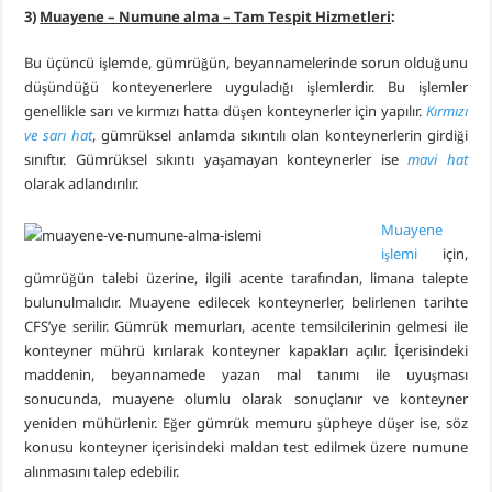
3)
Muayene – Numune alma – Tam Tespit Hizmetleri
:
Bu üçüncü işlemde, gümrüğün, beyannamelerinde sorun olduğunu
düşündüğü konteyenerlere uyguladığı işlemlerdir. Bu işlemler
genellikle sarı ve kırmızı hatta düşen konteynerler için yapılır.
Kırmızı
ve sarı hat
, gümrüksel anlamda sıkıntılı olan konteynerlerin girdiği
sınıftır. Gümrüksel sıkıntı yaşamayan konteynerler ise
mavi hat
olarak adlandırılır.
Muayene
işlemi
için,
gümrüğün talebi üzerine, ilgili acente tarafından, limana talepte
bulunulmalıdır. Muayene edilecek konteynerler, belirlenen tarihte
CFS’ye serilir. Gümrük memurları, acente temsilcilerinin gelmesi ile
konteyner mührü kırılarak konteyner kapakları açılır. İçerisindeki
maddenin, beyannamede yazan mal tanımı ile uyuşması
sonucunda, muayene olumlu olarak sonuçlanır ve konteyner
yeniden mühürlenir. Eğer gümrük memuru şüpheye düşer ise, söz
konusu konteyner içerisindeki maldan test edilmek üzere numune
alınmasını talep edebilir.