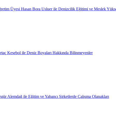
retim Üyesi Hasan Bora Usluer ile Denizcilik Eğitimi ve Meslek Yüks
rtaç Kesebol ile Deniz Boyaları Hakkında Bilinmeyenler
gür Alemdağ ile Eğitim ve Yabancı Şirketlerde Çalışma Olanakları