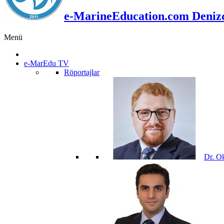
e-MarineEducation.com Denizci
Menü
e-MarEdu TV
Röportajlar
Dr. O