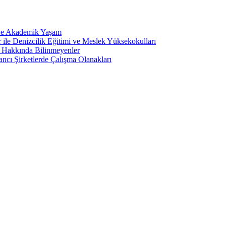
 ve Akademik Yaşam
ile Denizcilik Eğitimi ve Meslek Yüksekokulları
ı Hakkında Bilinmeyenler
ncı Şirketlerde Çalışma Olanakları