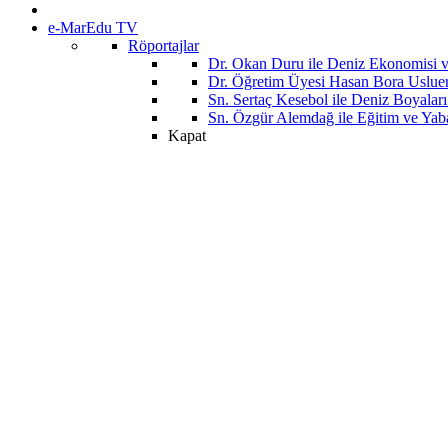
e-MarEdu TV
Röportajlar
Dr. Okan Duru ile Deniz Ekonomisi
Dr. Öğretim Üyesi Hasan Bora Usluer 
Sn. Sertaç Kesebol ile Deniz Boyalar
Sn. Özgür Alemdağ ile Eğitim ve Yaba
Kapat