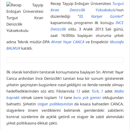
Recep Tayyip Erdoğan Üniversitesi
Turgut
Kıran Denizcilik Yüksekokulu
’nun
düzenlediği “
III. Kariyer
Günleri
”
kapsamında, programın ilk konuğu
İNCE
Denizcilik
oldu. 3 Aralık 2013 Salı günü,
saat 16:00’da başlayan oturuma şirket
adına Teknik müdür-DPA
Ahmet Yaşar CANCA
ve Enspektör
Mustafa
BALMUK
katıldı.
İlk olarak kendisini tanıtarak konuşmasına başlayan Sn. Ahmet Yaşar
Canca ardından İnce Denizcilik’i tanıtan kısa bir sunum göstererek
şirketin geçmişten bugünlere nasıl geldiğini ve ileride nerede olmayı
hedeflediklerinden söz etti. Filolarında
13
adet
Türk
,
1
adet
Malta
bayraklı
olmak üzere toplam
14
tane
kuru yük gemisi
olduğundan
bahsetti. Şirketin
stajyer
politikasından
da kısaca bahseden CANCA,
stajyerlere önem verdiklerini belirterek gemilerdeki zabitlerin
kontrat sürelerine de açıklık getirdi ve stajyer ile zabit alımındaki
şirket politikasına dikkat çekti.