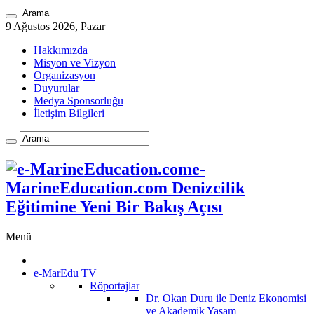
9 Ağustos 2026, Pazar
Hakkımızda
Misyon ve Vizyon
Organizasyon
Duyurular
Medya Sponsorluğu
İletişim Bilgileri
e-
MarineEducation.com Denizcilik
Eğitimine Yeni Bir Bakış Açısı
Menü
e-MarEdu TV
Röportajlar
Dr. Okan Duru ile Deniz Ekonomisi
ve Akademik Yaşam