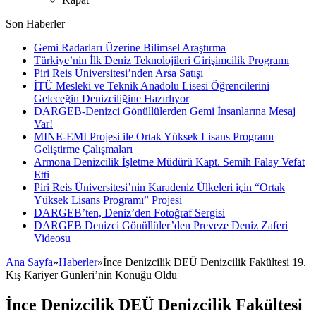
Son Haberler
Gemi Radarları Üzerine Bilimsel Araştırma
Türkiye’nin İlk Deniz Teknolojileri Girişimcilik Programı
Piri Reis Üniversitesi’nden Arsa Satışı
İTÜ Mesleki ve Teknik Anadolu Lisesi Öğrencilerini
Geleceğin Denizciliğine Hazırlıyor
DARGEB-Denizci Gönüllülerden Gemi İnsanlarına Mesaj
Var!
MINE-EMI Projesi ile Ortak Yüksek Lisans Programı
Geliştirme Çalışmaları
Armona Denizcilik İşletme Müdürü Kapt. Semih Falay Vefat
Etti
Piri Reis Üniversitesi’nin Karadeniz Ülkeleri için “Ortak
Yüksek Lisans Programı” Projesi
DARGEB’ten, Deniz’den Fotoğraf Sergisi
DARGEB Denizci Gönüllüler’den Preveze Deniz Zaferi
Videosu
Ana Sayfa
»
Haberler
»
İnce Denizcilik DEÜ Denizcilik Fakültesi 19.
Kış Kariyer Günleri’nin Konuğu Oldu
İnce Denizcilik DEÜ Denizcilik Fakültesi