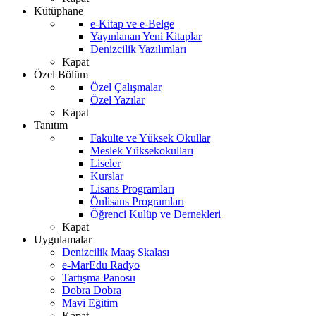
Kütüphane
e-Kitap ve e-Belge
Yayınlanan Yeni Kitaplar
Denizcilik Yazılımları
Kapat
Özel Bölüm
Özel Çalışmalar
Özel Yazılar
Kapat
Tanıtım
Fakülte ve Yüksek Okullar
Meslek Yüksekokulları
Liseler
Kurslar
Lisans Programları
Önlisans Programları
Öğrenci Kulüp ve Dernekleri
Kapat
Uygulamalar
Denizcilik Maaş Skalası
e-MarEdu Radyo
Tartışma Panosu
Dobra Dobra
Mavi Eğitim
Kapat