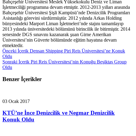
Bahçeşehir Üniversitesi Meslek Yüksekokulu Deniz ve Liman
İşletmeciliği programına devam etmiştir. 2012-2013 yılları arasında
Bahçeşehir Üniversitesi Şişli Kampüsü’nde Denizcilik Programları
Asistanlığı görevini sürdürmüştür. 2012 yılında Arkas Holding
bünyesindeki Marport Liman İşletmeleri’nde stajını tamamlayıp
2013 yılında üniversitedeki bölümünü birincilik ile bitirmiştir. 2014
senesinde DGS sınavını kazanarak şuan Girne Amerikan
Üniversitesi’nin Güverte bölümünde eğitim hayatına devam
etmektedir.
Önceki İçerik
Densan Shipping Piri Reis Üniversitesi’ne Konuk
Oldu
Sonraki İçerik
Piri Reis Üniversitesi’nin Konuğu Beşiktaş Group
Oldu
Benzer İçerikler
03 Ocak 2017
KTÜ’ne İnce Denizcilik ve Negmar Denizcilik
Konuk Oldu