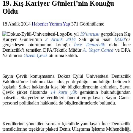
19. Kış Kariyer Günleri’nin Konuğu
Oldu
18 Aralık 2014
Haberler
Yorum Yap
371 Görüntüleme
Bu yıl
19’uncusu
gerçekleşen Kış
Kariyer Günleri’nin
2 Aralık 2014
Salı günü Saat
13.00
’da
gerçekleşen oturumunun konuğu
İnce Denizcilik
oldu. İnce
Denizcilik’i temsilen DPA/Teknik Müdür
A. Yaşar Canca
ve DPA
Yardımcısı
Gizem Çevik
oturuma katıldı.
Sayın Çevik konuşmasına Dokuz Eylül Üniversitesi Denizcilik
Fakültesi’nde bulunmaktan dolayı duyduğu mutluluğu belirterek
başladı. Şirket hakkında kısa bir bilgilendirmenin ardından, Sayın
Çevik şirket filosunda
14 kuru yük
gemisinin bulunduğundan
bahsetti. Stajyerlerine verdikleri önemi vurgulayan Sayın Canca
personel politikaları hakkında da bilgilendirmelerde bulundu.
Kendilerine yöneltilen soruları içtenlikle yanıtlayan İnce Denizcilik
temsilcilerine teşekkür plaketi Deniz Ulaştırma İşletme Mühendisliği