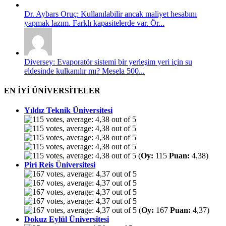
Dr. Aybars Oruç: Kullanılabilir ancak maliyet hesabını
yapmak lazım. Farklı kapasitelerde var. Ör...
Diversey: Evaporatör sistemi bir yerleşim yeri için su
eldesinde kulkanılır mı? Mesela 500...
EN İYİ ÜNİVERSİTELER
Yıldız Teknik Üniversitesi
(
Oy:
115
Puan:
4,38)
Piri Reis Üniversitesi
(
Oy:
167
Puan:
4,37)
Dokuz Eylül Üniversitesi