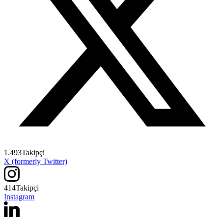
1.493
Takipçi
X (formerly Twitter)
414
Takipçi
Instagram