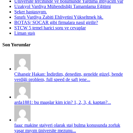
Üniversite tercihinde ve bölümünde Yardıma ihtiyacım var
Uzakyol Vardiya Mühendisliği Tamamlama Eğitimi
Şeker hastasıyım.
Sınırlı Vardiya Zabiti Ehliyetini Yükseltmek hk.
BOTAŞ/ SOCAR gibi firmalara nasıl girilir?
STCW 5 temel harici soru ve cevaplar
Liman stajı
Son Yorumlar
Cihangir Hakan: İndirdim, denedim, genelde güzel, bende
verdiği problem, full speed de saft jene...
arda1881: bu maaşlar kim için? 1, 2, 3, 4. kaptan?...
faaa: makine stajyeri olarak staj bulma konusunda zorluk
yaşar mıyım üniversite mezunu...