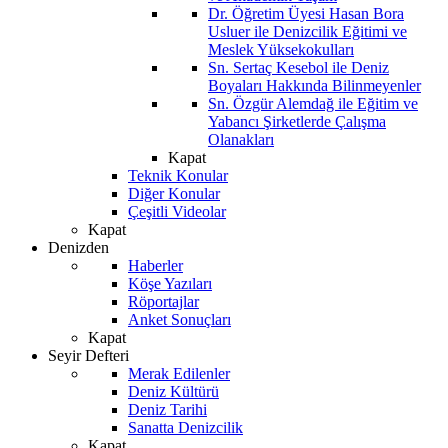
Dr. Öğretim Üyesi Hasan Bora
Usluer ile Denizcilik Eğitimi ve
Meslek Yüksekokulları
Sn. Sertaç Kesebol ile Deniz
Boyaları Hakkında Bilinmeyenler
Sn. Özgür Alemdağ ile Eğitim ve
Yabancı Şirketlerde Çalışma
Olanakları
Kapat
Teknik Konular
Diğer Konular
Çeşitli Videolar
Kapat
Denizden
Haberler
Köşe Yazıları
Röportajlar
Anket Sonuçları
Kapat
Seyir Defteri
Merak Edilenler
Deniz Kültürü
Deniz Tarihi
Sanatta Denizcilik
Kapat