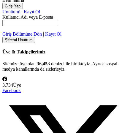
Beni hatırla
Unuttum!
|
Kayıt Ol
Kullanıcı Adı veya E-posta
Giriş Bölümüne Dön
|
Kayıt Ol
Üye & Takipçilerimiz
Sitemize üye olan
36,453
denizci ile birlikteyiz. Ayrıca sosyal
medya kanallarında da sizlerleyiz.
3.734
Üye
Facebook