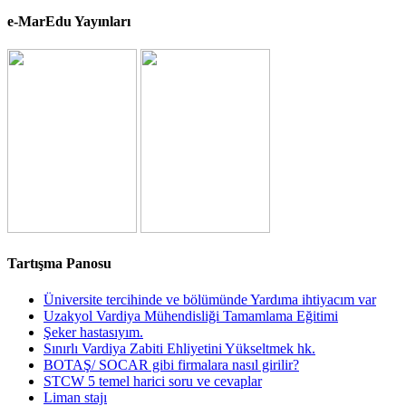
e-MarEdu Yayınları
Tartışma Panosu
Üniversite tercihinde ve bölümünde Yardıma ihtiyacım var
Uzakyol Vardiya Mühendisliği Tamamlama Eğitimi
Şeker hastasıyım.
Sınırlı Vardiya Zabiti Ehliyetini Yükseltmek hk.
BOTAŞ/ SOCAR gibi firmalara nasıl girilir?
STCW 5 temel harici soru ve cevaplar
Liman stajı