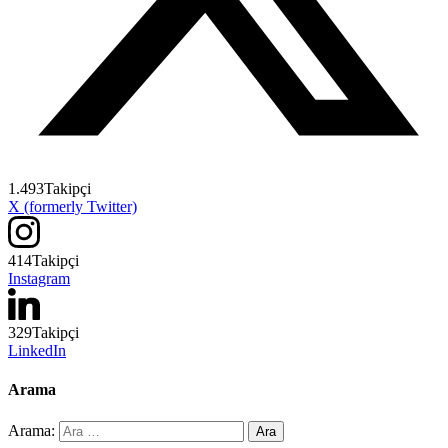
1.493
Takipçi
X (formerly Twitter)
414
Takipçi
Instagram
329
Takipçi
LinkedIn
Arama
Arama: