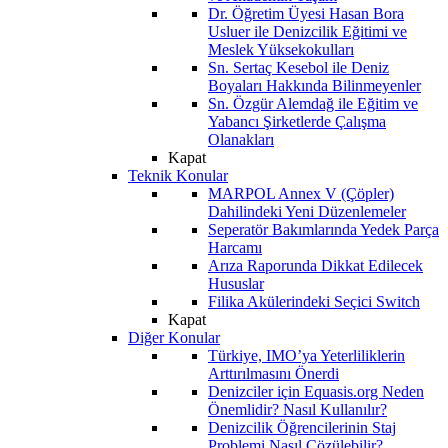
Dr. Öğretim Üyesi Hasan Bora
Usluer ile Denizcilik Eğitimi ve
Meslek Yüksekokulları
Sn. Sertaç Kesebol ile Deniz
Boyaları Hakkında Bilinmeyenler
Sn. Özgür Alemdağ ile Eğitim ve
Yabancı Şirketlerde Çalışma
Olanakları
Kapat
Teknik Konular
MARPOL Annex V (Çöpler)
Dahilindeki Yeni Düzenlemeler
Seperatör Bakımlarında Yedek Parça
Harcamı
Arıza Raporunda Dikkat Edilecek
Hususlar
Filika Akülerindeki Seçici Switch
Kapat
Diğer Konular
Türkiye, IMO’ya Yeterliliklerin
Arttırılmasını Önerdi
Denizciler için Equasis.org Neden
Önemlidir? Nasıl Kullanılır?
Denizcilik Öğrencilerinin Staj
Problemi Nasıl Çözülebilir?