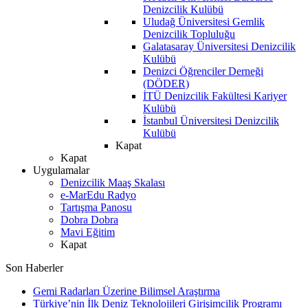
Denizcilik Kulübü
Uludağ Üniversitesi Gemlik
Denizcilik Topluluğu
Galatasaray Üniversitesi Denizcilik
Kulübü
Denizci Öğrenciler Derneği
(DÖDER)
İTÜ Denizcilik Fakültesi Kariyer
Kulübü
İstanbul Üniversitesi Denizcilik
Kulübü
Kapat
Kapat
Uygulamalar
Denizcilik Maaş Skalası
e-MarEdu Radyo
Tartışma Panosu
Dobra Dobra
Mavi Eğitim
Kapat
Son Haberler
Gemi Radarları Üzerine Bilimsel Araştırma
Türkiye’nin İlk Deniz Teknolojileri Girişimcilik Programı