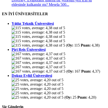
Diversey: Evaporatör sistemi bir yerleşim yeri için su
eldesinde kulkanılır mı? Mesela 500...
EN İYİ ÜNİVERSİTELER
Yıldız Teknik Üniversitesi
(
Oy:
115
Puan:
4,38)
Piri Reis Üniversitesi
(
Oy:
167
Puan:
4,37)
Dokuz Eylül Üniversitesi
(
Oy:
25
Puan:
4,20)
Siz Gönderin