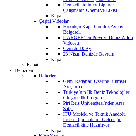
Denizcilikte Interdisipliner
Çalışmanın Önemi ve Etkisi
Kapat
Çeşitli Videolar
Hukukçu Kapt. Gündüz Aybay
Belgeseli
DARGEB’ten Preveze Deniz Zaferi
Videosu
Gemide 10 Ay
23 Nisan Denizde Bayram
Kapat
Kapat
Denizden
Haberler
Gemi Radarları Üzerine Bilimsel
Araştırma
Türkiye’nin İlk Deniz Teknolojileri
Girişimcilik Programı
Piri Reis Üniversitesi’nden Arsa
Satışı
İTÜ Mesleki ve Teknik Anadolu
Lisesi Öğrencilerini Geleceğin
Denizciliğine Hazırlıyor
Kapat
Köşe Yazıları