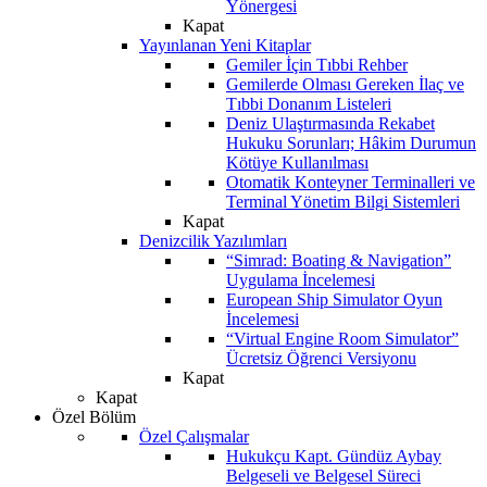
Yönergesi
Kapat
Yayınlanan Yeni Kitaplar
Gemiler İçin Tıbbi Rehber
Gemilerde Olması Gereken İlaç ve
Tıbbi Donanım Listeleri
Deniz Ulaştırmasında Rekabet
Hukuku Sorunları; Hâkim Durumun
Kötüye Kullanılması
Otomatik Konteyner Terminalleri ve
Terminal Yönetim Bilgi Sistemleri
Kapat
Denizcilik Yazılımları
“Simrad: Boating & Navigation”
Uygulama İncelemesi
European Ship Simulator Oyun
İncelemesi
“Virtual Engine Room Simulator”
Ücretsiz Öğrenci Versiyonu
Kapat
Kapat
Özel Bölüm
Özel Çalışmalar
Hukukçu Kapt. Gündüz Aybay
Belgeseli ve Belgesel Süreci