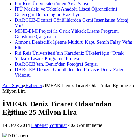
Piri Reis Üniversitesi’nden Arsa Satışı
İTÜ Mesleki ve Teknik Anadolu Lisesi Öğrencilerini
Geleceğin Denizciliğine Hazırlıyor
DARGEB-Denizci Gönüllülerden Gemi İnsanlarına Mesaj
Var!
MINE-EMI Projesi ile Ortak Yüksek Lisans Programı
Geliştirme Çalışmaları
Armona Denizcilik İşletme Müdürü Kapt. Semih Falay Vefat
Etti
Piri Reis Üniversitesi’nin Karadeniz Ülkeleri için “Ortak
Yüksek Lisans Programı” Projesi
DARGEB’ten, Deniz’den Fotoğraf Sergisi
DARGEB Denizci Gönüllüler’den Preveze Deniz Zaferi
Videosu
Ana Sayfa
»
Haberler
»
İMEAK Deniz Ticaret Odası’ndan Eğitime 25
Milyon Lira
İMEAK Deniz Ticaret Odası’ndan
Eğitime 25 Milyon Lira
14 Ocak 2014
Haberler
Yorumlar
402 Görüntüleme