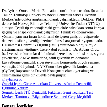
Dr. Aybars Oruc, e-MarineEducation.com'un kurucusudur. Şu anda
Tallinn Teknoloji Üniversitesi'ndeki Denizcilik Siber Güvenlik
Merkezi'nde doktor araştırmacı olarak çalışmaktadır. Doktora (PhD)
derecesini Norveç Bilim ve Teknoloji Üniversitesi'nden (NTNU)
almıştır. Çeşitli tip ve tonajlardaki gemielrde çalıştıktan sonra karaya
geçmiş ve enspektör olarak çalışmıştır. Teknik ve operasyonel
yönlerin yanı sıra insan faktörlerini de içeren geniş bir yelpazede
denizcilik siber güvenliği üzerine bilimsel araştırmalar yapmaktadır.
Uluslararası Denizcilik Örgütü (IMO) tarafından bir ay süreyle
araştırmalarını yürütmek üzere kabul edilmiştir. Dr. Aybars Oruc,
özel ve askeri kurumlar dahil olmak üzere klas kuruluşlarına, sigorta
şirketlerine, Ar-Ge firmalarına, sahil güvenlik ve donanma
kuvvetlerine denizcilik siber güvenliği konusunda birçok seminer
vermiştir. 2022 yılında NATO’nun siber güvenlik konferansı
(CyCon) kapsamında Davetli Konuşmacı olarak yer almış ve
çalışmalarını geniş bir kitleyle paylaşmıştır.
@aybarsoruc
Önceki İçerik
Girne Amerikan Üniversitesi’nden Denizcilik
Eğitimine Yatırım
Sonraki İçerik
İTÜ Denizcilik Fakültesi Gemi Teçhizatı Test
Merkezi Tanıtım ve Bilgilendirme Semineri Gerçekleştirildi
Benzer İçerikler