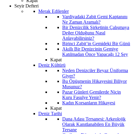
Kapat
Seyir Defteri
Merak Edilenler
Vardiyadaki Zabit Gemi Kaptanını
Ne Zaman Aramalı?
Bir Denizcilik Şirketinin Çalışmaya
Değer Olduğunu Nasıl
Anlayabilirsiniz?
Birinci Zabit’in Gemideki Bir Günü
Akıllı Bir Denizcinin Gemiye
Katılmadan Önce Yapacağı 12 Şey
Kapat
Deniz Kültürü
Neden Denizciler Beyaz Üniforma
Giyer?
Bu Öpüşmenin Hikayesini Biliyor
Musunuz?
Pazar Günleri Gemilerde Niçin
Kuru Fasulye Yenir?
Kadın Korsanların Hikayesi
Kapat
Deniz Tarihi
Dana Adası Tersanesi: Arkeolojik
Olarak Kanıtlanabilen En Büyük
Tersane