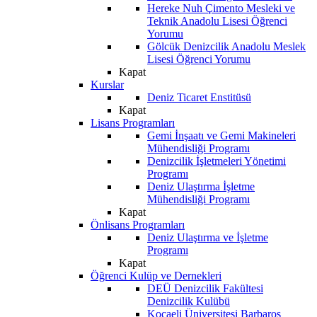
Hereke Nuh Çimento Mesleki ve
Teknik Anadolu Lisesi Öğrenci
Yorumu
Gölcük Denizcilik Anadolu Meslek
Lisesi Öğrenci Yorumu
Kapat
Kurslar
Deniz Ticaret Enstitüsü
Kapat
Lisans Programları
Gemi İnşaatı ve Gemi Makineleri
Mühendisliği Programı
Denizcilik İşletmeleri Yönetimi
Programı
Deniz Ulaştırma İşletme
Mühendisliği Programı
Kapat
Önlisans Programları
Deniz Ulaştırma ve İşletme
Programı
Kapat
Öğrenci Kulüp ve Dernekleri
DEÜ Denizcilik Fakültesi
Denizcilik Kulübü
Kocaeli Üniversitesi Barbaros