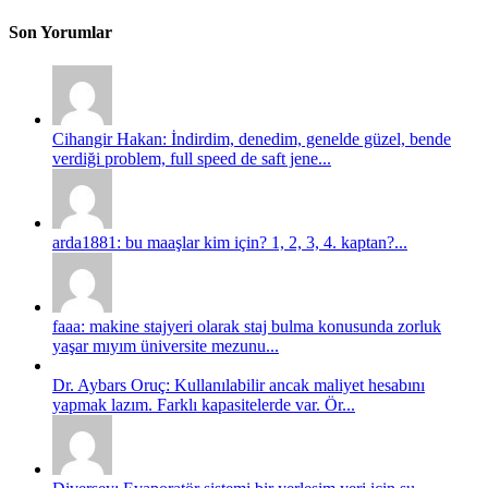
Son Yorumlar
Cihangir Hakan: İndirdim, denedim, genelde güzel, bende
verdiği problem, full speed de saft jene...
arda1881: bu maaşlar kim için? 1, 2, 3, 4. kaptan?...
faaa: makine stajyeri olarak staj bulma konusunda zorluk
yaşar mıyım üniversite mezunu...
Dr. Aybars Oruç: Kullanılabilir ancak maliyet hesabını
yapmak lazım. Farklı kapasitelerde var. Ör...