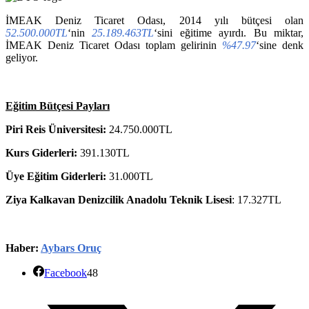
İMEAK Deniz Ticaret Odası, 2014 yılı bütçesi olan
52.500.000
TL
‘nin
25.189.463TL
‘sini eğitime ayırdı. Bu miktar,
İMEAK Deniz Ticaret Odası toplam gelirinin
%47.97
‘sine denk
geliyor.
Eğitim Bütçesi Payları
Piri Reis Üniversitesi:
24.750.000TL
Kurs Giderleri:
391.130TL
Üye Eğitim Giderleri:
31.000TL
Ziya Kalkavan Denizcilik Anadolu Teknik Lisesi
: 17.327TL
Haber:
Aybars Oruç
Facebook
48