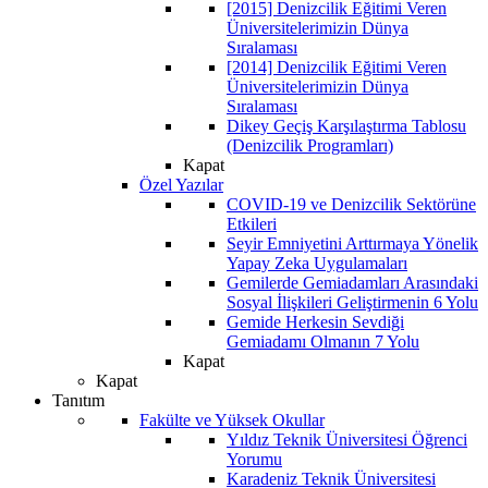
[2015] Denizcilik Eğitimi Veren
Üniversitelerimizin Dünya
Sıralaması
[2014] Denizcilik Eğitimi Veren
Üniversitelerimizin Dünya
Sıralaması
Dikey Geçiş Karşılaştırma Tablosu
(Denizcilik Programları)
Kapat
Özel Yazılar
COVID-19 ve Denizcilik Sektörüne
Etkileri
Seyir Emniyetini Arttırmaya Yönelik
Yapay Zeka Uygulamaları
Gemilerde Gemiadamları Arasındaki
Sosyal İlişkileri Geliştirmenin 6 Yolu
Gemide Herkesin Sevdiği
Gemiadamı Olmanın 7 Yolu
Kapat
Kapat
Tanıtım
Fakülte ve Yüksek Okullar
Yıldız Teknik Üniversitesi Öğrenci
Yorumu
Karadeniz Teknik Üniversitesi