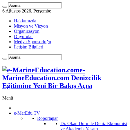
6 Ağustos 2026, Perşembe
Hakkımızda
Misyon ve Vizyon
Organizasyon
Duyurular
Medya Sponsorluğu
İletişim Bilgileri
e-
MarineEducation.com Denizcilik
Eğitimine Yeni Bir Bakış Açısı
Menü
e-MarEdu TV
Röportajlar
Dr. Okan Duru ile Deniz Ekonomisi
ve Akademik Yaşam