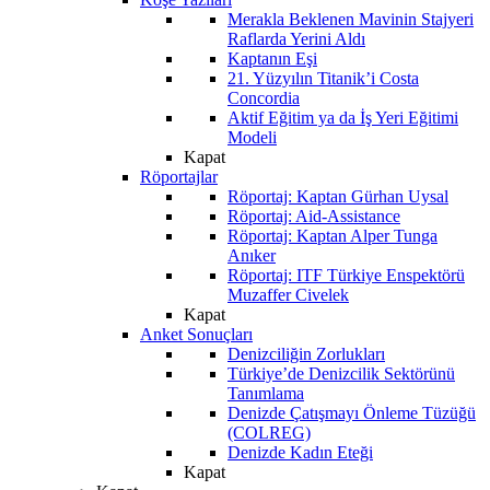
Merakla Beklenen Mavinin Stajyeri
Raflarda Yerini Aldı
Kaptanın Eşi
21. Yüzyılın Titanik’i Costa
Concordia
Aktif Eğitim ya da İş Yeri Eğitimi
Modeli
Kapat
Röportajlar
Röportaj: Kaptan Gürhan Uysal
Röportaj: Aid-Assistance
Röportaj: Kaptan Alper Tunga
Anıker
Röportaj: ITF Türkiye Enspektörü
Muzaffer Civelek
Kapat
Anket Sonuçları
Denizciliğin Zorlukları
Türkiye’de Denizcilik Sektörünü
Tanımlama
Denizde Çatışmayı Önleme Tüzüğü
(COLREG)
Denizde Kadın Eteği
Kapat