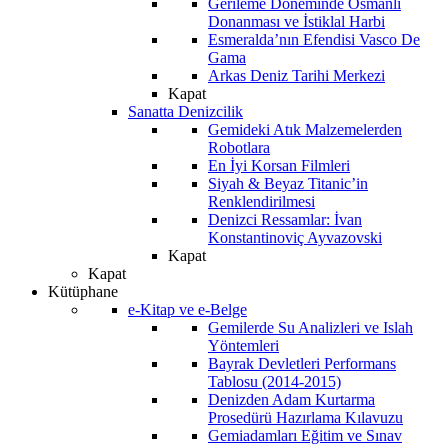
Gerileme Döneminde Osmanlı
Donanması ve İstiklal Harbi
Esmeralda’nın Efendisi Vasco De
Gama
Arkas Deniz Tarihi Merkezi
Kapat
Sanatta Denizcilik
Gemideki Atık Malzemelerden
Robotlara
En İyi Korsan Filmleri
Siyah & Beyaz Titanic’in
Renklendirilmesi
Denizci Ressamlar: İvan
Konstantinoviç Ayvazovski
Kapat
Kapat
Kütüphane
e-Kitap ve e-Belge
Gemilerde Su Analizleri ve Islah
Yöntemleri
Bayrak Devletleri Performans
Tablosu (2014-2015)
Denizden Adam Kurtarma
Prosedürü Hazırlama Kılavuzu
Gemiadamları Eğitim ve Sınav