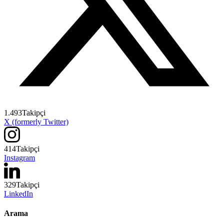
1.493
Takipçi
X (formerly Twitter)
414
Takipçi
Instagram
329
Takipçi
LinkedIn
Arama