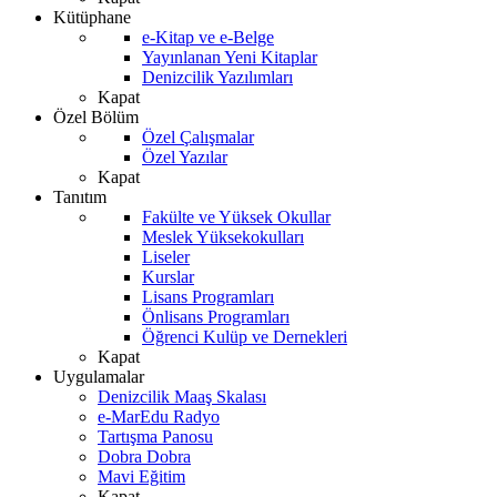
Kütüphane
e-Kitap ve e-Belge
Yayınlanan Yeni Kitaplar
Denizcilik Yazılımları
Kapat
Özel Bölüm
Özel Çalışmalar
Özel Yazılar
Kapat
Tanıtım
Fakülte ve Yüksek Okullar
Meslek Yüksekokulları
Liseler
Kurslar
Lisans Programları
Önlisans Programları
Öğrenci Kulüp ve Dernekleri
Kapat
Uygulamalar
Denizcilik Maaş Skalası
e-MarEdu Radyo
Tartışma Panosu
Dobra Dobra
Mavi Eğitim
Kapat