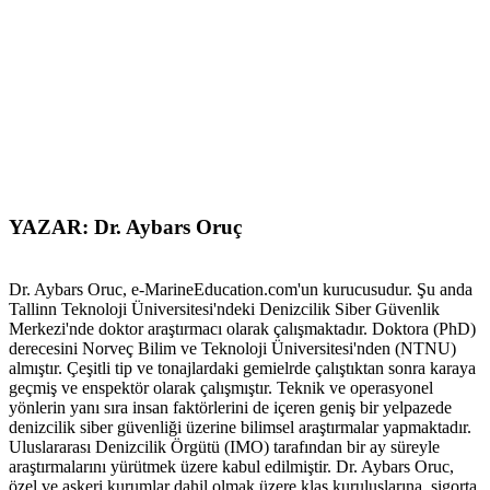
YAZAR: Dr. Aybars Oruç
Dr. Aybars Oruc, e-MarineEducation.com'un kurucusudur. Şu anda
Tallinn Teknoloji Üniversitesi'ndeki Denizcilik Siber Güvenlik
Merkezi'nde doktor araştırmacı olarak çalışmaktadır. Doktora (PhD)
derecesini Norveç Bilim ve Teknoloji Üniversitesi'nden (NTNU)
almıştır. Çeşitli tip ve tonajlardaki gemielrde çalıştıktan sonra karaya
geçmiş ve enspektör olarak çalışmıştır. Teknik ve operasyonel
yönlerin yanı sıra insan faktörlerini de içeren geniş bir yelpazede
denizcilik siber güvenliği üzerine bilimsel araştırmalar yapmaktadır.
Uluslararası Denizcilik Örgütü (IMO) tarafından bir ay süreyle
araştırmalarını yürütmek üzere kabul edilmiştir. Dr. Aybars Oruc,
özel ve askeri kurumlar dahil olmak üzere klas kuruluşlarına, sigorta