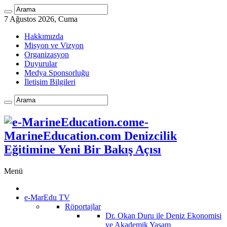
7 Ağustos 2026, Cuma
Hakkımızda
Misyon ve Vizyon
Organizasyon
Duyurular
Medya Sponsorluğu
İletişim Bilgileri
e-
MarineEducation.com Denizcilik
Eğitimine Yeni Bir Bakış Açısı
Menü
e-MarEdu TV
Röportajlar
Dr. Okan Duru ile Deniz Ekonomisi
ve Akademik Yaşam