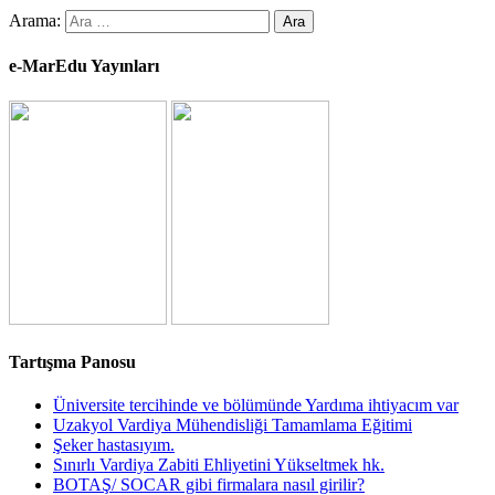
Arama:
e-MarEdu Yayınları
Tartışma Panosu
Üniversite tercihinde ve bölümünde Yardıma ihtiyacım var
Uzakyol Vardiya Mühendisliği Tamamlama Eğitimi
Şeker hastasıyım.
Sınırlı Vardiya Zabiti Ehliyetini Yükseltmek hk.
BOTAŞ/ SOCAR gibi firmalara nasıl girilir?