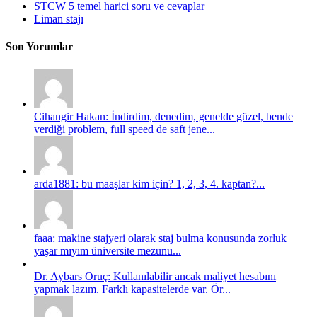
STCW 5 temel harici soru ve cevaplar
Liman stajı
Son Yorumlar
Cihangir Hakan: İndirdim, denedim, genelde güzel, bende
verdiği problem, full speed de saft jene...
arda1881: bu maaşlar kim için? 1, 2, 3, 4. kaptan?...
faaa: makine stajyeri olarak staj bulma konusunda zorluk
yaşar mıyım üniversite mezunu...
Dr. Aybars Oruç: Kullanılabilir ancak maliyet hesabını
yapmak lazım. Farklı kapasitelerde var. Ör...