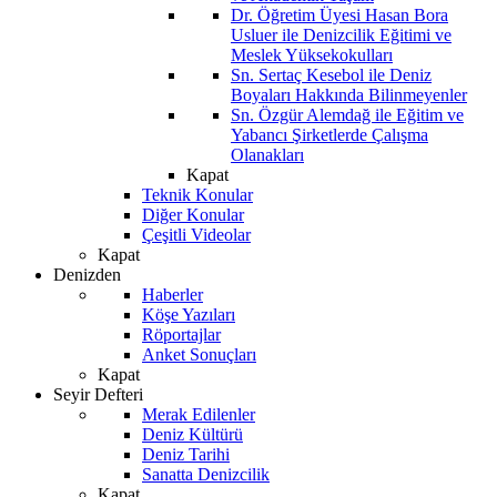
Dr. Öğretim Üyesi Hasan Bora
Usluer ile Denizcilik Eğitimi ve
Meslek Yüksekokulları
Sn. Sertaç Kesebol ile Deniz
Boyaları Hakkında Bilinmeyenler
Sn. Özgür Alemdağ ile Eğitim ve
Yabancı Şirketlerde Çalışma
Olanakları
Kapat
Teknik Konular
Diğer Konular
Çeşitli Videolar
Kapat
Denizden
Haberler
Köşe Yazıları
Röportajlar
Anket Sonuçları
Kapat
Seyir Defteri
Merak Edilenler
Deniz Kültürü
Deniz Tarihi
Sanatta Denizcilik
Kapat