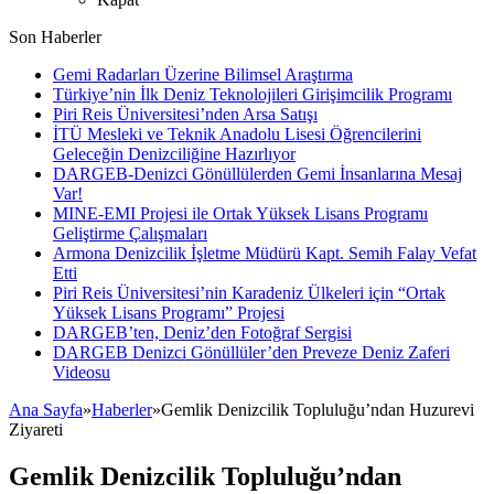
Son Haberler
Gemi Radarları Üzerine Bilimsel Araştırma
Türkiye’nin İlk Deniz Teknolojileri Girişimcilik Programı
Piri Reis Üniversitesi’nden Arsa Satışı
İTÜ Mesleki ve Teknik Anadolu Lisesi Öğrencilerini
Geleceğin Denizciliğine Hazırlıyor
DARGEB-Denizci Gönüllülerden Gemi İnsanlarına Mesaj
Var!
MINE-EMI Projesi ile Ortak Yüksek Lisans Programı
Geliştirme Çalışmaları
Armona Denizcilik İşletme Müdürü Kapt. Semih Falay Vefat
Etti
Piri Reis Üniversitesi’nin Karadeniz Ülkeleri için “Ortak
Yüksek Lisans Programı” Projesi
DARGEB’ten, Deniz’den Fotoğraf Sergisi
DARGEB Denizci Gönüllüler’den Preveze Deniz Zaferi
Videosu
Ana Sayfa
»
Haberler
»
Gemlik Denizcilik Topluluğu’ndan Huzurevi
Ziyareti
Gemlik Denizcilik Topluluğu’ndan