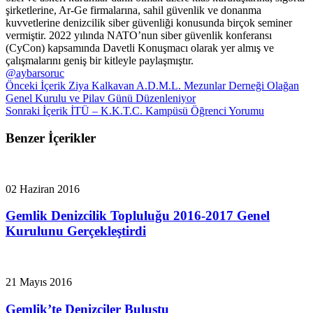
şirketlerine, Ar-Ge firmalarına, sahil güvenlik ve donanma
kuvvetlerine denizcilik siber güvenliği konusunda birçok seminer
vermiştir. 2022 yılında NATO’nun siber güvenlik konferansı
(CyCon) kapsamında Davetli Konuşmacı olarak yer almış ve
çalışmalarını geniş bir kitleyle paylaşmıştır.
@aybarsoruc
Önceki İçerik
Ziya Kalkavan A.D.M.L. Mezunlar Derneği Olağan
Genel Kurulu ve Pilav Günü Düzenleniyor
Sonraki İçerik
İTÜ – K.K.T.C. Kampüsü Öğrenci Yorumu
Benzer İçerikler
02 Haziran 2016
Gemlik Denizcilik Topluluğu 2016-2017 Genel
Kurulunu Gerçekleştirdi
21 Mayıs 2016
Gemlik’te Denizciler Buluştu