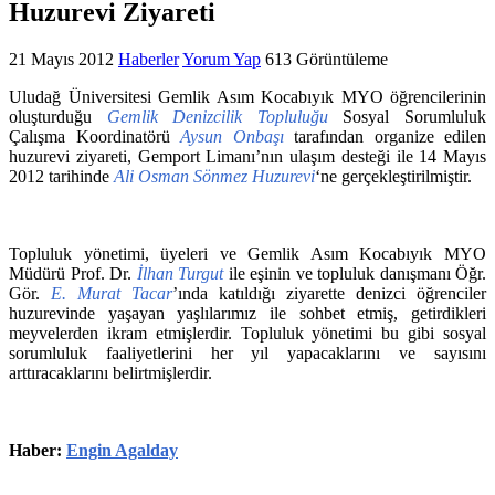
Huzurevi Ziyareti
21 Mayıs 2012
Haberler
Yorum Yap
613 Görüntüleme
Uludağ Üniversitesi Gemlik Asım Kocabıyık MYO öğrencilerinin
oluşturduğu
Gemlik Denizcilik Topluluğu
Sosyal Sorumluluk
Çalışma Koordinatörü
Aysun Onbaşı
tarafından organize edilen
huzurevi ziyareti, Gemport Limanı’nın ulaşım desteği ile 14 Mayıs
2012 tarihinde
Ali Osman Sönmez Huzurevi
‘ne gerçekleştirilmiştir.
Topluluk yönetimi, üyeleri ve Gemlik Asım Kocabıyık MYO
Müdürü Prof. Dr.
İlhan Turgut
ile eşinin ve topluluk danışmanı Öğr.
Gör.
E.
Murat Tacar
’ında katıldığı ziyarette denizci öğrenciler
huzurevinde yaşayan yaşlılarımız ile sohbet etmiş, getirdikleri
meyvelerden ikram etmişlerdir. Topluluk yönetimi bu gibi sosyal
sorumluluk faaliyetlerini her yıl yapacaklarını ve sayısını
arttıracaklarını belirtmişlerdir.
Haber:
Engin Agalday