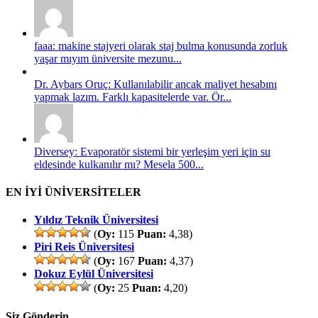
faaa: makine stajyeri olarak staj bulma konusunda zorluk
yaşar mıyım üniversite mezunu...
Dr. Aybars Oruç: Kullanılabilir ancak maliyet hesabını
yapmak lazım. Farklı kapasitelerde var. Ör...
Diversey: Evaporatör sistemi bir yerleşim yeri için su
eldesinde kulkanılır mı? Mesela 500...
EN İYİ ÜNİVERSİTELER
Yıldız Teknik Üniversitesi
(
Oy:
115
Puan:
4,38)
Piri Reis Üniversitesi
(
Oy:
167
Puan:
4,37)
Dokuz Eylül Üniversitesi
(
Oy:
25
Puan:
4,20)
Siz Gönderin