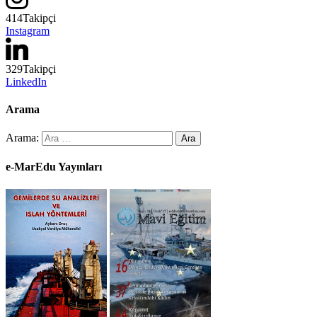
414
Takipçi
Instagram
329
Takipçi
LinkedIn
Arama
Arama:
e-MarEdu Yayınları