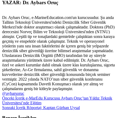
YAZAR: Dr. Aybars Oruç
Dr. Aybars Oruc, e-MarineEducation.com'un kurucusudur. Şu anda
Tallinn Teknoloji Üniversitesi'ndeki Denizcilik Siber Güvenlik
Merkezi'nde doktor araştırmacı olarak çalışmaktadır. Doktora (PhD)
derecesini Norveç Bilim ve Teknoloji Üniversitesi'nden (NTNU)
almıştır. Çeşitli tip ve tonajlardaki gemielrde çalıştıktan sonra karaya
geçmiş ve enspektör olarak çalışmıştır. Teknik ve operasyonel
yönlerin yanı sıra insan faktörlerini de içeren geniş bir yelpazede
denizcilik siber güvenliği üzerine bilimsel araştırmalar yapmaktadır.
Uluslararası Denizcilik Örgütü (IMO) tarafından bir ay süreyle
araştırmalarını yürütmek üzere kabul edilmiştir. Dr. Aybars Oruc,
özel ve askeri kurumlar dahil olmak üzere klas kuruluşlarına, sigorta
şirketlerine, Ar-Ge firmalarına, sahil güvenlik ve donanma
kuvvetlerine denizcilik siber güvenliği konusunda birçok seminer
vermiştir. 2022 yılında NATO’nun siber güvenlik konferansı
(CyCon) kapsamında Davetli Konuşmacı olarak yer almış ve
çalışmalarını geniş bir kitleyle paylaşmıştır.
@aybarsoruc
Önceki İçerik
e-MarEdu Kurucusu Aybars Oruç’tan Yıldız Teknik
Üniversitesi’nde Eğitim
Sonraki İçerik
Röportaj: Kaptan Gürhan Uysal
Benzer İçerikler