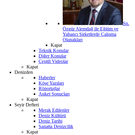
Sn.
Özgür Alemdağ ile Eğitim ve
Yabancı Şirketlerde Çalışma
Olanakları
Kapat
Teknik Konular
Diğer Konular
Çeşitli Videolar
Kapat
Denizden
Haberler
Köşe Yazıları
Röportajlar
Anket Sonuçları
Kapat
Seyir Defteri
Merak Edilenler
Deniz Kültürü
Deniz Tarihi
Sanatta Denizcilik
Kapat