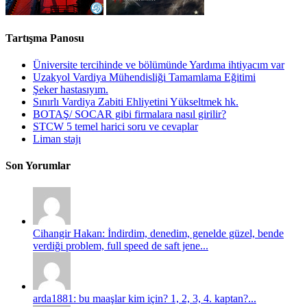
Tartışma Panosu
Üniversite tercihinde ve bölümünde Yardıma ihtiyacım var
Uzakyol Vardiya Mühendisliği Tamamlama Eğitimi
Şeker hastasıyım.
Sınırlı Vardiya Zabiti Ehliyetini Yükseltmek hk.
BOTAŞ/ SOCAR gibi firmalara nasıl girilir?
STCW 5 temel harici soru ve cevaplar
Liman stajı
Son Yorumlar
Cihangir Hakan: İndirdim, denedim, genelde güzel, bende
verdiği problem, full speed de saft jene...
arda1881: bu maaşlar kim için? 1, 2, 3, 4. kaptan?...