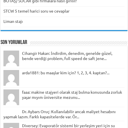
BOTAŞ/ SOCAR gibi firmalara nasıl girilir?
STCW 5 temel harici soru ve cevaplar
Liman stajı
Son Yorumlar
Cihangir Hakan: İndirdim, denedim, genelde güzel,
bende verdiği problem, full speed de saft jene...
arda1881: bu maaşlar kim için? 1, 2, 3, 4. kaptan?...
faaa: makine stajyeri olarak staj bulma konusunda zorluk
yaşar mıyım üniversite mezunu...
Dr. Aybars Oruç: Kullanılabilir ancak maliyet hesabını
yapmak lazım. Farklı kapasitelerde var. Ör...
Diversey: Evaporatör sistemi bir yerleşim yeri için su