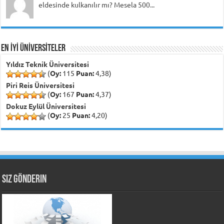
eldesinde kulkanılır mı? Mesela 500...
EN İYİ ÜNİVERSİTELER
Yıldız Teknik Üniversitesi
(
Oy:
115
Puan:
4,38)
Piri Reis Üniversitesi
(
Oy:
167
Puan:
4,37)
Dokuz Eylül Üniversitesi
(
Oy:
25
Puan:
4,20)
Siz Gönderin