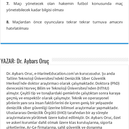
7.
Maçı yönetecek olan hakemin futbol konusunda maç
yönetebilecek kadar bilgisi olması
8.
Maçlardan önce oyunculara tekrar tekrar turnuva amacını
hatırlatılması
YAZAR: Dr. Aybars Oruç
Dr. Aybars Oruc, e-MarineEducation.com'un kurucusudur. Şu anda
Tallinn Teknoloji Üniversitesi'ndeki Denizcilik Siber Güvenlik
Merkezi'nde doktor araştırmacı olarak çalışmaktadır. Doktora (PhD)
derecesini Norveç Bilim ve Teknoloji Üniversitesi'nden (NTNU)
almıştır. Çeşitli tip ve tonajlardaki gemielrde çalıştıktan sonra karaya
geçmiş ve enspektör olarak çalışmıştır. Teknik ve operasyonel
yönlerin yanı sıra insan faktörlerini de içeren geniş bir yelpazede
denizcilik siber güvenliği üzerine bilimsel araştırmalar yapmaktadır.
Uluslararası Denizcilik Örgütü (IMO) tarafından bir ay süreyle
araştırmalarını yürütmek üzere kabul edilmiştir. Dr. Aybars Oruc, özel
ve askeri kurumlar dahil olmak üzere klas kuruluşlarına, sigorta
şirketlerine, Ar-Ge firmalarına, sahil güvenlik ve donanma