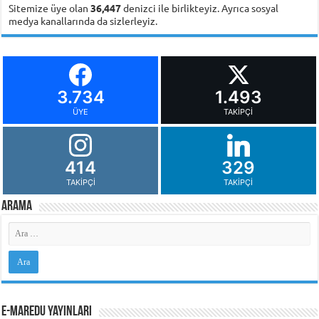
Sitemize üye olan
36,447
denizci ile birlikteyiz. Ayrıca sosyal
medya kanallarında da sizlerleyiz.
3.734
1.493
ÜYE
TAKIPÇI
414
329
TAKIPÇI
TAKIPÇI
Arama
e-MarEdu Yayınları