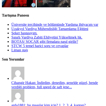
Tartışma Panosu
Üniversite tercihinde ve bölümünde Yardıma ihtiyacım var
Uzakyol Vardiya Mühendisliği Tamamlama Eğitimi
Şeker hastasıyım.
Sınırlı Vardiya Zabiti Ehliyetini Yükseltmek hk.
BOTAŞ/ SOCAR gibi firmalara nasıl girilir?
STCW 5 temel harici soru ve cevaplar
Liman stajı
Son Yorumlar
Cihangir Hakan: İndirdim, denedim, genelde güzel, bende
verdiği problem, full speed de saft jene...
arda1881: bu maaşlar kim için? 1, 2, 3, 4. kaptan?...