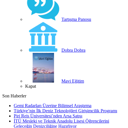
Tartışma Panosu
Dobra Dobra
Mavi Eğitim
Kapat
Son Haberler
Gemi Radarları Üzerine Bilimsel Araştırma
Türkiye’nin İlk Deniz Teknolojileri Girişimcilik Programı
Piri Reis Üniversitesi’nden Arsa Satışı
İTÜ Mesleki ve Teknik Anadolu Lisesi Öğrencilerini
Geleceğin Denizciliğine Hazırlıyor