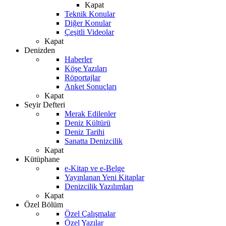
Kapat
Teknik Konular
Diğer Konular
Çeşitli Videolar
Kapat
Denizden
Haberler
Köşe Yazıları
Röportajlar
Anket Sonuçları
Kapat
Seyir Defteri
Merak Edilenler
Deniz Kültürü
Deniz Tarihi
Sanatta Denizcilik
Kapat
Kütüphane
e-Kitap ve e-Belge
Yayınlanan Yeni Kitaplar
Denizcilik Yazılımları
Kapat
Özel Bölüm
Özel Çalışmalar
Özel Yazılar