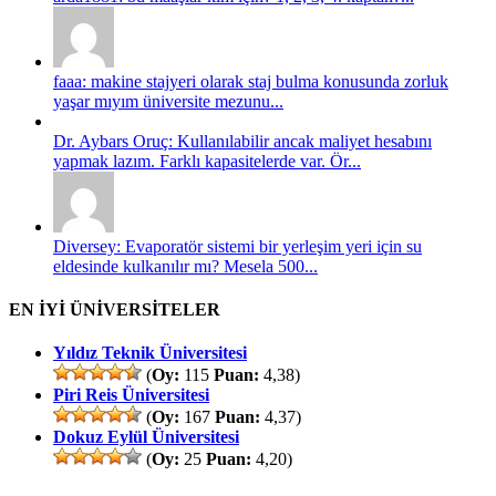
faaa: makine stajyeri olarak staj bulma konusunda zorluk
yaşar mıyım üniversite mezunu...
Dr. Aybars Oruç: Kullanılabilir ancak maliyet hesabını
yapmak lazım. Farklı kapasitelerde var. Ör...
Diversey: Evaporatör sistemi bir yerleşim yeri için su
eldesinde kulkanılır mı? Mesela 500...
EN İYİ ÜNİVERSİTELER
Yıldız Teknik Üniversitesi
(
Oy:
115
Puan:
4,38)
Piri Reis Üniversitesi
(
Oy:
167
Puan:
4,37)
Dokuz Eylül Üniversitesi
(
Oy:
25
Puan:
4,20)