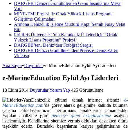
DARGEB-Denizci Gönüllülerden Gemi İnsanlarına Mesaj
Var!
MINE-EMI Projesi ile Ortak Yüksek Lisans Programı
Geliştirme Çalışmaları
Armona Denizcilik İşletme Müdürü Kapt. Semih Falay Vefat
Etti
Piri Reis Üniversitesi’nin Karadeniz Ülkeleri için “Ortak
Yüksek Lisans Programı” Projesi
DARGEB’ten, Deniz’den Fotoğraf Sergisi
DARGEB Denizci Gönüllüler’den Preveze Deniz Zaferi
Videosu
Ana Sayfa
»
Duyurular
»
e-MarineEducation Eylül Ayı Liderleri
e-MarineEducation Eylül Ayı Liderleri
13 Ekim 2014
Duyurular
Yorum Yap
425 Görüntüleme
Denizcilik eğitimi temalı internet sitemiz
e-
MarineEducation.com
‘da görev alarak gelişimine katkıda bulunan
çalışma arkadaşlarımızın performans analizlerini tamamladık.
Yapılan analizlere göre
dereceye giren arkadaşlarımız
aşağıda
listelenmiştir. Kendilerine sitemize vermiş oldukları destekten ötürü
teşekkür ederiz. Buradaki başarılarını kariyer gelişimlerine de