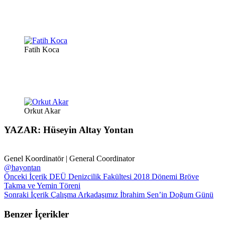
Fatih Koca
Orkut Akar
YAZAR: Hüseyin Altay Yontan
Genel Koordinatör | General Coordinator
@hayontan
Önceki İçerik
DEÜ Denizcilik Fakültesi 2018 Dönemi Bröve
Takma ve Yemin Töreni
Sonraki İçerik
Çalışma Arkadaşımız İbrahim Şen’in Doğum Günü
Benzer İçerikler