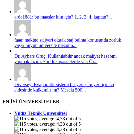
arda1881: bu maaşlar kim için? 1, 2, 3, 4. kaptan?...
faaa: makine stajyeri olarak staj bulma konusunda zorluk
yaşar mıyım üniversite mezunu...
Dr. Aybars Oruç: Kullanılabilir ancak maliyet hesabını
yapmak lazım. Farklı kapasitelerde var. Ör...
Diversey: Evaporatör sistemi bir yerleşim yeri için su
eldesinde kulkanılır mı? Mesela 500...
EN İYİ ÜNİVERSİTELER
Yıldız Teknik Üniversitesi