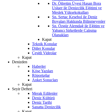
Dr. Öğretim Üyesi Hasan Bora
Usluer ile Denizcilik Eğitimi ve
Meslek Yüksekokulları
Sn. Sertaç Kesebol ile Deniz
Boyaları Hakkında Bilinmeyenler
Sn. Özgür Alemdağ ile Eğitim ve
Yabancı Şirketlerde Çalışma
Olanakları
Kapat
Teknik Konular
Diğer Konular
Çeşitli Videolar
Kapat
Denizden
Haberler
Köşe Yazıları
Röportajlar
Anket Sonuçları
Kapat
Seyir Defteri
Merak Edilenler
Deniz Kültürü
Deniz Tarihi
Sanatta Denizcilik
Kapat