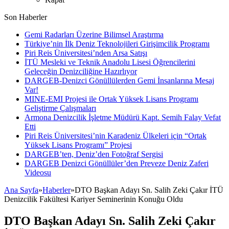
Son Haberler
Gemi Radarları Üzerine Bilimsel Araştırma
Türkiye’nin İlk Deniz Teknolojileri Girişimcilik Programı
Piri Reis Üniversitesi’nden Arsa Satışı
İTÜ Mesleki ve Teknik Anadolu Lisesi Öğrencilerini
Geleceğin Denizciliğine Hazırlıyor
DARGEB-Denizci Gönüllülerden Gemi İnsanlarına Mesaj
Var!
MINE-EMI Projesi ile Ortak Yüksek Lisans Programı
Geliştirme Çalışmaları
Armona Denizcilik İşletme Müdürü Kapt. Semih Falay Vefat
Etti
Piri Reis Üniversitesi’nin Karadeniz Ülkeleri için “Ortak
Yüksek Lisans Programı” Projesi
DARGEB’ten, Deniz’den Fotoğraf Sergisi
DARGEB Denizci Gönüllüler’den Preveze Deniz Zaferi
Videosu
Ana Sayfa
»
Haberler
»
DTO Başkan Adayı Sn. Salih Zeki Çakır İTÜ
DTO Başkan Adayı Sn. Salih Zeki Çakır