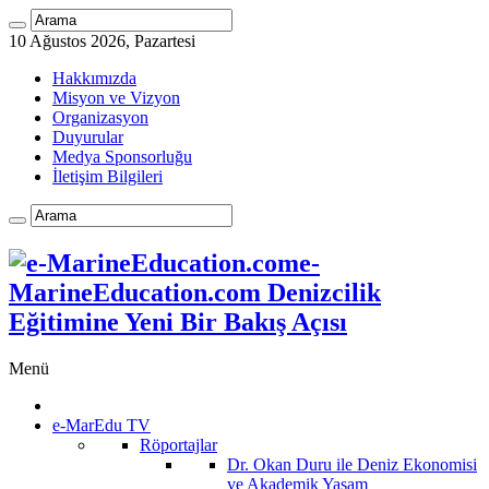
10 Ağustos 2026, Pazartesi
Hakkımızda
Misyon ve Vizyon
Organizasyon
Duyurular
Medya Sponsorluğu
İletişim Bilgileri
e-
MarineEducation.com Denizcilik
Eğitimine Yeni Bir Bakış Açısı
Menü
e-MarEdu TV
Röportajlar
Dr. Okan Duru ile Deniz Ekonomisi
ve Akademik Yaşam