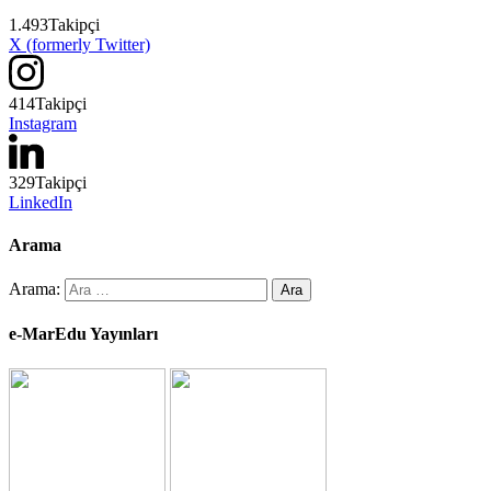
1.493
Takipçi
X (formerly Twitter)
414
Takipçi
Instagram
329
Takipçi
LinkedIn
Arama
Arama:
e-MarEdu Yayınları