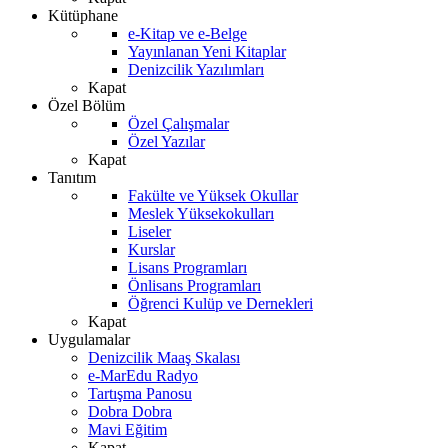
Kütüphane
e-Kitap ve e-Belge
Yayınlanan Yeni Kitaplar
Denizcilik Yazılımları
Kapat
Özel Bölüm
Özel Çalışmalar
Özel Yazılar
Kapat
Tanıtım
Fakülte ve Yüksek Okullar
Meslek Yüksekokulları
Liseler
Kurslar
Lisans Programları
Önlisans Programları
Öğrenci Kulüp ve Dernekleri
Kapat
Uygulamalar
Denizcilik Maaş Skalası
e-MarEdu Radyo
Tartışma Panosu
Dobra Dobra
Mavi Eğitim
Kapat