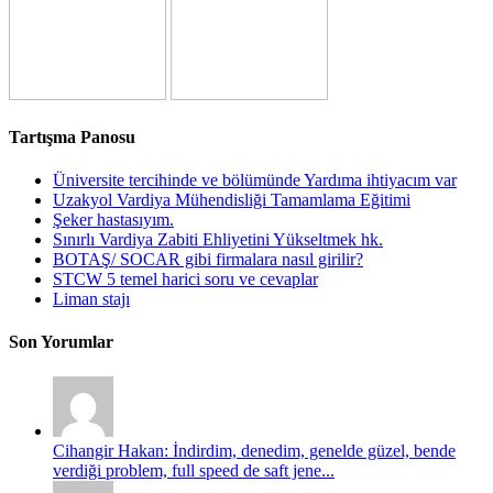
Tartışma Panosu
Üniversite tercihinde ve bölümünde Yardıma ihtiyacım var
Uzakyol Vardiya Mühendisliği Tamamlama Eğitimi
Şeker hastasıyım.
Sınırlı Vardiya Zabiti Ehliyetini Yükseltmek hk.
BOTAŞ/ SOCAR gibi firmalara nasıl girilir?
STCW 5 temel harici soru ve cevaplar
Liman stajı
Son Yorumlar
Cihangir Hakan: İndirdim, denedim, genelde güzel, bende
verdiği problem, full speed de saft jene...