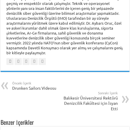
geçmiş ve enspektör olarak çalışmıştır. Teknik ve operasyonel
yönlerin yanı sıra insan faktörlerini de içeren geniş bir yelpazede
denizcilik siber güvenliği üzerine bilimsel araştırmalar yapmaktadır.
Uluslararası Denizcilik Örgütü (IMO) tarafından bir ay süreyle
araştırmalarını yürütmek üzere kabul edilmiştir. Dr. Aybars Oruc, özel
ve askeri kurumlar dahil olmak üzere klas kuruluşlarına, sigorta
şirketlerine, Ar-Ge firmalarına, sahil güvenlik ve donanma
kuvvetlerine denizcilik siber güvenliği konusunda birçok seminer
vermiştir. 2022 yılında NATO’nun siber güvenlik konferansı (CyCon)
kapsamında Davetli Konuşmacı olarak yer almış ve çalışmalarını geniş
bir kitleyle paylaşmıştır.
Önceki İçerik
Drunken Sailors Videosu
Sonraki İçerik
Balıkesir Üniversitesi Rektörü
Denizcilik Fakültesi için İsyan
Etti
Benzer İçerikler