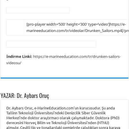
Piri Reis Üniversitesi’nin Karadeniz Ülkeleri için “Ortak Yüksek Lisans Prog
DARGEB’ten, Deniz’den Fotoğraf Sergisi
[pro-player width=’500′ height=’300′ type=’video’]https://e-
DARGEB Denizci Gönüllüler’den Preveze Deniz Zaferi Videosu
marineeducation.com/tr/videolar/Drunken_Sailors.mp4[/pro
İndirme Linki:
https://e-marineeducation.com/tr/drunken-sailors-
videosu/
YAZAR: Dr. Aybars Oruç
Dr. Aybars Oruc, e-MarineEducation.com'un kurucusudur. Şu anda
Tallinn Teknoloji Üniversitesi'ndeki Denizcilik Siber Güvenlik
Merkezi'nde doktor araştırmacı olarak çalışmaktadır. Doktora (PhD)
derecesini Norveç Bilim ve Teknoloji Üniversitesi'nden (NTNU)
almıştır. Çeşitli tip ve tonajlardaki gemielrde çalıştıktan sonra karaya