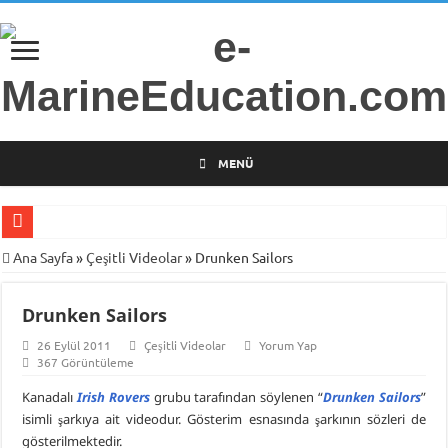
MENÜ
Gemi Radarları Üzerine Bilimsel Araştırma
Ana Sayfa
»
Çeşitli Videolar
»
Drunken Sailors
Türkiye’nin İlk Deniz Teknolojileri Girişimcilik Programı
Drunken Sailors
Piri Reis Üniversitesi’nden Arsa Satışı
26 Eylül 2011
Çeşitli Videolar
Yorum Yap
İTÜ Mesleki ve Teknik Anadolu Lisesi Öğrencilerini Geleceğin Denizciliğine
367 Görüntüleme
DARGEB-Denizci Gönüllülerden Gemi İnsanlarına Mesaj Var!
Kanadalı
Irish Rovers
grubu tarafından söylenen “
Drunken Sailors
”
MINE-EMI Projesi ile Ortak Yüksek Lisans Programı Geliştirme Çalışmaları
isimli şarkıya ait videodur. Gösterim esnasında şarkının sözleri de
gösterilmektedir.
Armona Denizcilik İşletme Müdürü Kapt. Semih Falay Vefat Etti