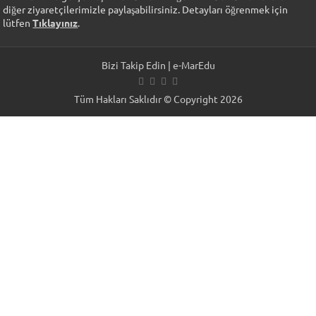
diğer ziyaretçilerimizle paylaşabilirsiniz. Detayları öğrenmek için
lütfen
Tıklayınız
.
Bizi Takip Edin | e-MarEdu
Tüm Hakları Saklıdır © Copyright 2026