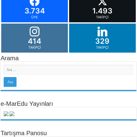
3.734
1.493
ÜYE
TAKIPÇI
414
329
TAKIPÇI
TAKIPÇI
Arama
e-MarEdu Yayınları
Tartışma Panosu