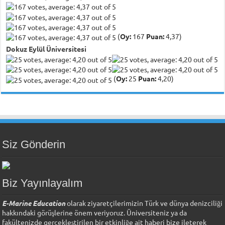
(
Oy:
167
Puan:
4,37)
Dokuz Eylül Üniversitesi
(
Oy:
25
Puan:
4,20)
Siz Gönderin
Biz Yayınlayalım
E-Marine Education
olarak ziyaretçilerimizin Türk ve dünya denizciliği
hakkındaki görüşlerine önem veriyoruz. Üniversiteniz ya da
fakültenizde gerçekleştirilen bir etkinliğe ait haberi bize ileterek