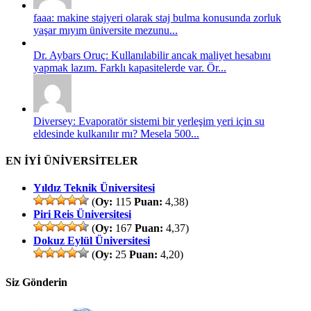
faaa: makine stajyeri olarak staj bulma konusunda zorluk
yaşar mıyım üniversite mezunu...
Dr. Aybars Oruç: Kullanılabilir ancak maliyet hesabını
yapmak lazım. Farklı kapasitelerde var. Ör...
Diversey: Evaporatör sistemi bir yerleşim yeri için su
eldesinde kulkanılır mı? Mesela 500...
EN İYİ ÜNİVERSİTELER
Yıldız Teknik Üniversitesi
(
Oy:
115
Puan:
4,38)
Piri Reis Üniversitesi
(
Oy:
167
Puan:
4,37)
Dokuz Eylül Üniversitesi
(
Oy:
25
Puan:
4,20)
Siz Gönderin