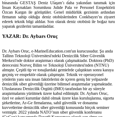
binasında GESTAŞ Deniz Ulaşım’ı daha yakından tanımak için
İnsan Kaynakları Sorumlusu Julide Pala ve Personel Enspektörü
Özcan Kargın ile görüştüler. Genel müdürlük gezisinin ardından
firmanın sahip olduğu deniz otobüslerinden Conkbayırı’nı ziyaret
ederek teknik bilgi aldılar. Son olarak deniz otobüsü ile boğaz turu
yaparak gezilerini tamamladılar.
YAZAR: Dr. Aybars Oruç
Dr. Aybars Oruc, e-MarineEducation.com'un kurucusudur. Şu anda
Tallinn Teknoloji Üniversitesi'ndeki Denizcilik Siber Güvenlik
Merkezi'nde doktor araştırmacı olarak çalışmaktadır. Doktora (PhD)
derecesini Norveç Bilim ve Teknoloji Üniversitesi'nden (NTNU)
almıştır. Çeşitli tip ve tonajlardaki gemielrde çalıştıktan sonra karaya
geçmiş ve enspektör olarak çalışmıştır. Teknik ve operasyonel
yönlerin yanı sıra insan faktörlerini de içeren geniş bir yelpazede
denizcilik siber güvenliği üzerine bilimsel araştırmalar yapmaktadır.
Uluslararası Denizcilik Örgütü (IMO) tarafından bir ay süreyle
araştırmalarını yürütmek üzere kabul edilmiştir. Dr. Aybars Oruc,
özel ve askeri kurumlar dahil olmak üzere klas kuruluşlarına, sigorta
şirketlerine, Ar-Ge firmalarına, sahil güvenlik ve donanma
kuvvetlerine denizcilik siber güvenliği konusunda birçok seminer
vermiştir. 2022 yılında NATO’nun siber güvenlik konferansı
(CyCon) kapsamında Davetli Konuşmacı olarak yer almış ve