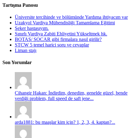
Tartışma Panosu
Üniversite tercihinde ve bölümünde Yardıma ihtiyacım var
Uzakyol Vardiya Mühendisliği Tamamlama Eğitimi
Şeker hastasıyım.
Sınırlı Vardiya Zabiti Ehliyetini Yükseltmek hk.
BOTAŞ/ SOCAR gibi firmalara nasıl girilir?
STCW 5 temel harici soru ve cevaplar
Liman stajı
Son Yorumlar
Cihangir Hakan: İndirdim, denedim, genelde güzel, bende
verdiği problem, full speed de saft jene...
arda1881: bu maaşlar kim için? 1, 2, 3, 4. kaptan?...