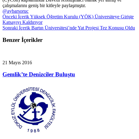
çalışmalarını geniş bir kitleyle paylaşmıştır.
@aybarsoruc
Önceki İçerik
Yüksek Öğretim Kurulu (YÖK) Üniversiteye Girişte
Katsayıyı Kaldırıyor
Sonraki İçerik
Bartın Üniversitesi’nde Yat Projesi Tez Konusu Oldu
Benzer İçerikler
21 Mayıs 2016
Gemlik’te Denizciler Buluştu