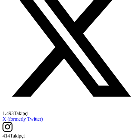
1.493
Takipçi
X (formerly Twitter)
414
Takipçi