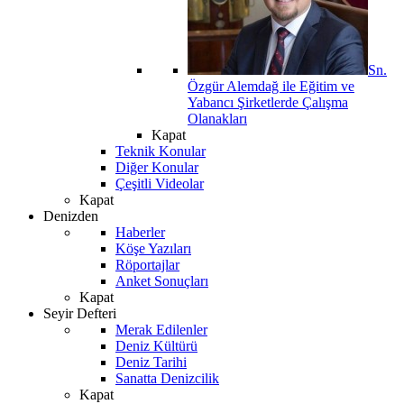
Sn.
Özgür Alemdağ ile Eğitim ve
Yabancı Şirketlerde Çalışma
Olanakları
Kapat
Teknik Konular
Diğer Konular
Çeşitli Videolar
Kapat
Denizden
Haberler
Köşe Yazıları
Röportajlar
Anket Sonuçları
Kapat
Seyir Defteri
Merak Edilenler
Deniz Kültürü
Deniz Tarihi
Sanatta Denizcilik
Kapat