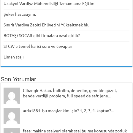
Uzakyol Vardiya Mühendisliği Tamamlama Eğitimi
Şeker hastasıyım.
Sınırlı Vardiya Zabiti Ehliyetini Yükseltmek hk.
BOTAŞ/ SOCAR gibi firmalara nasıl girilir?
STCW 5 temel harici soru ve cevaplar
Liman stajı
Son Yorumlar
Cihangir Hakan: İndirdim, denedim, genelde güzel,
bende verdiği problem, full speed de saft jene...
arda1881: bu maaşlar kim için? 1, 2, 3, 4. kaptan?...
faaa: makine stajyeri olarak staj bulma konusunda zorluk