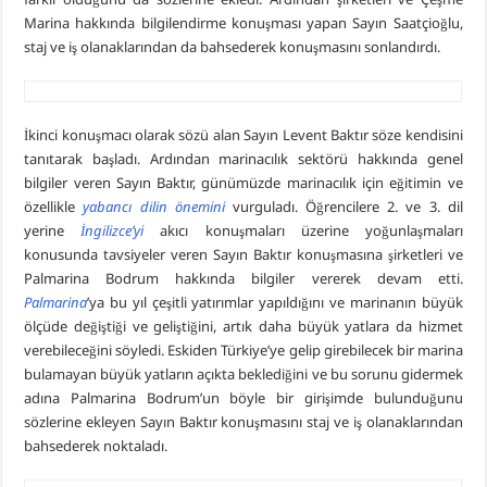
Marina hakkında bilgilendirme konuşması yapan Sayın Saatçioğlu,
staj ve iş olanaklarından da bahsederek konuşmasını sonlandırdı.
İkinci konuşmacı olarak sözü alan Sayın Levent Baktır söze kendisini
tanıtarak başladı. Ardından marinacılık sektörü hakkında genel
bilgiler veren Sayın Baktır, günümüzde marinacılık için eğitimin ve
özellikle
yabancı dilin önemini
vurguladı. Öğrencilere 2. ve 3. dil
yerine
İngilizce’yi
akıcı konuşmaları üzerine yoğunlaşmaları
konusunda tavsiyeler veren Sayın Baktır konuşmasına şirketleri ve
Palmarina Bodrum hakkında bilgiler vererek devam etti.
Palmarina
’ya bu yıl çeşitli yatırımlar yapıldığını ve marinanın büyük
ölçüde değiştiği ve geliştiğini, artık daha büyük yatlara da hizmet
verebileceğini söyledi. Eskiden Türkiye’ye gelip girebilecek bir marina
bulamayan büyük yatların açıkta beklediğini ve bu sorunu gidermek
adına Palmarina Bodrum’un böyle bir girişimde bulunduğunu
sözlerine ekleyen Sayın Baktır konuşmasını staj ve iş olanaklarından
bahsederek noktaladı.