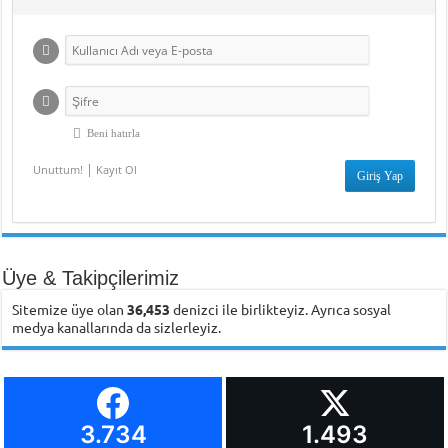
Beni hatırla
|
Unuttum!
Kayıt Ol
Üye & Takipçilerimiz
Sitemize üye olan
36,453
denizci ile birlikteyiz. Ayrıca sosyal
medya kanallarında da sizlerleyiz.
3.734
1.493