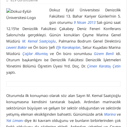
829 Görüntüleme
Dokuz Eylül Üniversitesi Denizcilik
Fakültesi 13. Bahar Kariyer Günleri’nin 5.
gün oturumu
9 Nisan 2013
Salı günü saat
12.15’te Denizcilik Fakültesi Çakabey Deniz Feneri Konferans
Salonu’nda gerçekleşti. Günün konukları Çeşme Marina Genel
Müdürü
M. Kemal Saatçioğlu
, Palmarina Bodrum Genel Direktörü
Levent Baktır
ve Ön büro Şefi
Efe Karakaplan
, Setur Kuşadası Marina
Müdürü
Çağlar Altuntaş
ve Ön büro sorumlusu
Gizem Benli
idi.
Oturum başkanlığını ise Denizcilik Fakültesi Denizcilik İşletmeleri
Yönetimi Bölümü Öğretim Üyesi Yrd. Doç. Dr.
Çimen Karataş Çetin
yaptı.
Oturumda ilk konuşmacı olarak söz alan Sayın M. Kemal Saatçioğlu
konuşmasına kendisini tanıtarak başladı. Ardından marinacılık
sektörünün büyüyen ve gelişen bir sektör olduğundan ve sektörde
yetişmiş eleman eksikliğinden bahsetti. Günümüzde artık
Marina
ve
Yat Limanı
diye iki kavram olduğunu ve bunların birbirlerinden çok
farklı olduğunu da sözlerine ekledi. Ardından şirketleri ve Çeşme