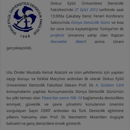
Dokuz Eylül Üniversitesi Denizcilik
Fakültesi’nde
27 Eylül 2012
tarihinde saat
13:30’da Çakabey Deniz Feneri Konferans
Salonu’nda
Dünya Denizcilik Günü
ve kısa
bir süre önce kaybettiğimiz Türkiye’nin ilk
profesör
ünvanına sahip olan Kaptan
Necmettin Akten
’i anma töreni
gerçekleştirildi.
Ulu Önder Mustafa Kemal Atatürk ve tüm şehitlerimiz için yapılan
saygı duruşu ve İstiklal Marşı’nın ardından ilk olarak Dokuz Eylül
Üniversitesi Denizcilik Fakültesi Dekanı Prof. Dr.
A. Güldem Cerit
konuşmalarını yaptılar. Konuşmasında Dünya Denizcilik Günü’nün
bu yılki teması olan
Titanic’ten sonra 100. Yıl
bağlamında denizcilikte
emniyet, güvenlik ve çevre yönetimi konularının önemini
vurgulayan Sayın CERİT ardından da Türk Denizcilik eğitimine
yıllarını harcamış olan Prof. Dr. Necmettin Akten’den övgüyle
bahsetti ve genç denizcilere örnek gösterdi.