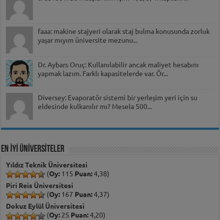
faaa: makine stajyeri olarak staj bulma konusunda zorluk
yaşar mıyım üniversite mezunu...
Dr. Aybars Oruç: Kullanılabilir ancak maliyet hesabını
yapmak lazım. Farklı kapasitelerde var. Ör...
Diversey: Evaporatör sistemi bir yerleşim yeri için su
eldesinde kulkanılır mı? Mesela 500...
EN İYİ ÜNİVERSİTELER
Yıldız Teknik Üniversitesi
(
Oy:
115
Puan:
4,38)
Piri Reis Üniversitesi
(
Oy:
167
Puan:
4,37)
Dokuz Eylül Üniversitesi
(
Oy:
25
Puan:
4,20)