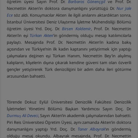
öğretim üyesi Sayın Prof. Dr.
Barbaros Gönençgil
ve Prof. Dr.
Necmettin Akten’in doktora danışmanlığını yürüttüğü Dr.
Nur Jale
Ece
söz aldı. Konuşmacılar Akten ile ilgili anılarını aktardıktan sonra,
İstanbul Üniversitesi Deniz Ulaştırma İşletme Mühendisliği Bölümü
öğretim üyesi Yrd. Doç. Dr.
Birsen Koldemir
, Prof. Dr. Necmettin
Akten’in eşi
Türkan Akten
’in göndermiş olduğu mesajı katılımcılarla
paylaştı. Mesajında Prof. Dr. Necmettin Akten’in kadına bakış
açısından ve Türkiye’nin ilk kadın kaptanını yetiştirmek için yaptığı
çalışmalara değinen eşi Türkan Hanım, Necmettin Bey’in alışılmış
kalıpların, klişelerin dışına çıkarak kendine güveni tam olan özverili
gençler yetiştirerek Türk denizciliğini bir adım daha ileri götürme
arzusundan bahsetti.
Törende Dokuz Eylül Üniversitesi Denizcilik Fakültesi Denizcilik
İşletmeleri Yönetimi Bölümü Başkan Yardımcısı Sayın Doç. Dr.
Durmuş Ali Deveci
, Sayın Akten’in akademik çalışmalarından bahsetti.
Piri Reis Üniversitesi Öğretim Üyesi, aynı zamanda Akten’in doktora
danışmanlığını yaptığı Yrd. Doç. Dr.
Taner Albayrak
’ın göndermiş
olduğu mesaj okundu. Albayrak mesajında, Prof. Dr. Necmettin