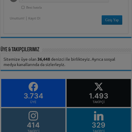
Beni hatırla
|
Unuttum!
Kayıt Ol
Üye & Takipçilerimiz
Sitemize üye olan
36,448
denizci ile birlikteyiz. Ayrıca sosyal
medya kanallarında da sizlerleyiz.
3.734
1.493
ÜYE
TAKIPÇI
414
329
TAKIPÇI
TAKIPÇI