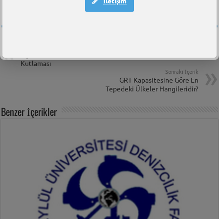
İletişim
Önceki İçerik
Ziya Kalkavan A.D.M.L.’nin 30. Yıl
Kutlaması
Sonraki İçerik
GRT Kapasitesine Göre En
Tepedeki Ülkeler Hangileridir?
Benzer İçerikler