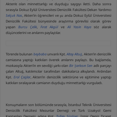
Akten’e olan minnettarlığı ve duyduğu saygıyı iletti. Daha sonra
sırasıyla Dokuz Eylül Üniversitesi Denizcilik Fakültesi Dekan Yardımcı
Selçuk Nas
, Akten’in öğrencileri ve şu anda Dokuz Eylül Üniversitesi
Denizcilik Fakültesi bünyesinde araştırma görevlisi olarak görev
yapan
Burcu Çelik
,
Fırat Akgül
ve
Ali Yasin Kaya
söz alarak
düşüncelerini ve anılarını paylaştılar.
Törende bulunan
beybaba
unvanlı Kpt.
Altay Altuğ
, Akten’in denizcilik
camiasına yaptığı katkıları överek anılarını paylaştı. Bu bağlamda,
mızıkasıyla Akten’in en sevdiği şarkı olan
Bir Şarkısın Sen
adlı parçayı
çalan Altuğ, katılımcılar tarafından dakikalarca alkışlandı. Ardından
Kpt.
Erol Çağlar
, Akten’in denizcilik sektörüne ve eğitimine yaptığı
katkıları sıralayarak camianın duyduğu minnettarlığı vurguladı.
Konuşmaların son bölümünde sırasıyla, İstanbul Teknik Üniversitesi
Denizcilik Fakültesi Mezunlar Derneği ve Türk Uzakyol Gemi
Kaptanları Derneği adına Kpt.
Tufan Süslüer
, İzmir Deniz Ticaret