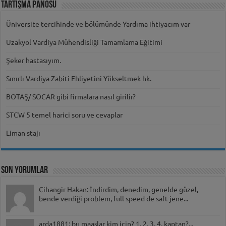
Tartışma Panosu
Üniversite tercihinde ve bölümünde Yardıma ihtiyacım var
Uzakyol Vardiya Mühendisliği Tamamlama Eğitimi
Şeker hastasıyım.
Sınırlı Vardiya Zabiti Ehliyetini Yükseltmek hk.
BOTAŞ/ SOCAR gibi firmalara nasıl girilir?
STCW 5 temel harici soru ve cevaplar
Liman stajı
Son Yorumlar
Cihangir Hakan: İndirdim, denedim, genelde güzel,
bende verdiği problem, full speed de saft jene...
arda1881: bu maaşlar kim için? 1, 2, 3, 4. kaptan?...