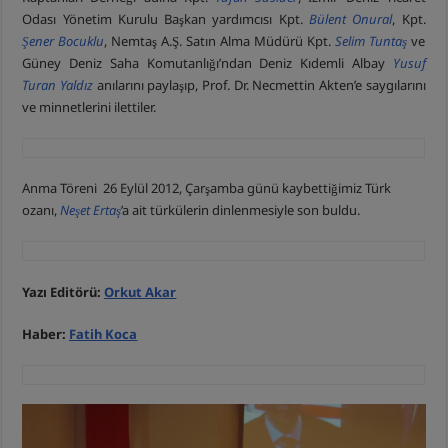
Odası Yönetim Kurulu Başkan yardımcısı Kpt.
Bülent Onural
, Kpt.
Şener Bocuklu
, Nemtaş A.Ş. Satın Alma Müdürü Kpt.
Selim Tuntaş
ve
Güney Deniz Saha Komutanlığı’ndan Deniz Kıdemli Albay
Yusuf
Turan Yaldız
anılarını paylaşıp, Prof. Dr. Necmettin Akten’e saygılarını
ve minnetlerini ilettiler.
Anma Töreni 26 Eylül 2012, Çarşamba günü kaybettiğimiz Türk
ozanı,
Neşet Ertaş
’a ait türkülerin dinlenmesiyle son buldu.
Yazı Editörü:
Orkut Akar
Haber:
Fatih Koca