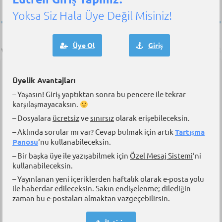
Yoksa Siz Hala Üye Değil Misiniz!
Üye Ol
Giriş
YAZAR: Dr. Aybars Oruç
Dr. Aybars Oruc, e-MarineEducation.com'un
Üyelik Avantajları
kurucusudur. Şu anda Tallinn Teknoloji
Üniversitesi'ndeki Denizcilik Siber Güvenlik
– Yaşasın! Giriş yaptıktan sonra bu pencere ile tekrar
Merkezi'nde doktor araştırmacı olarak
karşılaşmayacaksın.
çalışmaktadır. Doktora (PhD) derecesini Norveç
Bilim ve Teknoloji Üniversitesi'nden (NTNU)
– Dosyalara
ücretsiz
ve
sınırsız
olarak erişebileceksin.
almıştır. Çeşitli tip ve tonajlardaki gemielrde çalıştıktan sonra karaya
– Aklında sorular mı var? Cevap bulmak için artık
Tartışma
geçmiş ve enspektör olarak çalışmıştır. Teknik ve operasyonel
yönlerin yanı sıra insan faktörlerini de içeren geniş bir yelpazede
Panosu
‘nu kullanabileceksin.
denizcilik siber güvenliği üzerine bilimsel araştırmalar yapmaktadır.
– Bir başka üye ile yazışabilmek için
Özel Mesaj Sistemi
‘ni
Uluslararası Denizcilik Örgütü (IMO) tarafından bir ay süreyle
kullanabileceksin.
araştırmalarını yürütmek üzere kabul edilmiştir. Dr. Aybars Oruc, özel
ve askeri kurumlar dahil olmak üzere klas kuruluşlarına, sigorta
– Yayınlanan yeni içeriklerden haftalık olarak e-posta yolu
şirketlerine, Ar-Ge firmalarına, sahil güvenlik ve donanma
ile haberdar edileceksin. Sakın endişelenme; dilediğin
kuvvetlerine denizcilik siber güvenliği konusunda birçok seminer
zaman bu e-postaları almaktan vazgeçebilirsin.
vermiştir. 2022 yılında NATO’nun siber güvenlik konferansı (CyCon)
kapsamında Davetli Konuşmacı olarak yer almış ve çalışmalarını geniş
bir kitleyle paylaşmıştır.