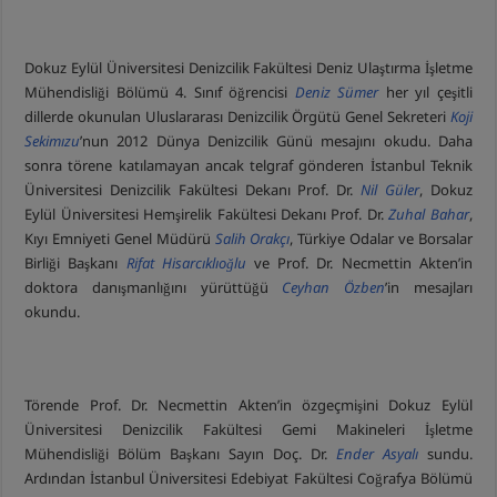
Dokuz Eylül Üniversitesi Denizcilik Fakültesi Deniz Ulaştırma İşletme
Mühendisliği Bölümü 4. Sınıf öğrencisi
Deniz Sümer
her yıl çeşitli
dillerde okunulan Uluslararası Denizcilik Örgütü Genel Sekreteri
Koji
Sekimızu
’nun 2012 Dünya Denizcilik Günü mesajını okudu. Daha
sonra törene katılamayan ancak telgraf gönderen İstanbul Teknik
Üniversitesi Denizcilik Fakültesi Dekanı Prof. Dr.
Nil Güler
, Dokuz
Eylül Üniversitesi Hemşirelik Fakültesi Dekanı Prof. Dr.
Zuhal Bahar
,
Kıyı Emniyeti Genel Müdürü
Salih Orakçı
, Türkiye Odalar ve Borsalar
Birliği Başkanı
Rifat Hisarcıklıoğlu
ve Prof. Dr. Necmettin Akten’in
doktora danışmanlığını yürüttüğü
Ceyhan Özben
’in mesajları
okundu.
Törende Prof. Dr. Necmettin Akten’in özgeçmişini Dokuz Eylül
Üniversitesi Denizcilik Fakültesi Gemi Makineleri İşletme
Mühendisliği Bölüm Başkanı Sayın Doç. Dr.
Ender Asyalı
sundu.
Ardından İstanbul Üniversitesi Edebiyat Fakültesi Coğrafya Bölümü