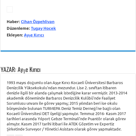
Haber:
Cihan Özpehlivan
Düzenleme:
Tugay Hocek
Ekleyen:
Ayşe Kırıcı
YAZAR: Ayşe Kırıcı
1993 mayıs doğumlu olan Ayşe Kırıcı Kocaeli Üniversitesi Barbaros
Denizcilik Yüksekokulu'ndan mezundur. Lise 2. sınıftan itibaren
denizle ilgili bir alanda çalışmak istediğine karar vermiştir. 2013-2014
akademik döneminde Barbaros Denizcilik Kulübü'nde Faaliyet
Sorumlusu unvanı ile görev yapmış; 2015 yılından beri ise okulu
bünyesinde bulunan TURMEPA Deniz Temiz Derneği'ne bağlı olan
Kocaeli Üniversitesi DET üyeliği yapmıştır. Temmuz 2016- Kasım 2017
tarihleri arasında Yılport Gebze Terminali'nde Puantör olarak görev
almıştır. Kasım 2017 tarihi itibari ile ATEK Gözetim ve Expertiz
Şirketinde Surveyor / Yönetici Asistanı olarak görev yapmaktadır.