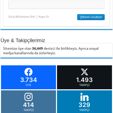
|
Giriş Bölümüne Dön
Kayıt Ol
Üye & Takipçilerimiz
Sitemize üye olan
36,449
denizci ile birlikteyiz. Ayrıca sosyal
medya kanallarında da sizlerleyiz.
3.734
1.493
ÜYE
TAKIPÇI
414
329
TAKIPÇI
TAKIPÇI