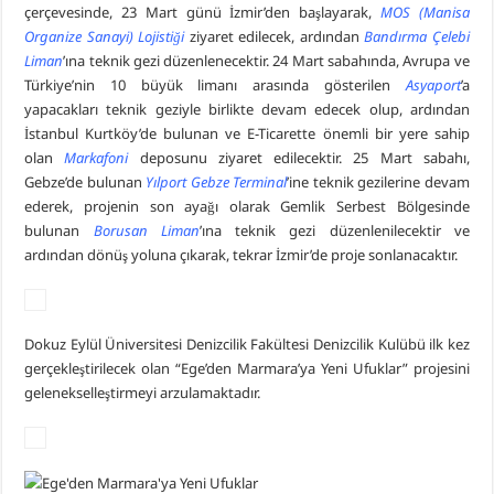
çerçevesinde, 23 Mart günü İzmir’den başlayarak,
MOS (Manisa
Organize Sanayi) Lojistiği
ziyaret edilecek, ardından
Bandırma Çelebi
Liman
’ına teknik gezi düzenlenecektir. 24 Mart sabahında, Avrupa ve
Türkiye’nin 10 büyük limanı arasında gösterilen
Asyaport
’a
yapacakları teknik geziyle birlikte devam edecek olup, ardından
İstanbul Kurtköy’de bulunan ve E-Ticarette önemli bir yere sahip
olan
Markafoni
deposunu ziyaret edilecektir. 25 Mart sabahı,
Gebze’de bulunan
Yılport Gebze Terminal
’ine teknik gezilerine devam
ederek, projenin son ayağı olarak Gemlik Serbest Bölgesinde
bulunan
Borusan Liman
’ına teknik gezi düzenlenilecektir ve
ardından dönüş yoluna çıkarak, tekrar İzmir’de proje sonlanacaktır.
Dokuz Eylül Üniversitesi Denizcilik Fakültesi Denizcilik Kulübü ilk kez
gerçekleştirilecek olan “Ege’den Marmara’ya Yeni Ufuklar” projesini
gelenekselleştirmeyi arzulamaktadır.