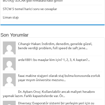
BOTAŞ/ SOCAR gibi firmalara nasıl girilir?
STCW 5 temel harici soru ve cevaplar
Liman stajı
Son Yorumlar
Cihangir Hakan: İndirdim, denedim, genelde güzel,
bende verdiği problem, full speed de saft jene...
arda1881: bu maaşlar kim için? 1, 2, 3, 4. kaptan?...
faaa: makine stajyeri olarak staj bulma konusunda zorluk
yaşar mıyım üniversite mezunu...
Dr. Aybars Oruç: Kullanılabilir ancak maliyet hesabını
yapmak lazım. Farklı kapasitelerde var. Ör...
Diversey: Evaporatör sistemi bir yerleşim yeri için su