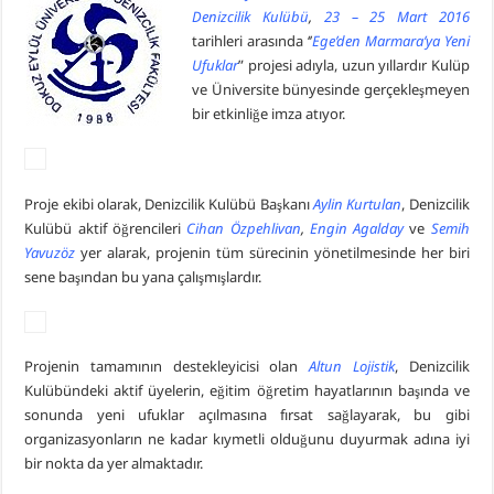
Denizcilik Kulübü
,
23 – 25 Mart 2016
tarihleri arasında ‘’
Ege’den Marmara’ya Yeni
Ufuklar
” projesi adıyla, uzun yıllardır Kulüp
ve Üniversite bünyesinde gerçekleşmeyen
bir etkinliğe imza atıyor.
Proje ekibi olarak, Denizcilik Kulübü Başkanı
Aylin Kurtulan
, Denizcilik
Kulübü aktif öğrencileri
Cihan Özpehlivan
,
Engin Agalday
ve
Semih
Yavuzöz
yer alarak, projenin tüm sürecinin yönetilmesinde her biri
sene başından bu yana çalışmışlardır.
Projenin tamamının destekleyicisi olan
Altun Lojistik
, Denizcilik
Kulübündeki aktif üyelerin, eğitim öğretim hayatlarının başında ve
sonunda yeni ufuklar açılmasına fırsat sağlayarak, bu gibi
organizasyonların ne kadar kıymetli olduğunu duyurmak adına iyi
bir nokta da yer almaktadır.