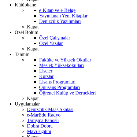
Kütüphane
e-Kitap ve e-Belge
Yayınlanan Yeni Kitaplar
Denizcilik Yazılımları
Kapat
Özel Bölüm
Özel Çalışmalar
Özel Yazılar
Kapat
Tanıtım
Fakülte ve Yüksek Okullar
Meslek Yüksekokulları
Liseler
Kurslar
Lisans Programları
Önlisans Programları
Öğrenci Kulüp ve Dernekleri
Kapat
Uygulamalar
Denizcilik Maaş Skalası
e-MarEdu Radyo
Tartışma Panosu
Dobra Dobra
Mavi Eğitim
Kapat