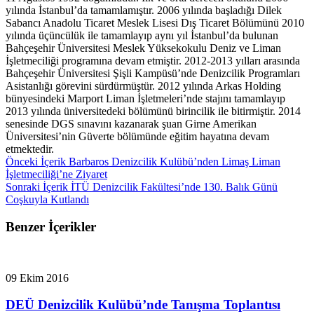
yılında İstanbul’da tamamlamıştır. 2006 yılında başladığı Dilek
Sabancı Anadolu Ticaret Meslek Lisesi Dış Ticaret Bölümünü 2010
yılında üçüncülük ile tamamlayıp aynı yıl İstanbul’da bulunan
Bahçeşehir Üniversitesi Meslek Yüksekokulu Deniz ve Liman
İşletmeciliği programına devam etmiştir. 2012-2013 yılları arasında
Bahçeşehir Üniversitesi Şişli Kampüsü’nde Denizcilik Programları
Asistanlığı görevini sürdürmüştür. 2012 yılında Arkas Holding
bünyesindeki Marport Liman İşletmeleri’nde stajını tamamlayıp
2013 yılında üniversitedeki bölümünü birincilik ile bitirmiştir. 2014
senesinde DGS sınavını kazanarak şuan Girne Amerikan
Üniversitesi’nin Güverte bölümünde eğitim hayatına devam
etmektedir.
Önceki İçerik
Barbaros Denizcilik Kulübü’nden Limaş Liman
İşletmeciliği’ne Ziyaret
Sonraki İçerik
İTÜ Denizcilik Fakültesi’nde 130. Balık Günü
Coşkuyla Kutlandı
Benzer İçerikler
09 Ekim 2016
DEÜ Denizcilik Kulübü’nde Tanışma Toplantısı