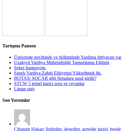
Tartışma Panosu
Üniversite tercihinde ve bölümünde Yardıma ihtiyacım var
Uzakyol Vardiya Mühendisliği Tamamlama Eğitimi
Şeker hastasıyım.
Sınırlı Vardiya Zabiti Ehliyetini Yükseltmek hk.
BOTAŞ/ SOCAR gibi firmalara nasıl girilir?
STCW 5 temel harici soru ve cevaplar
Liman stajı
Son Yorumlar
Cihangir Hakan: İndirdim, denedim, genelde güzel, bende