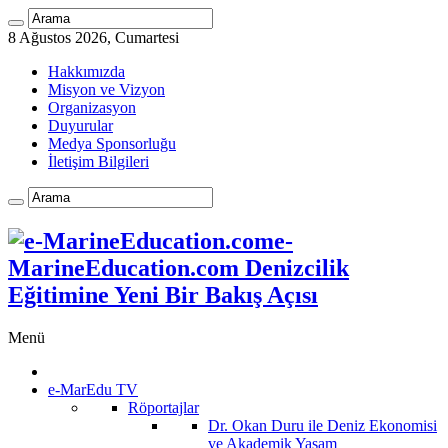
8 Ağustos 2026, Cumartesi
Hakkımızda
Misyon ve Vizyon
Organizasyon
Duyurular
Medya Sponsorluğu
İletişim Bilgileri
e-
MarineEducation.com Denizcilik
Eğitimine Yeni Bir Bakış Açısı
Menü
e-MarEdu TV
Röportajlar
Dr. Okan Duru ile Deniz Ekonomisi
ve Akademik Yaşam