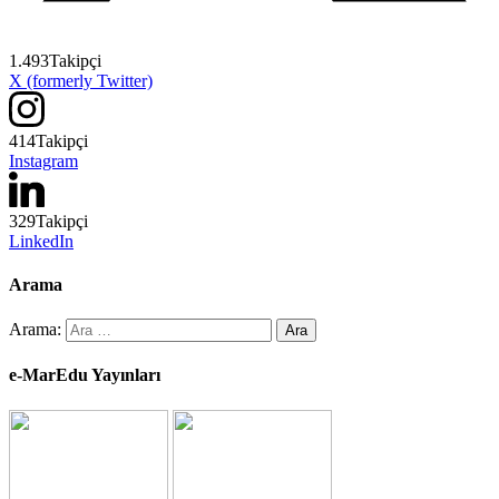
1.493
Takipçi
X (formerly Twitter)
414
Takipçi
Instagram
329
Takipçi
LinkedIn
Arama
Arama:
e-MarEdu Yayınları