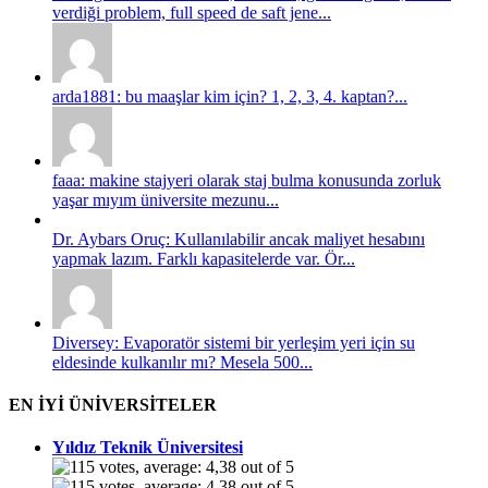
verdiği problem, full speed de saft jene...
arda1881: bu maaşlar kim için? 1, 2, 3, 4. kaptan?...
faaa: makine stajyeri olarak staj bulma konusunda zorluk
yaşar mıyım üniversite mezunu...
Dr. Aybars Oruç: Kullanılabilir ancak maliyet hesabını
yapmak lazım. Farklı kapasitelerde var. Ör...
Diversey: Evaporatör sistemi bir yerleşim yeri için su
eldesinde kulkanılır mı? Mesela 500...
EN İYİ ÜNİVERSİTELER
Yıldız Teknik Üniversitesi