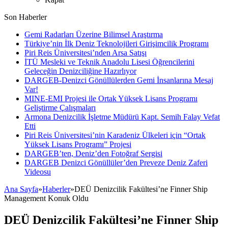
Son Haberler
Gemi Radarları Üzerine Bilimsel Araştırma
Türkiye’nin İlk Deniz Teknolojileri Girişimcilik Programı
Piri Reis Üniversitesi’nden Arsa Satışı
İTÜ Mesleki ve Teknik Anadolu Lisesi Öğrencilerini
Geleceğin Denizciliğine Hazırlıyor
DARGEB-Denizci Gönüllülerden Gemi İnsanlarına Mesaj
Var!
MINE-EMI Projesi ile Ortak Yüksek Lisans Programı
Geliştirme Çalışmaları
Armona Denizcilik İşletme Müdürü Kapt. Semih Falay Vefat
Etti
Piri Reis Üniversitesi’nin Karadeniz Ülkeleri için “Ortak
Yüksek Lisans Programı” Projesi
DARGEB’ten, Deniz’den Fotoğraf Sergisi
DARGEB Denizci Gönüllüler’den Preveze Deniz Zaferi
Videosu
Ana Sayfa
»
Haberler
»
DEÜ Denizcilik Fakültesi’ne Finner Ship
Management Konuk Oldu
DEÜ Denizcilik Fakültesi’ne Finner Ship