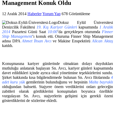
Management Konuk Oldu
12 Aralık 2014
Haberler
Yorum Yap
678 Görüntüleme
Dokuz Eylül Üniversitesi
Denizcilik Fakültesi
19. Kış Kariyer Günleri
kapsamında
1 Aralık
2014
Pazartesi Günü Saat
10:00
’da gerçekleşen oturumda
Finner
Ship Management
’ı konuk etti. Oturuma Finner Ship Management
adına DPA
Ahmet İhsan Avcı
ve Makine Enspektörü
Alican Aktaş
katıldı.
Konuşmasına kariyer günlerinde olmaktan dolayı duydukları
mutluluğu anlatarak başlayan Sn. Avcı, kariyer günleri kapsamında
davet edildikleri içinde ayrıca okul yönetimine teşekkürlerini sundu.
Şirket hakkında kısa bilgilendirmede bulunan Sn. Avcı filolarında
4
adet kuru yük
gemilerinin bulunduğunu ve hepsinin
Malta bayraklı
olduğundan bahsetti. Stajyere önem verdiklerini onları geleceğin
zabitleri olarak gördüklerini konuşmaları boyunca özellikle
vurgulayan Sn. Avcı, stajyerlerin gelişimi için gerekli özeni
gösterdiklerini de sözlerine ekledi.