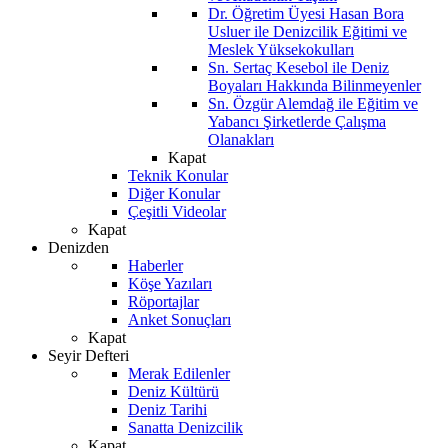
Dr. Öğretim Üyesi Hasan Bora
Usluer ile Denizcilik Eğitimi ve
Meslek Yüksekokulları
Sn. Sertaç Kesebol ile Deniz
Boyaları Hakkında Bilinmeyenler
Sn. Özgür Alemdağ ile Eğitim ve
Yabancı Şirketlerde Çalışma
Olanakları
Kapat
Teknik Konular
Diğer Konular
Çeşitli Videolar
Kapat
Denizden
Haberler
Köşe Yazıları
Röportajlar
Anket Sonuçları
Kapat
Seyir Defteri
Merak Edilenler
Deniz Kültürü
Deniz Tarihi
Sanatta Denizcilik
Kapat