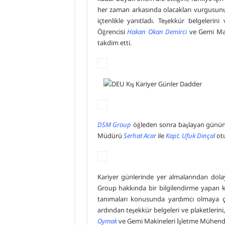
her zaman arkasında olacakları vurgusunu 
içtenlikle yanıtladı. Teşekkür belgelerin
Öğrencisi
Hakan Okan Demirci
ve Gemi Maki
takdim etti.
DSM Group
öğleden sonra başlayan günün 
Müdürü
Serhat Acar
ile
Kapt. Ufuk Dinçal
otu
Kariyer günlerinde yer almalarından dolay
Group hakkında bir bilgilendirme yapan ko
tanımaları konusunda yardımcı olmaya ç
ardından teşekkür belgeleri ve plaketlerini
Oymak
ve Gemi Makineleri İşletme Mühendisl