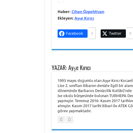
Haber:
Cihan Özpehlivan
Ekleyen:
Ayşe Kırıcı
Facebook
Twitter
2
0
YAZAR: Ayşe Kırıcı
1993 mayıs doğumlu olan Ayşe Kırıcı Kocael
Lise 2. sınıftan itibaren denizle ilgili bir a
döneminde Barbaros Denizcilik Kulübü'nde F
ise okulu bünyesinde bulunan TURMEPA Deniz
yapmıştır. Temmuz 2016- Kasım 2017 tarihle
almıştır. Kasım 2017 tarihi itibari ile ATEK 
görev yapmaktadır.