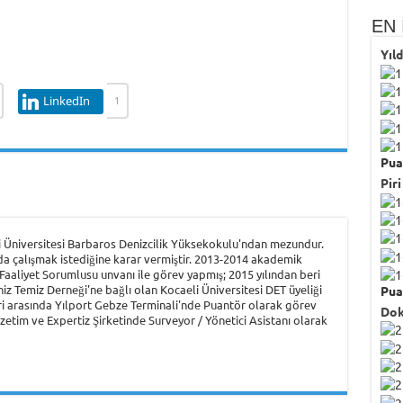
EN 
Yıl
LinkedIn
1
Pua
Piri
i Üniversitesi Barbaros Denizcilik Yüksekokulu'ndan mezundur.
landa çalışmak istediğine karar vermiştir. 2013-2014 akademik
aaliyet Sorumlusu unvanı ile görev yapmış; 2015 yılından beri
 Temiz Derneği'ne bağlı olan Kocaeli Üniversitesi DET üyeliği
Pua
ri arasında Yılport Gebze Terminali'nde Puantör olarak görev
Dok
Gözetim ve Expertiz Şirketinde Surveyor / Yönetici Asistanı olarak