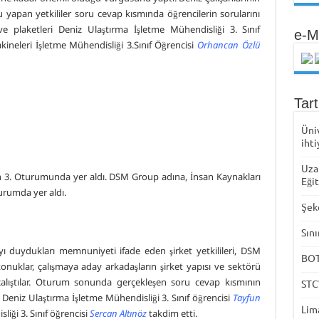
yapan yetkililer soru cevap kısmında öğrencilerin sorularını
i ve plaketleri Deniz Ulaştırma İşletme Mühendisliği 3. Sınıf
e-M
neleri İşletme Mühendisliği 3.Sınıf Öğrencisi
Orhancan Özlü
Tar
Üni
ihti
Uza
3. Oturumunda yer aldı. DSM Group adına, İnsan Kaynakları
Eği
rumda yer aldı.
Şek
Sını
ı duydukları memnuniyeti ifade eden şirket yetkilileri, DSM
BOTA
nuklar, çalışmaya aday arkadaşların şirket yapısı ve sektörü
alıştılar. Oturum sonunda gerçekleşen soru cevap kısmının
STC
, Deniz Ulaştırma İşletme Mühendisliği 3. Sınıf öğrencisi
Tayfun
Lima
iği 3. Sınıf öğrencisi
Sercan Altınöz
takdim etti.