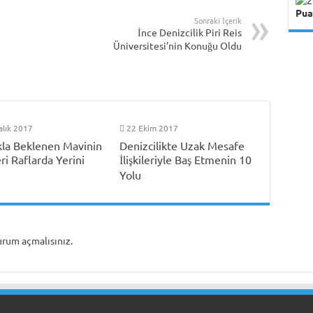
Pua
Sonraki İçerik
İnce Denizcilik Piri Reis
Üniversitesi’nin Konuğu Oldu
alık 2017
22 Ekim 2017
la Beklenen Mavinin
Denizcilikte Uzak Mesafe
ri Raflarda Yerini
İlişkileriyle Baş Etmenin 10
Yolu
urum açmalısınız
.