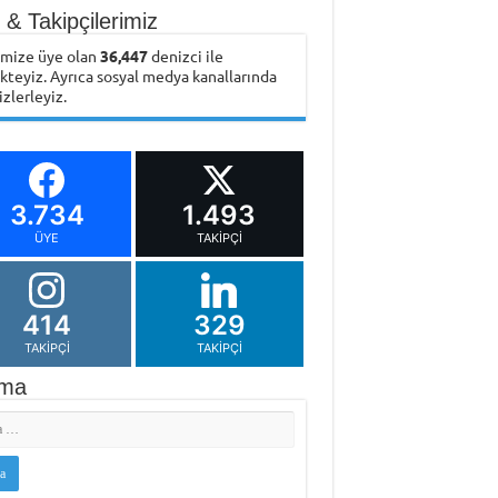
& Takipçilerimiz
emize üye olan
36,447
denizci ile
ikteyiz. Ayrıca sosyal medya kanallarında
izlerleyiz.
3.734
1.493
ÜYE
TAKIPÇI
414
329
TAKIPÇI
TAKIPÇI
ma