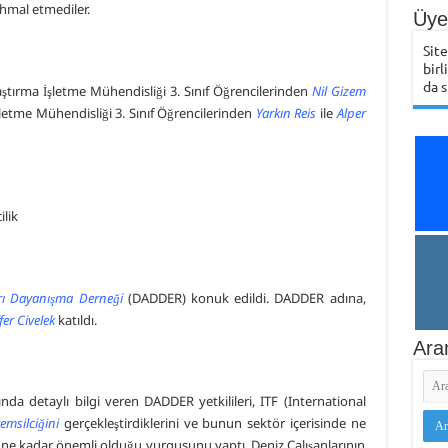
ihmal etmediler.
Üye 
Sit
birl
da s
aştırma İşletme Mühendisliği 3. Sınıf Öğrencilerinden
Nil Gizem
letme Mühendisliği 3. Sınıf Öğrencilerinden
Yarkın Reis
ile
Alper
arı Dayanışma Derneği
(DADDER) konuk edildi. DADDER adına,
er Civelek
katıldı.
Ara
da detaylı bilgi veren DADDER yetkilileri, ITF (International
temsilciğini
gerçekleştirdiklerini ve bunun sektör içerisinde ne
n ne kadar önemli olduğu vurgusunu yaptı. Deniz Çalışanlarının