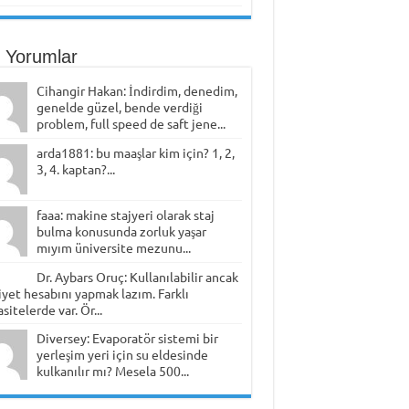
 Yorumlar
Cihangir Hakan: İndirdim, denedim,
genelde güzel, bende verdiği
problem, full speed de saft jene...
arda1881: bu maaşlar kim için? 1, 2,
3, 4. kaptan?...
faaa: makine stajyeri olarak staj
bulma konusunda zorluk yaşar
mıyım üniversite mezunu...
Dr. Aybars Oruç: Kullanılabilir ancak
yet hesabını yapmak lazım. Farklı
sitelerde var. Ör...
Diversey: Evaporatör sistemi bir
yerleşim yeri için su eldesinde
kulkanılır mı? Mesela 500...