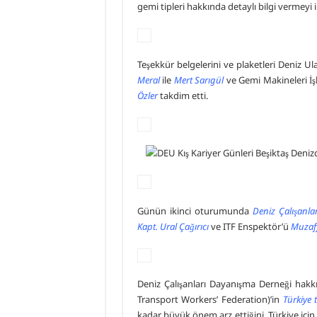
gemi tipleri hakkında detaylı bilgi vermeyi 
Teşekkür belgelerini ve plaketleri Deniz Ul
Meral
ile
Mert Sarıgül
ve Gemi Makineleri İş
Özler
takdim etti.
Günün ikinci oturumunda
Deniz Çalışanl
Kapt. Ural Çağırıcı
ve ITF Enspektör’ü
Muzaff
Deniz Çalışanları Dayanışma Derneği hakkın
Transport Workers’ Federation)’in
Türkiye 
kadar büyük önem arz ettiğini, Türkiye içi