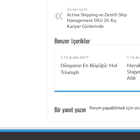
Önceki İçerik
Active Shipping ve Zenith Ship
Management DEU 20. Kış
Kariyer Günlerinde
Benzer İçerikler
15 Aralık 2017
14 Ar
Dünyanın En Büyüğü: Mol
Merak
Stajye
Triumph
Aldı
Bir yanıt yazın
Yorum yapabilmek için
ot