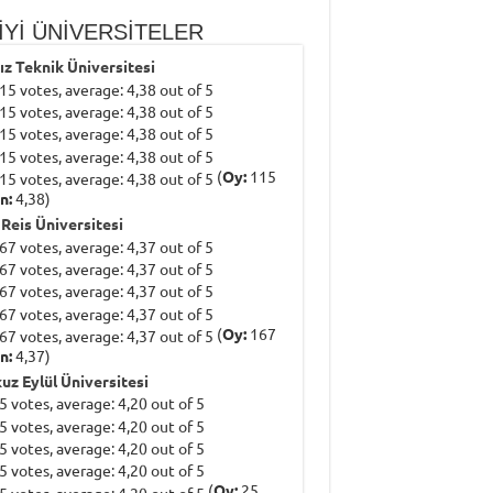
İYİ ÜNİVERSİTELER
dız Teknik Üniversitesi
(
Oy:
115
n:
4,38)
 Reis Üniversitesi
(
Oy:
167
n:
4,37)
uz Eylül Üniversitesi
(
Oy:
25