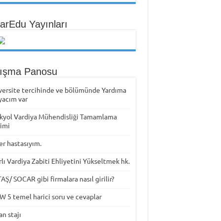
arEdu Yayınları
tışma Panosu
versite tercihinde ve bölümünde Yardıma
yacım var
kyol Vardiya Mühendisliği Tamamlama
timi
er hastasıyım.
rlı Vardiya Zabiti Ehliyetini Yükseltmek hk.
Ş/ SOCAR gibi firmalara nasıl girilir?
W 5 temel harici soru ve cevaplar
n stajı