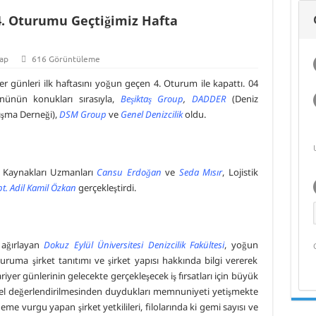
 4. Oturumu Geçtiğimiz Hafta
ap
616 Görüntüleme
er günleri ilk haftasını yoğun geçen 4. Oturum ile kapattı. 04
ünün konukları sırasıyla,
Beşiktaş Group
,
DADDER
(Deniz
ışma Derneği),
DSM Group
ve
Genel Denizcilik
oldu.
 Kaynakları Uzmanları
Cansu Erdoğan
ve
Seda Mısır
, Lojistik
t. Adil Kamil Özkan
gerçekleştirdi.
 ağırlayan
Dokuz Eylül Üniversitesi Denizcilik Fakültesi
, yoğun
turuma şirket tanıtımı ve şirket yapısı hakkında bilgi vererek
riyer günlerinin gelecekte gerçekleşecek iş fırsatları için büyük
el değerlendirilmesinden duydukları memnuniyeti yetişmekte
öneme vurgu yapan şirket yetkilileri, filolarında ki gemi sayısı ve