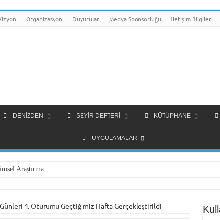
Vizyon
Organizasyon
Duyurular
Medya Sponsorluğu
İletişim Bilgileri
DENIZDEN
SEYIR DEFTERI
KÜTÜPHANE
UYGULAMALAR
imsel Araştırma
 Günleri 4. Oturumu Geçtiğimiz Hafta Gerçekleştirildi
Kull