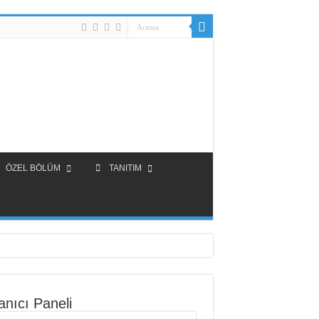
ÖZEL BÖLÜM
TANITIM
anıcı Paneli