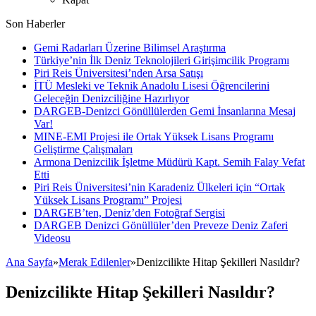
Son Haberler
Gemi Radarları Üzerine Bilimsel Araştırma
Türkiye’nin İlk Deniz Teknolojileri Girişimcilik Programı
Piri Reis Üniversitesi’nden Arsa Satışı
İTÜ Mesleki ve Teknik Anadolu Lisesi Öğrencilerini
Geleceğin Denizciliğine Hazırlıyor
DARGEB-Denizci Gönüllülerden Gemi İnsanlarına Mesaj
Var!
MINE-EMI Projesi ile Ortak Yüksek Lisans Programı
Geliştirme Çalışmaları
Armona Denizcilik İşletme Müdürü Kapt. Semih Falay Vefat
Etti
Piri Reis Üniversitesi’nin Karadeniz Ülkeleri için “Ortak
Yüksek Lisans Programı” Projesi
DARGEB’ten, Deniz’den Fotoğraf Sergisi
DARGEB Denizci Gönüllüler’den Preveze Deniz Zaferi
Videosu
Ana Sayfa
»
Merak Edilenler
»
Denizcilikte Hitap Şekilleri Nasıldır?
Denizcilikte Hitap Şekilleri Nasıldır?