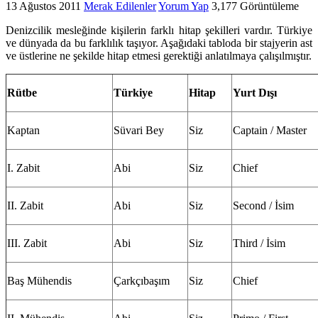
13 Ağustos 2011
Merak Edilenler
Yorum Yap
3,177 Görüntüleme
Denizcilik mesleğinde kişilerin farklı hitap şekilleri vardır. Türkiye
ve dünyada da bu farklılık taşıyor. Aşağıdaki tabloda bir stajyerin ast
ve üstlerine ne şekilde hitap etmesi gerektiği anlatılmaya çalışılmıştır.
Rütbe
Türkiye
Hitap
Yurt Dışı
Kaptan
Süvari Bey
Siz
Captain / Master
I. Zabit
Abi
Siz
Chief
II. Zabit
Abi
Siz
Second / İsim
III. Zabit
Abi
Siz
Third / İsim
Baş Mühendis
Çarkçıbaşım
Siz
Chief