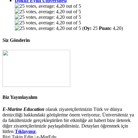
Dokuz Eylül Üniversitesi
(
Oy:
25
Puan:
4,20)
Siz Gönderin
Biz Yayınlayalım
E-Marine Education
olarak ziyaretçilerimizin Türk ve dünya
denizciliği hakkındaki görüşlerine önem veriyoruz. Üniversiteniz ya
da fakültenizde gerçekleştirilen bir etkinliğe ait haberi bize ileterek
diğer ziyaretçilerimizle paylaşabilirsiniz. Detayları öğrenmek için
lütfen
Tıklayınız
.
Bizi Takip Edin | e-MarEdu