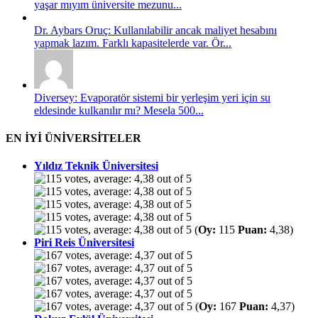
yaşar mıyım üniversite mezunu...
Dr. Aybars Oruç: Kullanılabilir ancak maliyet hesabını
yapmak lazım. Farklı kapasitelerde var. Ör...
Diversey: Evaporatör sistemi bir yerleşim yeri için su
eldesinde kulkanılır mı? Mesela 500...
EN İYİ ÜNİVERSİTELER
Yıldız Teknik Üniversitesi
(
Oy:
115
Puan:
4,38)
Piri Reis Üniversitesi
(
Oy:
167
Puan:
4,37)