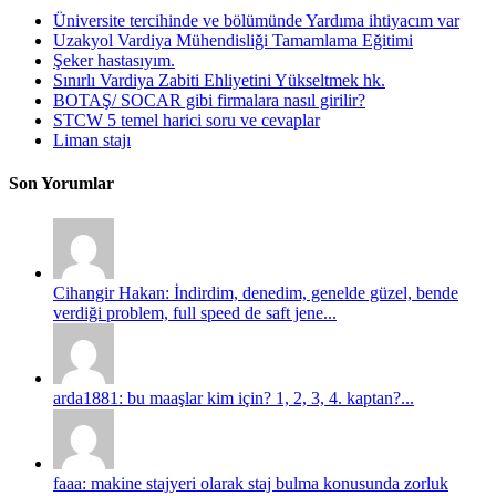
Üniversite tercihinde ve bölümünde Yardıma ihtiyacım var
Uzakyol Vardiya Mühendisliği Tamamlama Eğitimi
Şeker hastasıyım.
Sınırlı Vardiya Zabiti Ehliyetini Yükseltmek hk.
BOTAŞ/ SOCAR gibi firmalara nasıl girilir?
STCW 5 temel harici soru ve cevaplar
Liman stajı
Son Yorumlar
Cihangir Hakan: İndirdim, denedim, genelde güzel, bende
verdiği problem, full speed de saft jene...
arda1881: bu maaşlar kim için? 1, 2, 3, 4. kaptan?...
faaa: makine stajyeri olarak staj bulma konusunda zorluk