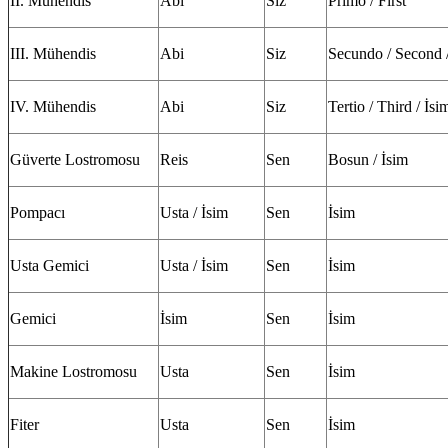
II. Mühendis
Abi
Siz
Primo / First
III. Mühendis
Abi
Siz
Secundo / Second /
IV. Mühendis
Abi
Siz
Tertio / Third / İsi
Güverte Lostromosu
Reis
Sen
Bosun / İsim
Pompacı
Usta / İsim
Sen
İsim
Usta Gemici
Usta / İsim
Sen
İsim
Gemici
İsim
Sen
İsim
Makine Lostromosu
Usta
Sen
İsim
Fiter
Usta
Sen
İsim