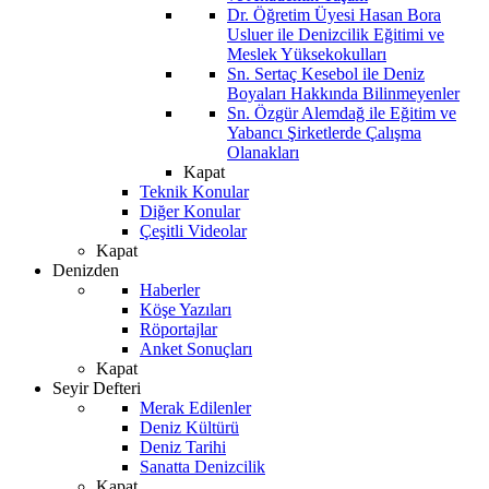
Dr. Öğretim Üyesi Hasan Bora
Usluer ile Denizcilik Eğitimi ve
Meslek Yüksekokulları
Sn. Sertaç Kesebol ile Deniz
Boyaları Hakkında Bilinmeyenler
Sn. Özgür Alemdağ ile Eğitim ve
Yabancı Şirketlerde Çalışma
Olanakları
Kapat
Teknik Konular
Diğer Konular
Çeşitli Videolar
Kapat
Denizden
Haberler
Köşe Yazıları
Röportajlar
Anket Sonuçları
Kapat
Seyir Defteri
Merak Edilenler
Deniz Kültürü
Deniz Tarihi
Sanatta Denizcilik
Kapat