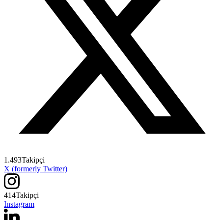
1.493
Takipçi
X (formerly Twitter)
414
Takipçi
Instagram