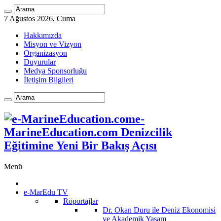
7 Ağustos 2026, Cuma
Hakkımızda
Misyon ve Vizyon
Organizasyon
Duyurular
Medya Sponsorluğu
İletişim Bilgileri
e-
MarineEducation.com Denizcilik
Eğitimine Yeni Bir Bakış Açısı
Menü
e-MarEdu TV
Röportajlar
Dr. Okan Duru ile Deniz Ekonomisi
ve Akademik Yaşam