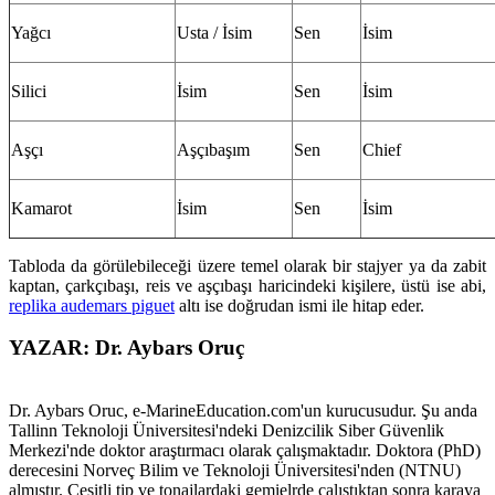
Yağcı
Usta / İsim
Sen
İsim
Silici
İsim
Sen
İsim
Aşçı
Aşçıbaşım
Sen
Chief
Kamarot
İsim
Sen
İsim
Tabloda da görülebileceği üzere temel olarak bir stajyer ya da zabit
kaptan, çarkçıbaşı, reis ve aşçıbaşı haricindeki kişilere, üstü ise abi,
replika audemars piguet
altı ise doğrudan ismi ile hitap eder.
YAZAR: Dr. Aybars Oruç
Dr. Aybars Oruc, e-MarineEducation.com'un kurucusudur. Şu anda
Tallinn Teknoloji Üniversitesi'ndeki Denizcilik Siber Güvenlik
Merkezi'nde doktor araştırmacı olarak çalışmaktadır. Doktora (PhD)
derecesini Norveç Bilim ve Teknoloji Üniversitesi'nden (NTNU)
almıştır. Çeşitli tip ve tonajlardaki gemielrde çalıştıktan sonra karaya