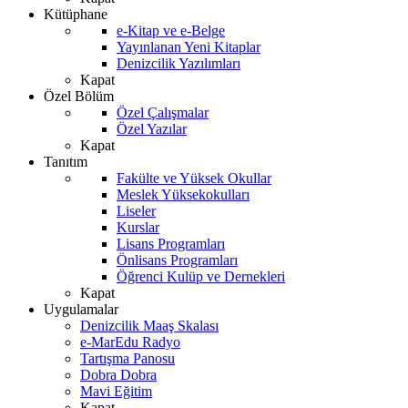
Kütüphane
e-Kitap ve e-Belge
Yayınlanan Yeni Kitaplar
Denizcilik Yazılımları
Kapat
Özel Bölüm
Özel Çalışmalar
Özel Yazılar
Kapat
Tanıtım
Fakülte ve Yüksek Okullar
Meslek Yüksekokulları
Liseler
Kurslar
Lisans Programları
Önlisans Programları
Öğrenci Kulüp ve Dernekleri
Kapat
Uygulamalar
Denizcilik Maaş Skalası
e-MarEdu Radyo
Tartışma Panosu
Dobra Dobra
Mavi Eğitim
Kapat