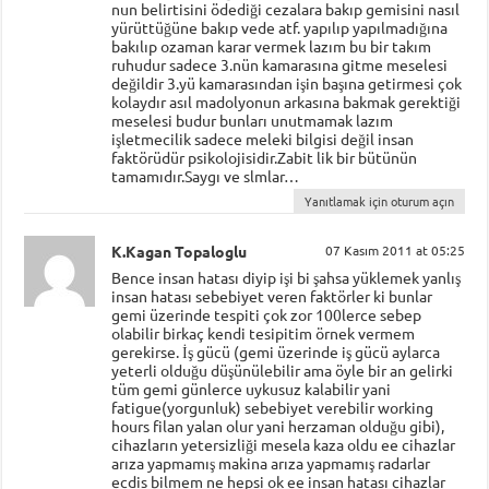
nun belirtisini ödediği cezalara bakıp gemisini nasıl
yürüttüğüne bakıp vede atf. yapılıp yapılmadığına
bakılıp ozaman karar vermek lazım bu bir takım
ruhudur sadece 3.nün kamarasına gitme meselesi
değildir 3.yü kamarasından işin başına getirmesi çok
kolaydır asıl madolyonun arkasına bakmak gerektiği
meselesi budur bunları unutmamak lazım
işletmecilik sadece meleki bilgisi değil insan
faktörüdür psikolojisidir.Zabit lik bir bütünün
tamamıdır.Saygı ve slmlar…
Yanıtlamak için oturum açın
K.Kagan Topaloglu
07 Kasım 2011 at 05:25
Bence insan hatası diyip işi bi şahsa yüklemek yanlış
insan hatası sebebiyet veren faktörler ki bunlar
gemi üzerinde tespiti çok zor 100lerce sebep
olabilir birkaç kendi tesipitim örnek vermem
gerekirse. İş gücü (gemi üzerinde iş gücü aylarca
yeterli olduğu düşünülebilir ama öyle bir an gelirki
tüm gemi günlerce uykusuz kalabilir yani
fatigue(yorgunluk) sebebiyet verebilir working
hours filan yalan olur yani herzaman olduğu gibi),
cihazların yetersizliği mesela kaza oldu ee cihazlar
arıza yapmamış makina arıza yapmamış radarlar
ecdis bilmem ne hepsi ok ee insan hatası cihazlar