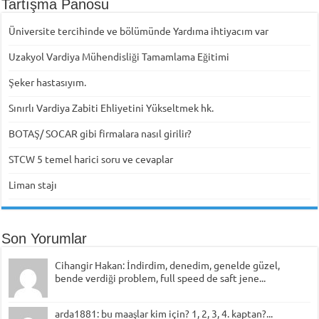
Tartışma Panosu
Üniversite tercihinde ve bölümünde Yardıma ihtiyacım var
Uzakyol Vardiya Mühendisliği Tamamlama Eğitimi
Şeker hastasıyım.
Sınırlı Vardiya Zabiti Ehliyetini Yükseltmek hk.
BOTAŞ/ SOCAR gibi firmalara nasıl girilir?
STCW 5 temel harici soru ve cevaplar
Liman stajı
Son Yorumlar
Cihangir Hakan: İndirdim, denedim, genelde güzel,
bende verdiği problem, full speed de saft jene...
arda1881: bu maaşlar kim için? 1, 2, 3, 4. kaptan?...