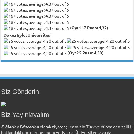
(
Oy:
167
Puan:
4,37)
Dokuz Eylül Üniversitesi
(
Oy:
25
Puan:
4,20)
Siz Gönderin
Biz Yayınlayalım
E-Marine Education
olarak ziyaretçilerimizin Türk ve dünya denizciliği
hakkındaki görüşlerine önem veriyoruz. Üniversiteniz ya da