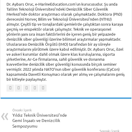
Dr. Aybars Oruc, e-MarineEducation.com'un kurucusudur. Şu anda
Tallinn Teknoloji Üniversitesi'ndeki Denizcilik Siber Güvenlik
Merkezi'nde doktor araştırmacı olarak çalışmaktadır. Doktora (PhD)
derecesini Norveç Bilim ve Teknoloji Üniversitesi'nden (NTNU)
almıştır. Çeşitli tip ve tonajlardaki gemielrde çalıştıktan sonra karaya
geçmiş ve enspektör olarak çalışmıştır. Teknik ve operasyonel
yönlerin yanı sıra insan faktörlerini de içeren geniş bir yelpazede
denizcilik siber güvenliği üzerine bilimsel araştırmalar yapmaktadır.
Uluslararası Denizcilik Örgütü (IMO) tarafından bir ay süreyle
araştırmalarını yürütmek üzere kabul edilmiştir. Dr. Aybars Oruc, özel
ve askeri kurumlar dahil olmak üzere klas kuruluşlarına, sigorta
şirketlerine, Ar-Ge firmalarına, sahil güvenlik ve donanma
kuvvetlerine denizcilik siber güvenliği konusunda birçok seminer
vermiştir. 2022 yılında NATO’nun siber güvenlik konferansı (CyCon)
kapsamında Davetli Konuşmacı olarak yer almış ve çalışmalarını geniş
bir kitleyle paylaşmıştır.
Önceki İçerik
Yıldız Teknik Üniversitesi’nde
Gemi İnşaatı ve Denizcilik
Sempozyumu
Sonraki İçerik