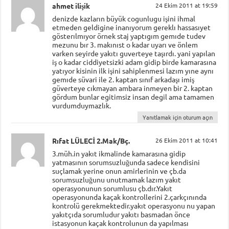
ahmet ilişik
24 Ekim 2011 at 19:59
denizde kazların büyük cogunlugu işini ihmal
etmeden geldigine inanıyorum gereklı hassasıyet
gösterılmıyor örnek staj yaptıgım gemıde tudev
mezunu bır 3. makınıst o kadar uyarı ve önlem
varken seyirde yakıtı guverteye taşırdı. yani yapılan
iş o kadar ciddiyetsizki adam gidip birde kamarasına
yatıyor kisinin ilk işini sahiplenmesi lazım yıne aynı
gemıde süvari ile 2. kaptan sınıf arkadaşı imiş
güverteye cıkmayan ambara inmeyen bir 2. kaptan
gördum bunlar egitimsiz insan degil ama tamamen
vurdumduymazlık.
Yanıtlamak için oturum açın
Rıfat LÜLECİ 2.Mak/Bç.
26 Ekim 2011 at 10:41
3.müh.in yakıt ikmalinde kamarasına gidip
yatmasının sorumsuzluğunda sadece kendisini
suçlamak yerine onun amirlerinin ve çb.da
sorumsuzluğunu unutmamak lazım yakıt
operasyonunun sorumlusu çb.dır.Yakıt
operasyonunda kaçak kontrollerini 2.çarkçınında
kontrolü gerekmektedir.yakıt operasyonu nu yapan
yakıtçıda sorumludur yakıtı basmadan önce
istasyonun kaçak kontrolunun da yapılması