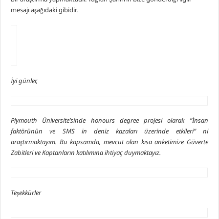
mesajı aşağıdaki gibidir.
Piri Reis Üniversitesi’nin Karadeniz Ülkeleri için “Ortak Yüksek Lisans Prog
DARGEB’ten, Deniz’den Fotoğraf Sergisi
DARGEB Denizci Gönüllüler’den Preveze Deniz Zaferi Videosu
İyi günler,
Plymouth Üniversite’sinde honours degree projesi olarak ”İnsan
faktörünün ve SMS in deniz kazaları üzerinde etkileri” ni
araştırmaktayım. Bu kapsamda, mevcut olan kısa anketimize Güverte
Zabitleri ve Kaptanların katılımına ihtiyaç duymaktayız.
Teşekkürler