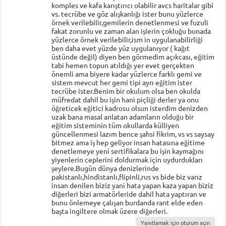
komples ve kafa karıştırıcı olabilir avcs haritalar gibi
vs. tecrübe ve göz alışkanlığı ister bunu yüzlerce
örnek verilebilir,gemilerin denetlenmesi ve fuzuli
fakat zorunlu ve zaman alan işlerin çokluğu bunada
yüzlerce örnek verilebilir,ism in uygulanabilirliği
ben daha evet yüzde yüz uygulanıyor ( kağıt
üstünde değil) diyen ben görmedim açıkcası, eğitim
tabi hemen topun atıldığı yer evet gerçekten
önemli ama biyere kadar yüzlerce farklı gemi ve
sistem mevcut her gemi tipi ayrı eğitim ister
tecrübe ister.Benim bir okulum olsa ben okulda
müfredat dahil bu işin hani piçliği derler ya onu
öğreticek eğitici kadrosu olsun isterdim denizden
uzak bana masal anlatan adamların olduğu bir
eğitim sisteminin tüm okullarda külliyen
güncellenmesi lazım bence şahsi fikrim, vs vs saysay
bitmez ama iş hep geliyor insan hatasına eğitime
denetlemeye yeni sertifikalara bu işin kaymağını
yiyenlerin ceplerini doldurmak için uydurdukları
şeylere.Bugün dünya denizlerinde
pakistanlı,hindistanlı,flipinli,rus vs bide biz varız
insan denilen biziz yani hata yapan kaza yapan biziz
diğerleri bizi armatörleride dahil hata yaptıran ve
bunu önlemeye çalışan burdanda rant elde eden
başta ingiltere olmak üzere diğerleri.
Yanıtlamak için oturum açın