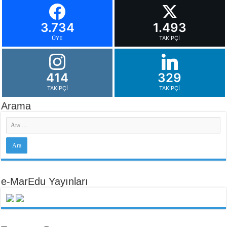
3.734
1.493
ÜYE
TAKIPÇI
414
329
TAKIPÇI
TAKIPÇI
Arama
e-MarEdu Yayınları