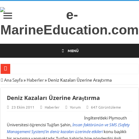
MENÜ
Gemi Radarları Üzerine Bilimsel Araştırma
Ana Sayfa
»
Haberler
»
Deniz Kazaları Üzerine Araştırma
Türkiye’nin İlk Deniz Teknolojileri Girişimcilik Programı
Deniz Kazaları Üzerine Araştırma
Piri Reis Üniversitesi’nden Arsa Satışı
23 Ekim 2011
Haberler
Yorum
647 Görüntüleme
İTÜ Mesleki ve Teknik Anadolu Lisesi Öğrencilerini Geleceğin Denizciliğine
İngiltere’deki Plymouth
DARGEB-Denizci Gönüllülerden Gemi İnsanlarına Mesaj Var!
Üniversitesi öğrencisi Tuğfan Şahin,
İnsan faktörünün ve SMS (Safety
MINE-EMI Projesi ile Ortak Yüksek Lisans Programı Geliştirme Çalışmaları
Management System)’in deniz kazaları üzerinde etkileri
konu başlıklı
bir araştırma yapmaktadır. Tuğfan Şahin’in bize gönderdiği ilgili
Armona Denizcilik İşletme Müdürü Kapt. Semih Falay Vefat Etti