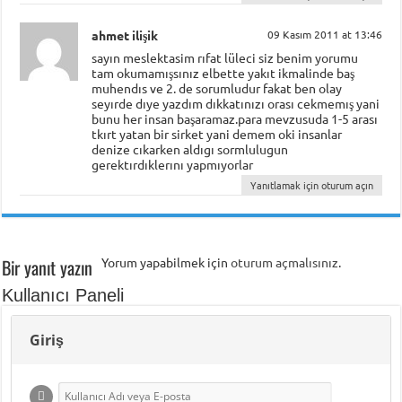
ahmet ilişik
09 Kasım 2011 at 13:46
sayın meslektasim rıfat lüleci siz benim yorumu
tam okumamışsınız elbette yakıt ikmalinde baş
muhendıs ve 2. de sorumludur fakat ben olay
seyırde dıye yazdım dıkkatınızı orası cekmemış yani
bunu her insan başaramaz.para mevzusuda 1-5 arası
tkırt yatan bir sirket yani demem oki insanlar
denize cıkarken aldıgı sormlulugun
gerektırdıklerını yapmıyorlar
Yanıtlamak için oturum açın
Bir yanıt yazın
Yorum yapabilmek için
oturum açmalısınız
.
Kullanıcı Paneli
Giriş