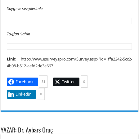
Saygı ve sevgilerimle
Tuğfan Şahin
Link:
http://www.esurveyspro.com/Survey.aspx?id=1ffa2242-5cc2-
4b08-b512-aefd2de3e667
Facebook
Twitter
31
0
LinkedIn
0
YAZAR: Dr. Aybars Oruç