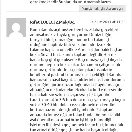
gerekmektedir.Bunları da unutmamak lazım…
Yanıtlamak için oturum açın
Rıfat LÜLECİ 2.Mak/Bç.
26 Ekim 2011 at 11:22
Konu 3.müh. açılmışken ben birazdaha geçekleri
anımsatmakta fayda görüyorum.Denizciliğin
bireysel bir iş olmadığını bunun bir takım işi
olduğunu hapimiz bilir ve kabul oderiz.ok.Bu
takımın kaptanı öncelikle Armatötdür balık baştan
kokar Suvari bu takımın kaptanı değildir Her ne
kadar başı gibi gözüksede Başı olmaya çalıştıkçada
durumu hepten boka sokar Tamamen çalişmaz bir
duruma getirenlerin başı olur çıkar insanların
kendilerini pasif off duruma nasıl çektiğini 3.müh.
kamarasına nasıl kaçıpta amirlerini nasıl zor duruma
getirdiğini görürsün.sorduğundada 2 aydır maaşını
almadığını ne kadar ekmek okadar köfte der sende
bakar kalırsın yakıtda taşar sweçte taşar öbür
tarafta armatör 3-5 bin dolar maaşı yatırmayıp kıçını
yırtsa 30-40 bin dolar ceza ödemekten kendini
kurtaramaz ne oldu şimdi iyimi oldu 2.kaptan
anbarada inmez eğitim falan bunlar önemli tabiki
asıl önemli olan armatörün işi bilip bilmediği
işletmecilik deyip geçmemek lazım bu iş kumculuk
tan armatörlüğe geçişin ne kadar başarılı olduğu