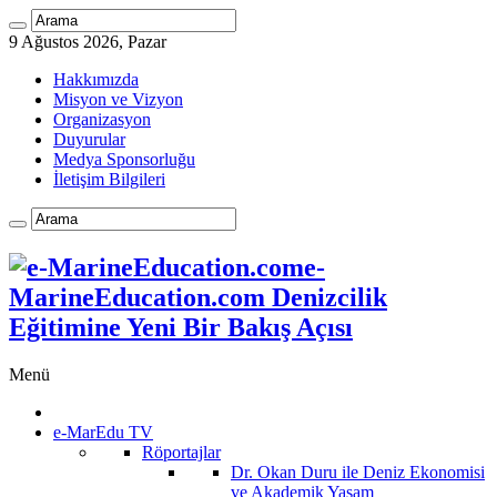
9 Ağustos 2026, Pazar
Hakkımızda
Misyon ve Vizyon
Organizasyon
Duyurular
Medya Sponsorluğu
İletişim Bilgileri
e-
MarineEducation.com Denizcilik
Eğitimine Yeni Bir Bakış Açısı
Menü
e-MarEdu TV
Röportajlar
Dr. Okan Duru ile Deniz Ekonomisi
ve Akademik Yaşam