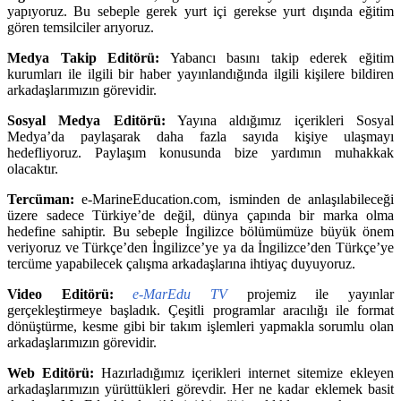
yapıyoruz. Bu sebeple gerek yurt içi gerekse yurt dışında eğitim
gören temsilciler arıyoruz.
Medya Takip Editörü:
Yabancı basını takip ederek eğitim
kurumları ile ilgili bir haber yayınlandığında ilgili kişilere bildiren
arkadaşlarımızın görevidir.
Sosyal Medya Editörü:
Yayına aldığımız içerikleri Sosyal
Medya’da paylaşarak daha fazla sayıda kişiye ulaşmayı
hedefliyoruz. Paylaşım konusunda bize yardımın muhakkak
olacaktır.
Tercüman:
e-MarineEducation.com, isminden de anlaşılabileceği
üzere sadece Türkiye’de değil, dünya çapında bir marka olma
hedefine sahiptir. Bu sebeple İngilizce bölümümüze büyük önem
veriyoruz ve Türkçe’den İngilizce’ye ya da İngilizce’den Türkçe’ye
tercüme yapabilecek çalışma arkadaşlarına ihtiyaç duyuyoruz.
Video Editörü:
e-MarEdu TV
projemiz ile yayınlar
gerçekleştirmeye başladık. Çeşitli programlar aracılığı ile format
dönüştürme, kesme gibi bir takım işlemleri yapmakla sorumlu olan
arkadaşlarımızın görevidir.
Web Editörü:
Hazırladığımız içerikleri internet sitemize ekleyen
arkadaşlarımızın yürüttükleri görevdir. Her ne kadar eklemek basit