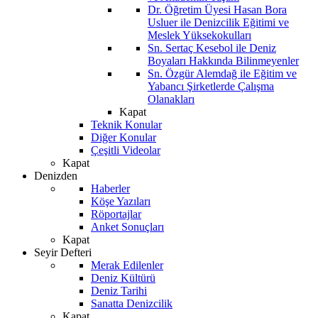
Dr. Öğretim Üyesi Hasan Bora
Usluer ile Denizcilik Eğitimi ve
Meslek Yüksekokulları
Sn. Sertaç Kesebol ile Deniz
Boyaları Hakkında Bilinmeyenler
Sn. Özgür Alemdağ ile Eğitim ve
Yabancı Şirketlerde Çalışma
Olanakları
Kapat
Teknik Konular
Diğer Konular
Çeşitli Videolar
Kapat
Denizden
Haberler
Köşe Yazıları
Röportajlar
Anket Sonuçları
Kapat
Seyir Defteri
Merak Edilenler
Deniz Kültürü
Deniz Tarihi
Sanatta Denizcilik
Kapat