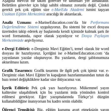
Aşağıda mevcut bir takım görevler ve tanımları yer almaktadır.
Belirtilen görevler için bilgi sahibi olmanız zorunlu değil. Çünkü
gerekli pek çok eğitim size
e-MarEdu Akademi
ismini taşıyan
Uzaktan Eğitim Merkezimiz
aracılığı ile aktarılacak.
Analiz Uzmanı:
e-MarineEducation.com’da bir
Performans
Değerlendirme Sistemi
uyguluyoruz. Bu sistemi bir excel dosyası
üzerinden takip ederek ay başlarında kendi içimizde kalmak şartı ile
word formatında, rapor olarak yayınlıyor ve
Dosya Paylaşım
Merkezimizde
arşivliyoruz.
e-Dergi Editörü:
e-Dergimiz Mavi Eğitim’i, temel olarak bir word
dosyası ile hazırlıyoruz. İçeriğini ise e-MarineEducation.com ‘da
yayınlanan yazılar oluşturuyor. Bu yazıların, dergi şablonumuza
aktarılması lazım.
Grafik Tasarımcı:
Grafik tasarımı ile ilgili pek çok işimiz var. e-
Dergimiz olan Mavi Eğitim’in kapağının hazırlanmasından tutun da
bazı temel değişikliklere kadar size ihtiyacımız var.
İçerik Editörü:
Pek çok yazı hazırlıyoruz. Mükemmel yayın
kalitesine ulaşabilmek için bu yazıların imla yönünden kontrol
edilmesi gerekiyor. Eğer yazışmalarında Türkçe’yi düzgün
kullanabildiğine inanıyorsan bu kadro senin olabilir.
Öğrenci Temsilcisi:
Biz, eğitim kurumu ayırt etmeksizin yayın