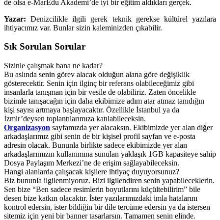
de olsa e-MarEdu Akademi’de iyi bir eğitim aldıkları gerçek.
Yazar:
Denizcilikle ilgili gerek teknik gerekse kültürel yazılara
ihtiyacımız var. Bunlar sizin kaleminizden çıkabilir.
Sık Sorulan Sorular
Sizinle çalışmak bana ne kadar?
Bu aslında senin görev alacak olduğun alana göre değişiklik
gösterecektir. Senin için ilginç bir referans olabileceğimiz gibi
insanlarla tanışman için bir vesile de olabiliriz. Zaten öncelikle
bizimle tanışacağın için daha ekibimize adım atar atmaz tanıdığın
kişi sayısı artmaya başlayacaktır. Özellikle İstanbul ya da
İzmir’deysen toplantılarımıza katılabileceksin.
Organizasyon
sayfamızda yer alacaksın. Ekibimizde yer alan diğer
arkadaşlarımız gibi senin de bir kişisel profil sayfan ve e-posta
adresin olacak. Bununla birlikte sadece ekibimizde yer alan
arkadaşlarımızın kullanımına sunulan yaklaşık 1GB kapasiteye sahip
Dosya Paylaşım Merkezi’ne de erişim sağlayabileceksin.
Hangi alanlarda çalışacak kişilere ihtiyaç duyuyorsunuz?
Biz bununla ilgilenmiyoruz. Bizi ilgilendiren senin yapabileceklerin.
Sen bize “Ben sadece resimlerin boyutlarını küçültebilirim” bile
desen bize katkın olacaktır. İster yazılarımızdaki imla hatalarını
kontrol edersin, ister bildiğin bir dile tercüme edersin ya da istersen
sitemiz için yeni bir banner tasarlarsın. Tamamen senin elinde.