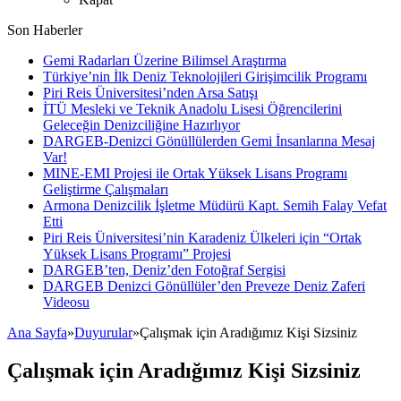
Son Haberler
Gemi Radarları Üzerine Bilimsel Araştırma
Türkiye’nin İlk Deniz Teknolojileri Girişimcilik Programı
Piri Reis Üniversitesi’nden Arsa Satışı
İTÜ Mesleki ve Teknik Anadolu Lisesi Öğrencilerini
Geleceğin Denizciliğine Hazırlıyor
DARGEB-Denizci Gönüllülerden Gemi İnsanlarına Mesaj
Var!
MINE-EMI Projesi ile Ortak Yüksek Lisans Programı
Geliştirme Çalışmaları
Armona Denizcilik İşletme Müdürü Kapt. Semih Falay Vefat
Etti
Piri Reis Üniversitesi’nin Karadeniz Ülkeleri için “Ortak
Yüksek Lisans Programı” Projesi
DARGEB’ten, Deniz’den Fotoğraf Sergisi
DARGEB Denizci Gönüllüler’den Preveze Deniz Zaferi
Videosu
Ana Sayfa
»
Duyurular
»
Çalışmak için Aradığımız Kişi Sizsiniz
Çalışmak için Aradığımız Kişi Sizsiniz