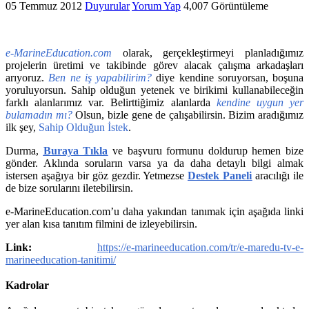
05 Temmuz 2012
Duyurular
Yorum Yap
4,007 Görüntüleme
e-MarineEducation.com
olarak, gerçekleştirmeyi planladığımız
projelerin üretimi ve takibinde görev alacak çalışma arkadaşları
arıyoruz.
Ben ne iş yapabilirim?
diye kendine soruyorsan, boşuna
yoruluyorsun. Sahip olduğun yetenek ve birikimi kullanabileceğin
farklı alanlarımız var. Belirttiğimiz alanlarda
kendine uygun yer
bulamadın mı?
Olsun, bizle gene de çalışabilirsin. Bizim aradığımız
ilk şey,
Sahip Olduğun İstek
.
Durma,
Buraya Tıkla
ve başvuru formunu doldurup hemen bize
gönder. Aklında soruların varsa ya da daha detaylı bilgi almak
istersen aşağıya bir göz gezdir. Yetmezse
Destek Paneli
aracılığı ile
de bize sorularını iletebilirsin.
e-MarineEducation.com’u daha yakından tanımak için aşağıda linki
yer alan kısa tanıtım filmini de izleyebilirsin.
Link:
https://e-marineeducation.com/tr/e-maredu-tv-e-
marineeducation-tanitimi/
Kadrolar