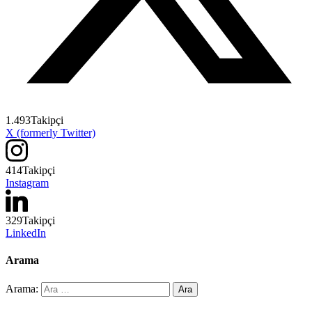
1.493
Takipçi
X (formerly Twitter)
414
Takipçi
Instagram
329
Takipçi
LinkedIn
Arama
Arama: