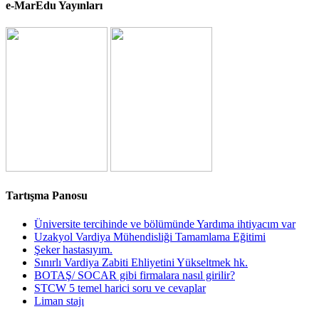
e-MarEdu Yayınları
Tartışma Panosu
Üniversite tercihinde ve bölümünde Yardıma ihtiyacım var
Uzakyol Vardiya Mühendisliği Tamamlama Eğitimi
Şeker hastasıyım.
Sınırlı Vardiya Zabiti Ehliyetini Yükseltmek hk.
BOTAŞ/ SOCAR gibi firmalara nasıl girilir?
STCW 5 temel harici soru ve cevaplar
Liman stajı