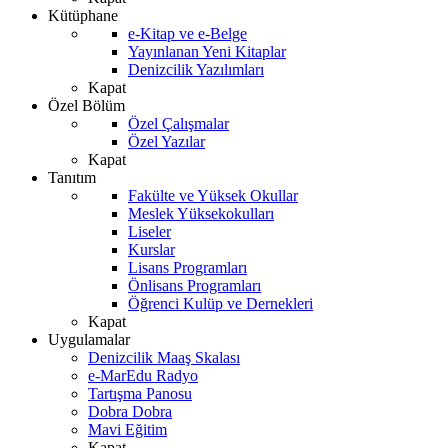
Kütüphane
e-Kitap ve e-Belge
Yayınlanan Yeni Kitaplar
Denizcilik Yazılımları
Kapat
Özel Bölüm
Özel Çalışmalar
Özel Yazılar
Kapat
Tanıtım
Fakülte ve Yüksek Okullar
Meslek Yüksekokulları
Liseler
Kurslar
Lisans Programları
Önlisans Programları
Öğrenci Kulüp ve Dernekleri
Kapat
Uygulamalar
Denizcilik Maaş Skalası
e-MarEdu Radyo
Tartışma Panosu
Dobra Dobra
Mavi Eğitim
Kapat