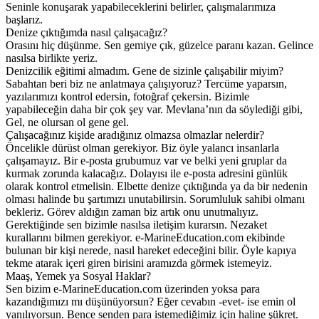
Seninle konuşarak yapabileceklerini belirler, çalışmalarımıza
başlarız.
Denize çıktığımda nasıl çalışacağız?
Orasını hiç düşünme. Sen gemiye çık, güzelce paranı kazan. Gelince
nasılsa birlikte yeriz.
Denizcilik eğitimi almadım. Gene de sizinle çalışabilir miyim?
Sabahtan beri biz ne anlatmaya çalışıyoruz? Tercüme yaparsın,
yazılarımızı kontrol edersin, fotoğraf çekersin. Bizimle
yapabileceğin daha bir çok şey var. Mevlana’nın da söylediği gibi,
Gel, ne olursan ol gene gel.
Çalışacağınız kişide aradığınız olmazsa olmazlar nelerdir?
Öncelikle dürüst olman gerekiyor. Biz öyle yalancı insanlarla
çalışamayız. Bir e-posta grubumuz var ve belki yeni gruplar da
kurmak zorunda kalacağız. Dolayısı ile e-posta adresini günlük
olarak kontrol etmelisin. Elbette denize çıktığında ya da bir nedenin
olması halinde bu şartımızı unutabilirsin. Sorumluluk sahibi olmanı
bekleriz. Görev aldığın zaman biz artık onu unutmalıyız.
Gerektiğinde sen bizimle nasılsa iletişim kurarsın. Nezaket
kurallarını bilmen gerekiyor. e-MarineEducation.com ekibinde
bulunan bir kişi nerede, nasıl hareket edeceğini bilir. Öyle kapıya
tekme atarak içeri giren birisini aramızda görmek istemeyiz.
Maaş, Yemek ya Sosyal Haklar?
Sen bizim e-MarineEducation.com üzerinden yoksa para
kazandığımızı mı düşünüyorsun? Eğer cevabın -evet- ise emin ol
yanılıyorsun. Bence senden para istemediğimiz için haline şükret.