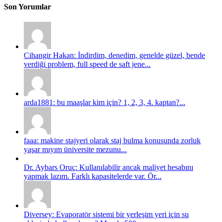
Son Yorumlar
Cihangir Hakan: İndirdim, denedim, genelde güzel, bende
verdiği problem, full speed de saft jene...
arda1881: bu maaşlar kim için? 1, 2, 3, 4. kaptan?...
faaa: makine stajyeri olarak staj bulma konusunda zorluk
yaşar mıyım üniversite mezunu...
Dr. Aybars Oruç: Kullanılabilir ancak maliyet hesabını
yapmak lazım. Farklı kapasitelerde var. Ör...
Diversey: Evaporatör sistemi bir yerleşim yeri için su