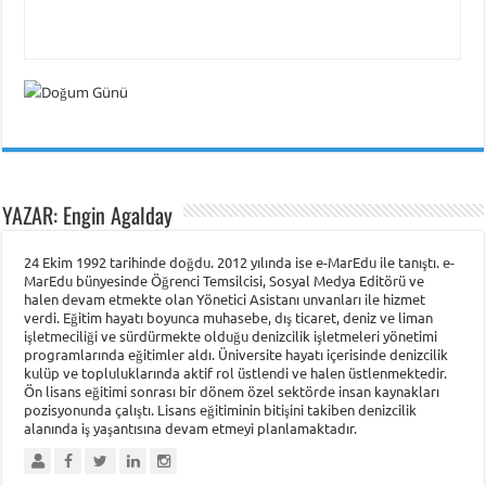
YAZAR: Engin Agalday
24 Ekim 1992 tarihinde doğdu. 2012 yılında ise e-MarEdu ile tanıştı. e-
MarEdu bünyesinde Öğrenci Temsilcisi, Sosyal Medya Editörü ve
halen devam etmekte olan Yönetici Asistanı unvanları ile hizmet
verdi. Eğitim hayatı boyunca muhasebe, dış ticaret, deniz ve liman
işletmeciliği ve sürdürmekte olduğu denizcilik işletmeleri yönetimi
programlarında eğitimler aldı. Üniversite hayatı içerisinde denizcilik
kulüp ve topluluklarında aktif rol üstlendi ve halen üstlenmektedir.
Ön lisans eğitimi sonrası bir dönem özel sektörde insan kaynakları
pozisyonunda çalıştı. Lisans eğitiminin bitişini takiben denizcilik
alanında iş yaşantısına devam etmeyi planlamaktadır.