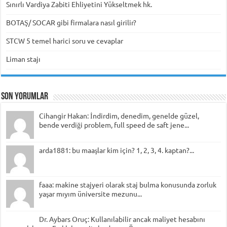
Sınırlı Vardiya Zabiti Ehliyetini Yükseltmek hk.
BOTAŞ/ SOCAR gibi firmalara nasıl girilir?
STCW 5 temel harici soru ve cevaplar
Liman stajı
Son Yorumlar
Cihangir Hakan: İndirdim, denedim, genelde güzel,
bende verdiği problem, full speed de saft jene...
arda1881: bu maaşlar kim için? 1, 2, 3, 4. kaptan?...
faaa: makine stajyeri olarak staj bulma konusunda zorluk
yaşar mıyım üniversite mezunu...
Dr. Aybars Oruç: Kullanılabilir ancak maliyet hesabını