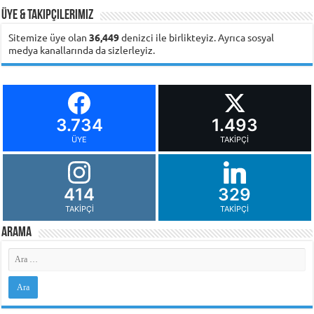
Üye & Takipçilerimiz
Sitemize üye olan
36,449
denizci ile birlikteyiz. Ayrıca sosyal
medya kanallarında da sizlerleyiz.
3.734
1.493
ÜYE
TAKIPÇI
414
329
TAKIPÇI
TAKIPÇI
Arama