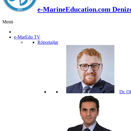
e-MarineEducation.com Denizci
Menü
e-MarEdu TV
Röportajlar
Dr. O