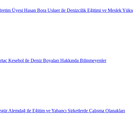
retim Üyesi Hasan Bora Usluer ile Denizcilik Eğitimi ve Meslek Yüks
rtaç Kesebol ile Deniz Boyaları Hakkında Bilinmeyenler
gür Alemdağ ile Eğitim ve Yabancı Şirketlerde Çalışma Olanakları