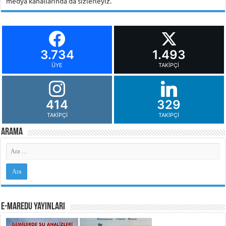
medya kanallarında da sizlerleyiz.
3.734
1.493
ÜYE
TAKIPÇI
414
329
TAKIPÇI
TAKIPÇI
Arama
e-MarEdu Yayınları