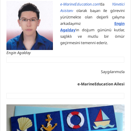
e-MarineEducation.com
‘da
Yönetici
Asistanı
olarak başarı ile görevini
yürütmekte olan değerli çalışma
arkadaşımız
Engin
Agalday
‘ın doğum gününü kutlar,
sağlıklı ve mutlu bir ömür
geçirmesini temenni ederiz.
Engin Agalday
Saygılarımızla
e-MarineEducation Ailesi