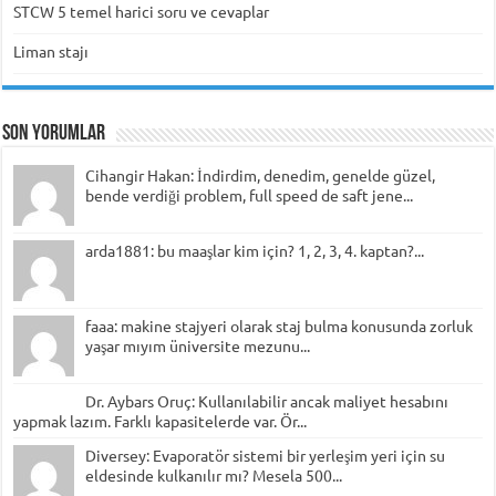
STCW 5 temel harici soru ve cevaplar
Liman stajı
Son Yorumlar
Cihangir Hakan: İndirdim, denedim, genelde güzel,
bende verdiği problem, full speed de saft jene...
arda1881: bu maaşlar kim için? 1, 2, 3, 4. kaptan?...
faaa: makine stajyeri olarak staj bulma konusunda zorluk
yaşar mıyım üniversite mezunu...
Dr. Aybars Oruç: Kullanılabilir ancak maliyet hesabını
yapmak lazım. Farklı kapasitelerde var. Ör...
Diversey: Evaporatör sistemi bir yerleşim yeri için su
eldesinde kulkanılır mı? Mesela 500...