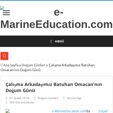
MENÜ
Gemi Radarları Üzerine Bilimsel Araştırma
Ana Sayfa
»
Doğum Günleri
»
Çalışma Arkadaşımız Batuhan
Omacan’nın Doğum Günü
Türkiye’nin İlk Deniz Teknolojileri Girişimcilik Programı
Piri Reis Üniversitesi’nden Arsa Satışı
Çalışma Arkadaşımız Batuhan Omacan’nın
İTÜ Mesleki ve Teknik Anadolu Lisesi Öğrencilerini Geleceğin Denizciliğine
Doğum Günü
DARGEB-Denizci Gönüllülerden Gemi İnsanlarına Mesaj Var!
01 Aralık 2016
Doğum Günleri
Yorum Yap
505 Görüntüleme
MINE-EMI Projesi ile Ortak Yüksek Lisans Programı Geliştirme Çalışmaları
e-MarineEducation.com
‘da
Sosyal
Armona Denizcilik İşletme Müdürü Kapt. Semih Falay Vefat Etti