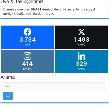
Üye & Takipçilerimiz
Sitemize üye olan
36,451
denizci ile birlikteyiz. Ayrıca sosyal
medya kanallarında da sizlerleyiz.
3.734
1.493
ÜYE
TAKIPÇI
414
329
TAKIPÇI
TAKIPÇI
Arama