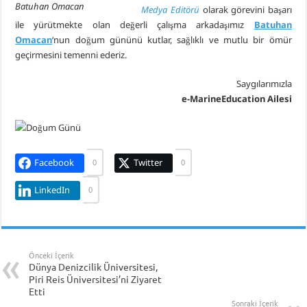
Batuhan Omacan
Medya Editörü
olarak görevini başarı
Piri Reis Üniversitesi’nin Karadeniz Ülkeleri için “Ortak Yüksek Lisans Prog
ile yürütmekte olan değerli çalışma arkadaşımız
Batuhan
Omacan
‘nun doğum gününü kutlar, sağlıklı ve mutlu bir ömür
DARGEB’ten, Deniz’den Fotoğraf Sergisi
geçirmesini temenni ederiz.
DARGEB Denizci Gönüllüler’den Preveze Deniz Zaferi Videosu
Saygılarımızla
e-MarineEducation Ailesi
Facebook
Twitter
0
0
LinkedIn
0
Önceki İçerik
Dünya Denizcilik Üniversitesi,
Piri Reis Üniversitesi’ni Ziyaret
Etti
Sonraki İçerik