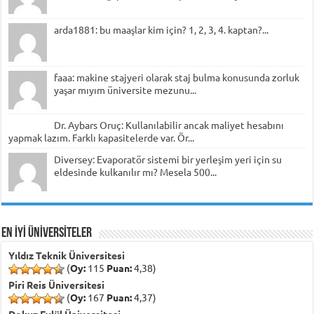
arda1881: bu maaşlar kim için? 1, 2, 3, 4. kaptan?...
faaa: makine stajyeri olarak staj bulma konusunda zorluk
yaşar mıyım üniversite mezunu...
Dr. Aybars Oruç: Kullanılabilir ancak maliyet hesabını
yapmak lazım. Farklı kapasitelerde var. Ör...
Diversey: Evaporatör sistemi bir yerleşim yeri için su
eldesinde kulkanılır mı? Mesela 500...
EN İYİ ÜNİVERSİTELER
Yıldız Teknik Üniversitesi
(
Oy:
115
Puan:
4,38)
Piri Reis Üniversitesi
(
Oy:
167
Puan:
4,37)