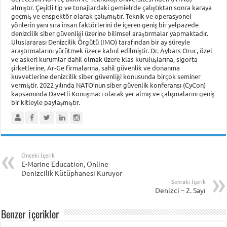
almıştır. Çeşitli tip ve tonajlardaki gemielrde çalıştıktan sonra karaya
geçmiş ve enspektör olarak çalışmıştır. Teknik ve operasyonel
yönlerin yanı sıra insan faktörlerini de içeren geniş bir yelpazede
denizcilik siber güvenliği üzerine bilimsel araştırmalar yapmaktadır.
Uluslararası Denizcilik Örgütü (IMO) tarafından bir ay süreyle
araştırmalarını yürütmek üzere kabul edilmiştir. Dr. Aybars Oruc, özel
ve askeri kurumlar dahil olmak üzere klas kuruluşlarına, sigorta
şirketlerine, Ar-Ge firmalarına, sahil güvenlik ve donanma
kuvvetlerine denizcilik siber güvenliği konusunda birçok seminer
vermiştir. 2022 yılında NATO’nun siber güvenlik konferansı (CyCon)
kapsamında Davetli Konuşmacı olarak yer almış ve çalışmalarını geniş
bir kitleyle paylaşmıştır.
Önceki İçerik
E-Marine Education, Online
Denizcilik Kütüphanesi Kuruyor
Sonraki İçerik
Denizci – 2. Sayı
Benzer İçerikler