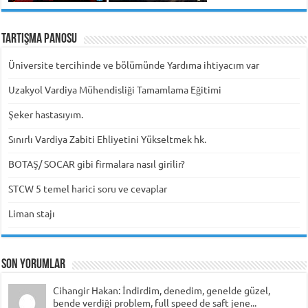
Tartışma Panosu
Üniversite tercihinde ve bölümünde Yardıma ihtiyacım var
Uzakyol Vardiya Mühendisliği Tamamlama Eğitimi
Şeker hastasıyım.
Sınırlı Vardiya Zabiti Ehliyetini Yükseltmek hk.
BOTAŞ/ SOCAR gibi firmalara nasıl girilir?
STCW 5 temel harici soru ve cevaplar
Liman stajı
Son Yorumlar
Cihangir Hakan: İndirdim, denedim, genelde güzel,
bende verdiği problem, full speed de saft jene...