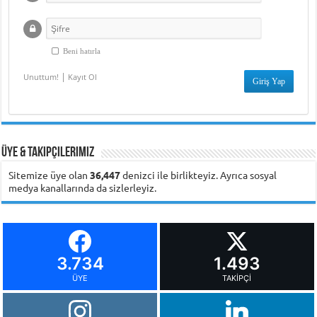
Beni hatırla
|
Unuttum!
Kayıt Ol
Üye & Takipçilerimiz
Sitemize üye olan
36,447
denizci ile birlikteyiz. Ayrıca sosyal
medya kanallarında da sizlerleyiz.
3.734
1.493
ÜYE
TAKIPÇI