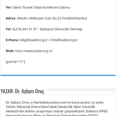
Yer:
Deniz Ticaret Odası Konferans Salonu
Adres:
Meclis-i Mebusan Cad. No:22 Fındıklı/İstanbul
Tel:
0(216) 441 61 57 – Barbaros Denizciler Derneği
E-Posta:
bilgi@bader.org.tr / info@bader.org.tr
Web:
http://www.bader.org.tr/
[poll id=”11″]
YAZAR: Dr. Aybars Oruç
Dr. Aybars Oruc, e-MarineEducation.com'un kurucusudur. Şu anda
Tallinn Teknoloji Üniversitesi'ndeki Denizcilik Siber Güvenlik
Merkezi'nde doktor araştırmacı olarak çalışmaktadır. Doktora (PhD)
derecesini Norveç Bilim ve Teknoloji Üniversitesi'nden (NTNU)