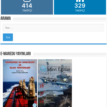
414
329
TAKIPÇI
TAKIPÇI
Arama
e-MarEdu Yayınları