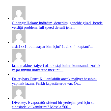
Cihangir Hakan: İndirdim, denedim, genelde güzel, bende
verdiği problem, full speed de saft jene...
arda1881: bu maaşlar kim için? 1, 2, 3, 4. kaptan?...
faaa: makine stajyeri olarak staj bulma konusunda zorluk
yaşar mıyım üniversite mezunu...
Dr. Aybars Oruç: Kullanılabilir ancak maliyet hesabını
yapmak lazım. Farklı kapasitelerde var. Ör...
Diversey: Evaporatör sistemi bir yerleşim yeri için su
eldesinde kulkanılır mı? Mesela 500...