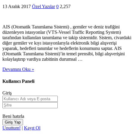
13 Aralık 2017
Özel Yazılar
0
2,257
AIS (Otomatik Tanımlama Sistemi) , gemiler ve deniz trafiğini
düzenleyen istasyonlar (VTS-Vessel Traffic Reporting System)
tarafından kullanılan tanımlama ve takip sistemidir. Sistem, civardaki
diğer gemiler ve kıyı istasyonlarıyla elektronik bilgi alışverişi
yaparak, hedefleri tanımlar ve hedeflerin konumunu saptar. AIS
(Otomatik Tanımlama Sistemi)’in temel prensibi, bilgi alışverişini
kolaylaştırıp vardiya zabitinin durumsal …
Devamını Oku »
Kullanıcı Paneli
Giriş
Beni hatırla
Unuttum!
|
Kayıt Ol