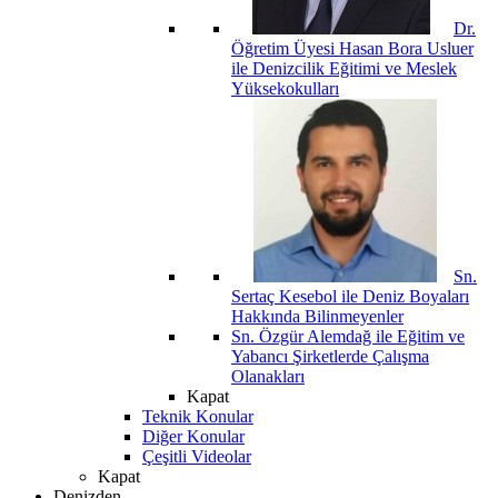
Dr.
Öğretim Üyesi Hasan Bora Usluer
ile Denizcilik Eğitimi ve Meslek
Yüksekokulları
Sn.
Sertaç Kesebol ile Deniz Boyaları
Hakkında Bilinmeyenler
Sn. Özgür Alemdağ ile Eğitim ve
Yabancı Şirketlerde Çalışma
Olanakları
Kapat
Teknik Konular
Diğer Konular
Çeşitli Videolar
Kapat
Denizden