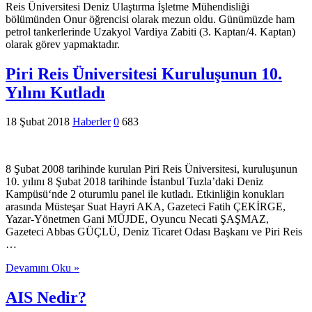
Reis Üniversitesi Deniz Ulaştırma İşletme Mühendisliği
bölümünden Onur öğrencisi olarak mezun oldu. Günümüzde ham
petrol tankerlerinde Uzakyol Vardiya Zabiti (3. Kaptan/4. Kaptan)
olarak görev yapmaktadır.
Piri Reis Üniversitesi Kuruluşunun 10.
Yılını Kutladı
18 Şubat 2018
Haberler
0
683
8 Şubat 2008 tarihinde kurulan Piri Reis Üniversitesi, kuruluşunun
10. yılını 8 Şubat 2018 tarihinde İstanbul Tuzla’daki Deniz
Kampüsü‘nde 2 oturumlu panel ile kutladı. Etkinliğin konukları
arasında Müsteşar Suat Hayri AKA, Gazeteci Fatih ÇEKİRGE,
Yazar-Yönetmen Gani MÜJDE, Oyuncu Necati ŞAŞMAZ,
Gazeteci Abbas GÜÇLÜ, Deniz Ticaret Odası Başkanı ve Piri Reis
…
Devamını Oku »
AIS Nedir?