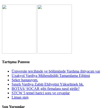
Tartışma Panosu
Üniversite tercihinde ve bölümünde Yardıma ihtiyacım var
Uzakyol Vardiya Mühendisliği Tamamlama Eğitimi
Şeker hastasıyım.
Sınırlı Vardiya Zabiti Ehliyetini Yükseltmek hk.
BOTAŞ/ SOCAR gibi firmalara nasıl girilir?
STCW 5 temel harici soru ve cevaplar
Liman stajı
Son Yorumlar