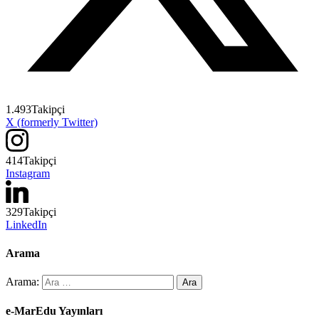
1.493
Takipçi
X (formerly Twitter)
414
Takipçi
Instagram
329
Takipçi
LinkedIn
Arama
Arama:
e-MarEdu Yayınları