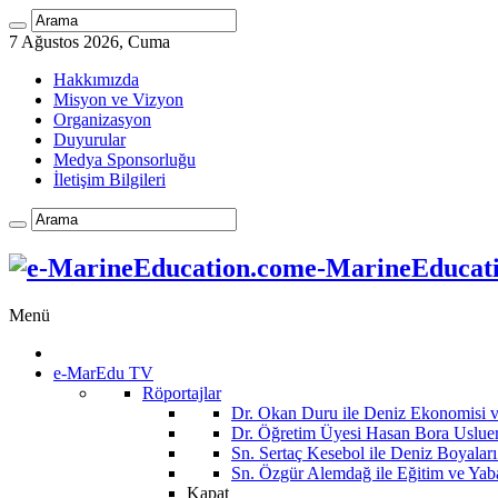
7 Ağustos 2026, Cuma
Hakkımızda
Misyon ve Vizyon
Organizasyon
Duyurular
Medya Sponsorluğu
İletişim Bilgileri
e-MarineEducatio
Menü
e-MarEdu TV
Röportajlar
Dr. Okan Duru ile Deniz Ekonomisi
Dr. Öğretim Üyesi Hasan Bora Usluer 
Sn. Sertaç Kesebol ile Deniz Boyalar
Sn. Özgür Alemdağ ile Eğitim ve Yaba
Kapat