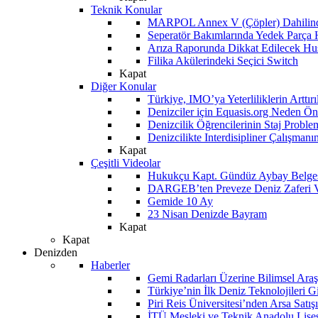
Teknik Konular
MARPOL Annex V (Çöpler) Dahilind
Seperatör Bakımlarında Yedek Parça
Arıza Raporunda Dikkat Edilecek Hu
Filika Akülerindeki Seçici Switch
Kapat
Diğer Konular
Türkiye, IMO’ya Yeterliliklerin Arttır
Denizciler için Equasis.org Neden Öne
Denizcilik Öğrencilerinin Staj Proble
Denizcilikte Interdisipliner Çalışman
Kapat
Çeşitli Videolar
Hukukçu Kapt. Gündüz Aybay Belges
DARGEB’ten Preveze Deniz Zaferi 
Gemide 10 Ay
23 Nisan Denizde Bayram
Kapat
Kapat
Denizden
Haberler
Gemi Radarları Üzerine Bilimsel Araş
Türkiye’nin İlk Deniz Teknolojileri G
Piri Reis Üniversitesi’nden Arsa Satışı
İTÜ Mesleki ve Teknik Anadolu Lisesi