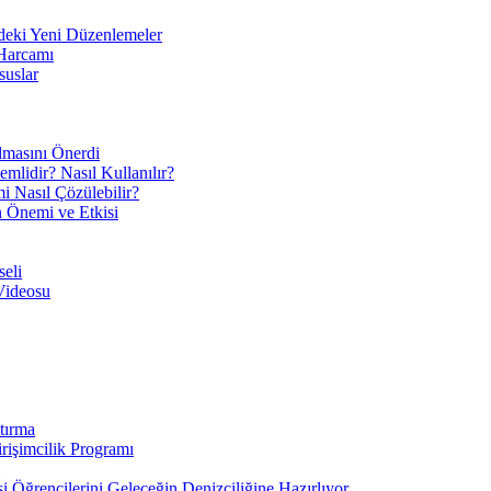
eki Yeni Düzenlemeler
 Harcamı
suslar
ılmasını Önerdi
mlidir? Nasıl Kullanılır?
mi Nasıl Çözülebilir?
ın Önemi ve Etkisi
eli
Videosu
tırma
irişimcilik Programı
 Öğrencilerini Geleceğin Denizciliğine Hazırlıyor