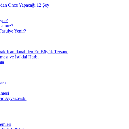
adan Önce Yapacağı 12 Şey
yer?
usunuz?
Fasulye Yenir?
arak Kanıtlanabilen En Büyük Tersane
sı ve İstiklal Harbi
ma
ara
lmesi
viç Ayvazovski
temleri