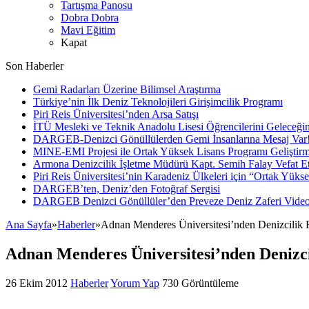
Tartışma Panosu
Dobra Dobra
Mavi Eğitim
Kapat
Son Haberler
Gemi Radarları Üzerine Bilimsel Araştırma
Türkiye’nin İlk Deniz Teknolojileri Girişimcilik Programı
Piri Reis Üniversitesi’nden Arsa Satışı
İTÜ Mesleki ve Teknik Anadolu Lisesi Öğrencilerini Geleceğin
DARGEB-Denizci Gönüllülerden Gemi İnsanlarına Mesaj Var
MINE-EMI Projesi ile Ortak Yüksek Lisans Programı Geliştirm
Armona Denizcilik İşletme Müdürü Kapt. Semih Falay Vefat Et
Piri Reis Üniversitesi’nin Karadeniz Ülkeleri için “Ortak Yüks
DARGEB’ten, Deniz’den Fotoğraf Sergisi
DARGEB Denizci Gönüllüler’den Preveze Deniz Zaferi Vide
Ana Sayfa
»
Haberler
»
Adnan Menderes Üniversitesi’nden Denizcilik F
Adnan Menderes Üniversitesi’nden Denizcil
26 Ekim 2012
Haberler
Yorum Yap
730 Görüntüleme