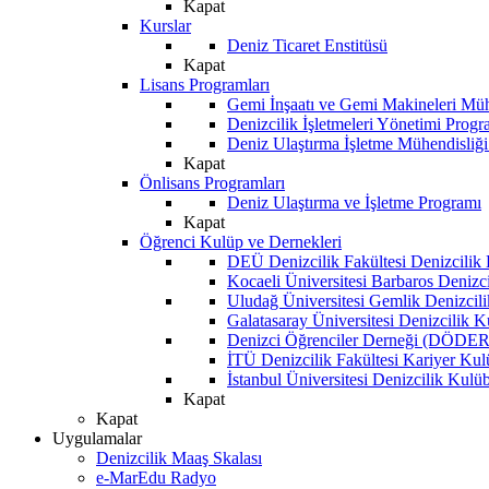
Kapat
Kurslar
Deniz Ticaret Enstitüsü
Kapat
Lisans Programları
Gemi İnşaatı ve Gemi Makineleri Müh
Denizcilik İşletmeleri Yönetimi Progr
Deniz Ulaştırma İşletme Mühendisliğ
Kapat
Önlisans Programları
Deniz Ulaştırma ve İşletme Programı
Kapat
Öğrenci Kulüp ve Dernekleri
DEÜ Denizcilik Fakültesi Denizcilik
Kocaeli Üniversitesi Barbaros Denizc
Uludağ Üniversitesi Gemlik Denizcil
Galatasaray Üniversitesi Denizcilik 
Denizci Öğrenciler Derneği (DÖDER
İTÜ Denizcilik Fakültesi Kariyer Ku
İstanbul Üniversitesi Denizcilik Kulü
Kapat
Kapat
Uygulamalar
Denizcilik Maaş Skalası
e-MarEdu Radyo