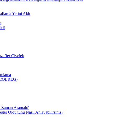
flarda Yerini Aldı
a
deli
zaffer Civelek
nımlama
 (COLREG)
e Zaman Aramalı?
Değer Olduğunu Nasıl Anlayabilirsiniz?