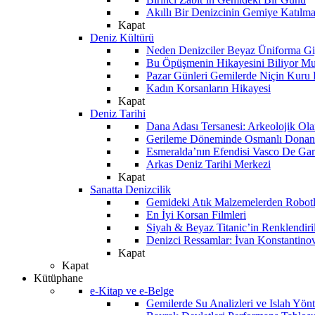
Akıllı Bir Denizcinin Gemiye Katılm
Kapat
Deniz Kültürü
Neden Denizciler Beyaz Üniforma Gi
Bu Öpüşmenin Hikayesini Biliyor M
Pazar Günleri Gemilerde Niçin Kuru 
Kadın Korsanların Hikayesi
Kapat
Deniz Tarihi
Dana Adası Tersanesi: Arkeolojik Ol
Gerileme Döneminde Osmanlı Donanma
Esmeralda’nın Efendisi Vasco De Ga
Arkas Deniz Tarihi Merkezi
Kapat
Sanatta Denizcilik
Gemideki Atık Malzemelerden Robotl
En İyi Korsan Filmleri
Siyah & Beyaz Titanic’in Renklendiri
Denizci Ressamlar: İvan Konstantino
Kapat
Kapat
Kütüphane
e-Kitap ve e-Belge
Gemilerde Su Analizleri ve Islah Yön