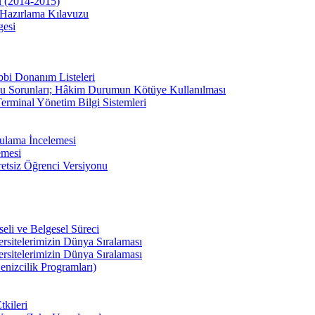
u (2014-2015)
Hazırlama Kılavuzu
gesi
bbi Donanım Listeleri
u Sorunları; Hâkim Durumun Kötüye Kullanılması
erminal Yönetim Bilgi Sistemleri
ulama İncelemesi
emesi
etsiz Öğrenci Versiyonu
li ve Belgesel Süreci
ersitelerimizin Dünya Sıralaması
ersitelerimizin Dünya Sıralaması
enizcilik Programları)
kileri