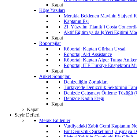
Kapat
Köşe Yazıları
Merakla Beklenen Mavinin Stajyeri Ra
Kaptanın Eşi
21. Yüzyılın Titanik’i Costa Concordi
Aktif Eğitim ya da İş Yeri Eğitimi Mo
Kapat
Röportajlar
Röportaj: Kaptan Gürhan Uysal
Röportaj: Aid-Assistance
Röportaj: Kaptan Alper Tunga Anıker
Röportaj: ITF Türkiye Enspektörü Mu
Kapat
Anket Sonuçları
Denizciliğin Zorlukları
Türkiye’de Denizcilik Sektörünü Ta
Denizde Çatışmayı Önleme Tüzüğü
Denizde Kadın Eteği
Kapat
Kapat
Seyir Defteri
Merak Edilenler
Vardiyadaki Zabit Gemi Kaptanını N
Bir Denizcilik Şirketinin Çalışmaya 
Birinci Zabit’in Gemideki Bir Günü