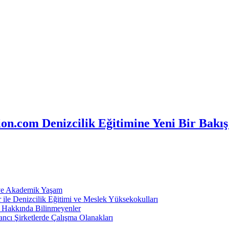
n.com Denizcilik Eğitimine Yeni Bir Bakış
 ve Akademik Yaşam
ile Denizcilik Eğitimi ve Meslek Yüksekokulları
ı Hakkında Bilinmeyenler
ncı Şirketlerde Çalışma Olanakları