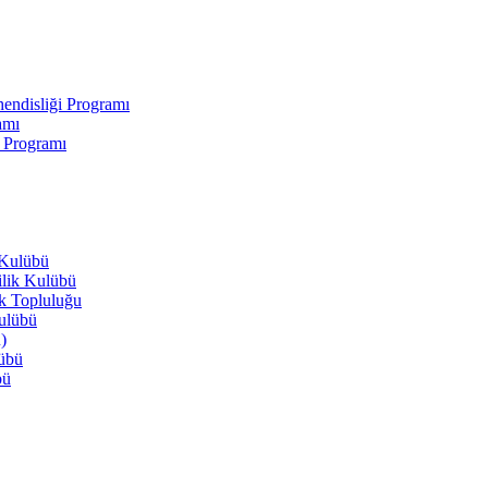
endisliği Programı
amı
i Programı
 Kulübü
ilik Kulübü
ik Topluluğu
Kulübü
)
lübü
bü