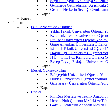
Seyir Emniyetini Arttırmaya Yönelik
Gemilerde Gemiadamları Arasındaki Sos
Gemide Herkesin Sevdiği Gemiadamı
Kapat
Kapat
Tanıtım
Fakülte ve Yüksek Okullar
Yıldız Teknik Üniversitesi Öğrenci 
Karadeniz Teknik Üniversitesi Öğren
Piri Reis Üniversitesi Öğrenci Yorum
Girne Amerikan Üniversitesi Öğrenc
İstanbul Teknik Üniversitesi Öğrenci
Dokuz Eylül Üniversitesi Öğrenci Y
İTÜ – K.K.T.C. Kampüsü Öğrenci Y
Recep Tayyip Erdoğan Üniversitesi 
Kapat
Meslek Yüksekokulları
Bahçeşehir Üniversitesi Öğrenci Yor
Uludağ Üniversitesi Öğrenci Yorumu
Galatasaray Üniversitesi Öğrenci Yo
Kapat
Liseler
Piri Reis Mesleki ve Teknik Anadolu
Hereke Nuh Çimento Mesleki ve Tekn
Gölcük Denizcilik Anadolu Meslek L