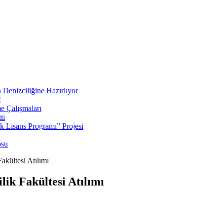
 Denizciliğine Hazırlıyor
!
e Çalışmaları
ti
ek Lisans Programı” Projesi
osu
akültesi Atılımı
ik Fakültesi Atılımı