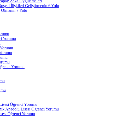
 Yapay Zeka Uygulamaları
yal İlişkileri Geliştirmenin 6 Yolu
 Olmanın 7 Yolu
Yorumu
ci Yorumu
u
i Yorumu
 Yorumu
orumu
orumu
Öğrenci Yorumu
umu
rumu
 Lisesi Öğrenci Yorumu
ik Anadolu Lisesi Öğrenci Yorumu
isesi Öğrenci Yorumu