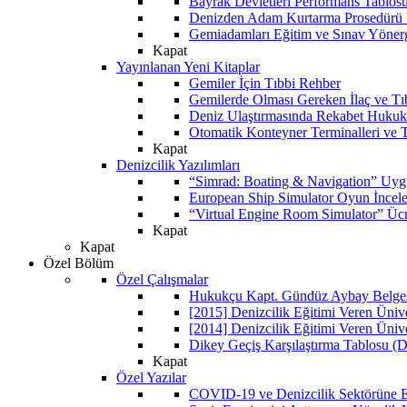
Bayrak Devletleri Performans Tablos
Denizden Adam Kurtarma Prosedürü 
Gemiadamları Eğitim ve Sınav Yöner
Kapat
Yayınlanan Yeni Kitaplar
Gemiler İçin Tıbbi Rehber
Gemilerde Olması Gereken İlaç ve Tı
Deniz Ulaştırmasında Rekabet Hukuk
Otomatik Konteyner Terminalleri ve T
Kapat
Denizcilik Yazılımları
“Simrad: Boating & Navigation” Uyg
European Ship Simulator Oyun İncel
“Virtual Engine Room Simulator” Ücr
Kapat
Kapat
Özel Bölüm
Özel Çalışmalar
Hukukçu Kapt. Gündüz Aybay Belgese
[2015] Denizcilik Eğitimi Veren Üniv
[2014] Denizcilik Eğitimi Veren Üniv
Dikey Geçiş Karşılaştırma Tablosu (D
Kapat
Özel Yazılar
COVID-19 ve Denizcilik Sektörüne Et