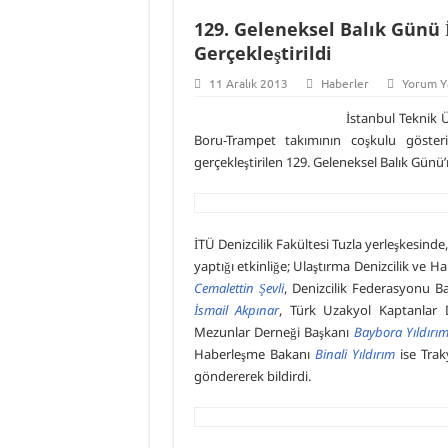
129. Geleneksel Balık Günü 
Gerçekleştirildi
11 Aralık 2013
Haberler
Yorum Y
İstanbul Teknik Ü
Boru-Trampet takımının coşkulu gösteri
gerçekleştirilen 129. Geleneksel Balık Günü
İTÜ Denizcilik Fakültesi Tuzla yerleşkesinde,
yaptığı etkinliğe; Ulaştırma Denizcilik ve
Cemalettin Şevli
, Denizcilik Federasyonu B
İsmail
Akpınar
, Türk Uzakyol Kaptanlar
Mezunlar Derneği Başkanı
Baybora
Yıldırı
Haberleşme Bakanı
Binali Yıldırım
ise Trak
göndererek bildirdi.