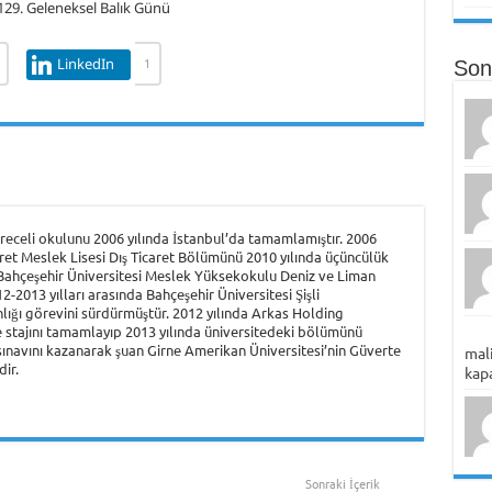
LinkedIn
1
Son
eceli okulunu 2006 yılında İstanbul’da tamamlamıştır. 2006
aret Meslek Lisesi Dış Ticaret Bölümünü 2010 yılında üçüncülük
 Bahçeşehir Üniversitesi Meslek Yüksekokulu Deniz ve Liman
-2013 yılları arasında Bahçeşehir Üniversitesi Şişli
ığı görevini sürdürmüştür. 2012 yılında Arkas Holding
 stajını tamamlayıp 2013 yılında üniversitedeki bölümünü
S sınavını kazanarak şuan Girne Amerikan Üniversitesi’nin Güverte
mali
ir.
kapa
Sonraki İçerik