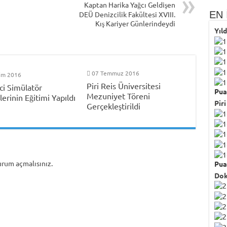
Kaptan Harika Yağcı Geldişen
EN 
DEÜ Denizcilik Fakültesi XVIII.
Kış Kariyer Günlerindeydi
Yıl
07 Temmuz 2016
im 2016
Piri Reis Üniversitesi
ci Simülatör
Pua
Mezuniyet Töreni
ilerinin Eğitimi Yapıldı
Piri
Gerçekleştirildi
urum açmalısınız
.
Pua
Dok