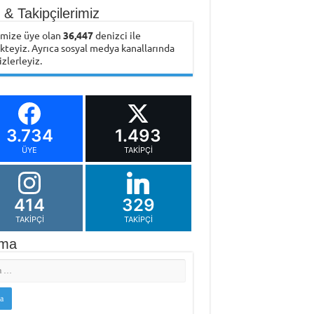
& Takipçilerimiz
emize üye olan
36,447
denizci ile
ikteyiz. Ayrıca sosyal medya kanallarında
izlerleyiz.
3.734
1.493
ÜYE
TAKIPÇI
414
329
TAKIPÇI
TAKIPÇI
ma