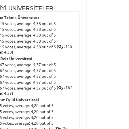
İYİ ÜNİVERSİTELER
dız Teknik Üniversitesi
(
Oy:
115
n:
4,38)
 Reis Üniversitesi
(
Oy:
167
n:
4,37)
uz Eylül Üniversitesi
(
Oy:
25