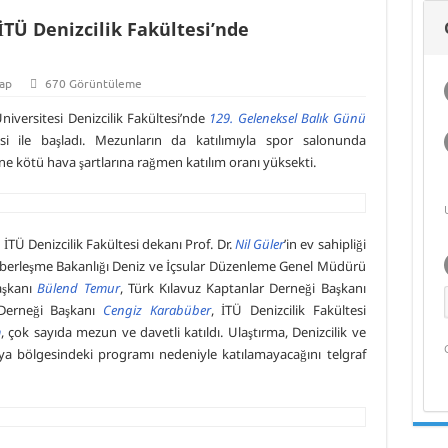
Deniz Ekonomisi
Üniversitesi
Üni
İTÜ Denizcilik Fakültesi’nde
ve Akademik
Öğrenci Yorumu
Yaşam
Girne Amerikan
Üniversitesi
Öğrenci Yorumu
ap
670 Görüntüleme
niversitesi Denizcilik Fakültesi’nde
129. Geleneksel Balık Günü
si ile başladı. Mezunların da katılımıyla spor salonunda
’ne kötü hava şartlarına rağmen katılım oranı yüksekti.
 İTÜ Denizcilik Fakültesi dekanı Prof. Dr.
Nil Güler
’in ev sahipliği
 Haberleşme Bakanlığı Deniz ve İçsular Düzenleme Genel Müdürü
aşkanı
Bülend Temur
, Türk Kılavuz Kaptanlar Derneği Başkanı
 Derneği Başkanı
Cengiz Karabüber
, İTÜ Denizcilik Fakültesi
m
, çok sayıda mezun ve davetli katıldı. Ulaştırma, Denizcilik ve
ya bölgesindeki programı nedeniyle katılamayacağını telgraf