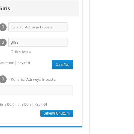
versitesi’nden
Giriş
Arsa Satışı
Beni hatırla
|
Unuttum!
Kayıt Ol
Kullanıcı Adı veya E-posta
|
Giriş Bölümüne Dön
Kayıt Ol