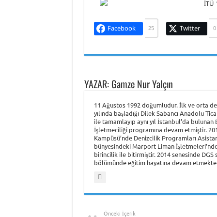
Facebook
Twitter
25
0
YAZAR: Gamze Nur Yalçın
11 Ağustos 1992 doğumludur. İlk ve orta der
yılında başladığı Dilek Sabancı Anadolu Tic
ile tamamlayıp aynı yıl İstanbul’da bulunan
İşletmeciliği programına devam etmiştir. 2012
Kampüsü’nde Denizcilik Programları Asistanl
bünyesindeki Marport Liman İşletmeleri’nde
birincilik ile bitirmiştir. 2014 senesinde DG
bölümünde eğitim hayatına devam etmekted
Önceki İçerik