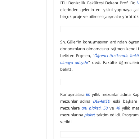
İTÜ Denizcilik Fakültesi Dekanı Prof. Dr.
N
ellerinden gelenin en iyisini yapmaya çal
birçok proje ve bilimsel çalışmalar yürüttükl
Sn. Güler’in konuşmasının ardından öğren
donanımların olmamasına rağmen kendi i
belirten Ergelen, “
Öğrenci üretkendir. İmkân
olmaya adaydır
” dedi. Fakülte öğrencileri
belirtti.
Konuşmalara
60
yıllık mezunlar adına Ka
mezunlar adına
DEFAMED
eski başkan
mezunlara
anı plaketi
,
50
ve
40
yıllık me
mezunlarına
plaket
taktim edildi. Progra
verildi.