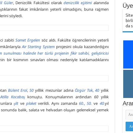
il Güler
, Denizcilik Fakültesi olarak
denizcilik eğitimi
alanında
Üye 
ıştıklarının fakat imkânların yeterli olmadığını, buna rağmen
Sit
erini söyledi.
birl
da s
ci zabiti
Samet Ergelen
söz aldı. Fakülte öğrencilerinin yeterli
mkânlarıyla
Air Starting System
projesini okula kazandırdığını
 sunulması halinde her türlü projenin fikir sahibi, geliştiricisi
nin bir kısmının sınavları olması nedeniyle katılamadıklarını
ptan
Bülent Erol
,
50
yılllık mezunlar adına
Özgür Tok
,
40
yıllık
ı
Atilla Kocabaş
konuştu. Konuşmalarının ardından
60
yıllık
Ara
zunlara
şilt
ve
plaket
verildi. Aynı zamanda
60.
,
50.
ve
40.
yıl
m sonunda balık, salata ve helvadan oluşan geleneksel yemek