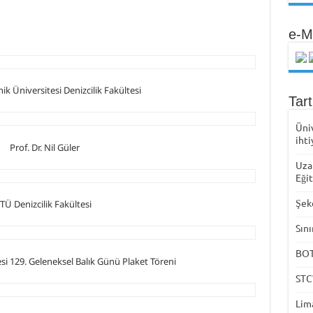
e-M
Tar
Üni
ihti
Uza
Eği
Şek
Sını
BOTA
STC
Lima