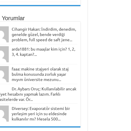
 Yorumlar
Cihangir Hakan: İndirdim, denedim,
genelde güzel, bende verdiği
problem, full speed de saft jene...
arda1881: bu maaşlar kim için? 1, 2,
3, 4. kaptan?...
faaa: makine stajyeri olarak staj
bulma konusunda zorluk yaşar
mıyım üniversite mezunu...
Dr. Aybars Oruç: Kullanılabilir ancak
yet hesabını yapmak lazım. Farklı
sitelerde var. Ör...
Diversey: Evaporatör sistemi bir
yerleşim yeri için su eldesinde
kulkanılır mı? Mesela 500...