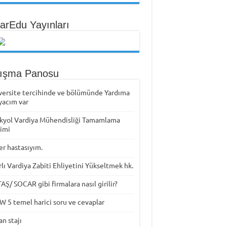
arEdu Yayınları
tışma Panosu
versite tercihinde ve bölümünde Yardıma
yacım var
kyol Vardiya Mühendisliği Tamamlama
timi
er hastasıyım.
rlı Vardiya Zabiti Ehliyetini Yükseltmek hk.
Ş/ SOCAR gibi firmalara nasıl girilir?
W 5 temel harici soru ve cevaplar
n stajı