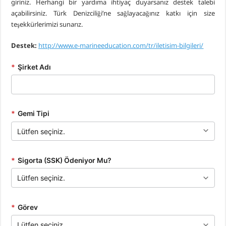
giriniz. Herhangi bir yardıma ihtiyaç duyarsanız destek talebi
açabilirsiniz. Türk Denizciliği’ne sağlayacağınız katkı için size
teşekkürlerimizi sunarız.
Destek:
http://www.e-marineeduc
ati
on.com/tr/iletisim-bilgileri/
*
Şirket Adı
*
Gemi Tipi
*
Sigorta (SSK) Ödeniyor Mu?
*
Görev