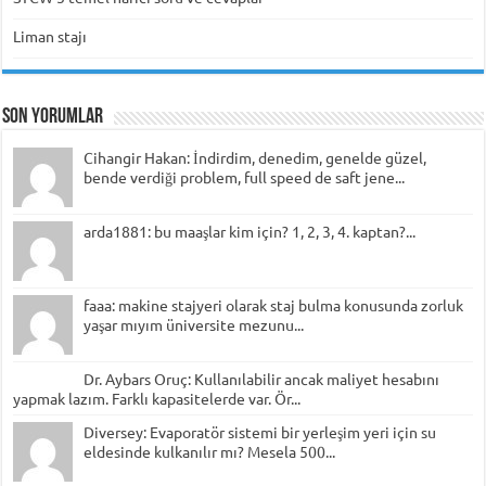
Liman stajı
Son Yorumlar
Cihangir Hakan: İndirdim, denedim, genelde güzel,
bende verdiği problem, full speed de saft jene...
arda1881: bu maaşlar kim için? 1, 2, 3, 4. kaptan?...
faaa: makine stajyeri olarak staj bulma konusunda zorluk
yaşar mıyım üniversite mezunu...
Dr. Aybars Oruç: Kullanılabilir ancak maliyet hesabını
yapmak lazım. Farklı kapasitelerde var. Ör...
Diversey: Evaporatör sistemi bir yerleşim yeri için su
eldesinde kulkanılır mı? Mesela 500...