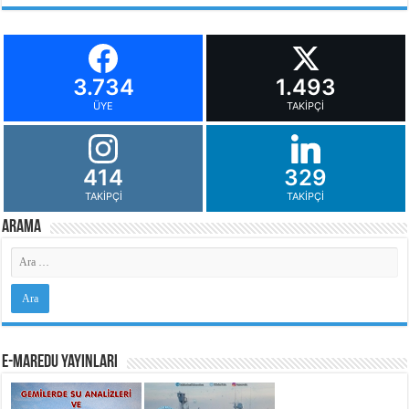
3.734
1.493
ÜYE
TAKIPÇI
414
329
TAKIPÇI
TAKIPÇI
Arama
e-MarEdu Yayınları